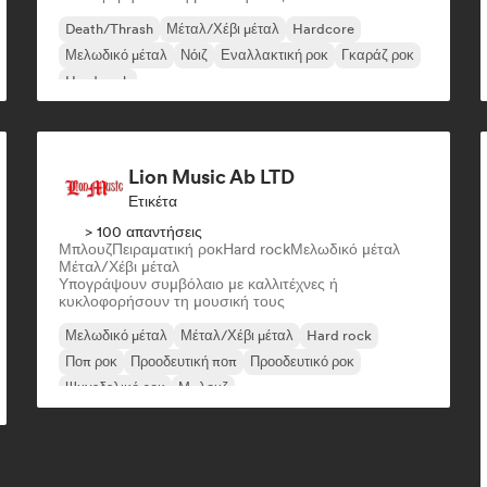
Death/Thrash
Μέταλ/Χέβι μέταλ
Hardcore
Μελωδικό μέταλ
Νόιζ
Εναλλακτική ροκ
Γκαράζ ροκ
Hard rock
Lion Music Ab LTD
Ετικέτα
> 100 απαντήσεις
Μπλουζ
Πειραματική ροκ
Hard rock
Μελωδικό μέταλ
Μέταλ/Χέβι μέταλ
Υπογράψουν συμβόλαιο με καλλιτέχνες ή
κυκλοφορήσουν τη μουσική τους
Μελωδικό μέταλ
Μέταλ/Χέβι μέταλ
Hard rock
Ποπ ροκ
Προοδευτική ποπ
Προοδευτικό ροκ
Ψυχεδελικό ροκ
Μπλουζ