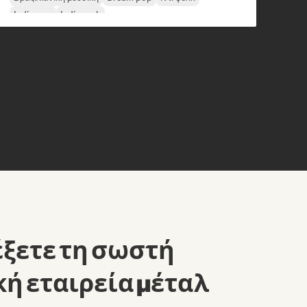
Indie pop
Indie rock
έξετε τη σωστή
ή εταιρεία μέταλ