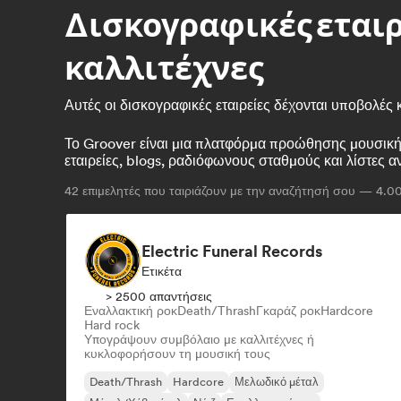
Δισκογραφικές εταιρ
καλλιτέχνες
Αυτές οι δισκογραφικές εταιρείες δέχονται υποβολές
Το Groover είναι μια πλατφόρμα προώθησης μουσικής
εταιρείες, blogs, ραδιόφωνους σταθμούς και λίστες 
42
επιμελητές που ταιριάζουν με την αναζήτησή σου — 4.00
Electric Funeral Records
Ετικέτα
> 2500 απαντήσεις
Εναλλακτική ροκ
Death/Thrash
Γκαράζ ροκ
Hardcore
Hard rock
Υπογράψουν συμβόλαιο με καλλιτέχνες ή
κυκλοφορήσουν τη μουσική τους
Death/Thrash
Hardcore
Μελωδικό μέταλ