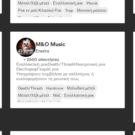
Μέταλ/Χέβι μέταλ
Εναλλακτική ροκ
Phonk
Ροκ εν ρολ/Κλασικό Ροκ
Trap
Μουσική μπάσου
Drum and Bass
Future house
M&O Music
Ετικέτα
> 2500 απαντήσεις
Εναλλακτική ροκ
Death/Thrash
Ηλεκτρονική ροκ
Electropop
Γκαράζ ροκ
Υπογράψουν συμβόλαιο με καλλιτέχνες ή
κυκλοφορήσουν τη μουσική τους
Death/Thrash
Hardcore
Μελωδικό μέταλ
Μέταλ/Χέβι μέταλ
Νόιζ
Εναλλακτική ροκ
Γκαράζ ροκ
Hard rock