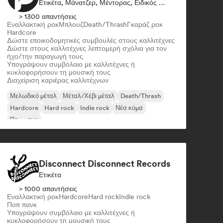
Ετικέτα, Μάνατζερ, Μέντορας, Ειδικός Ήχου
> 1300 απαντήσεις
Εναλλακτική ροκ
Μπλουζ
Death/Thrash
Γκαράζ ροκ
Hardcore
Δώστε εποικοδομητικές συμβουλές στους καλλιτέχνες
Δώστε στους καλλιτέχνες λεπτομερή σχόλια για τον
ήχο/την παραγωγή τους
Υπογράψουν συμβόλαιο με καλλιτέχνες ή
κυκλοφορήσουν τη μουσική τους
Διαχείριση καριέρας καλλιτέχνων
Μελωδικό μέταλ
Μέταλ/Χέβι μέταλ
Death/Thrash
Hardcore
Hard rock
Indie rock
Νέα κύμα
Ποπ πανκ
Disconnect Disconnect Records
Ετικέτα
> 1000 απαντήσεις
Εναλλακτική ροκ
Hardcore
Hard rock
Indie rock
Ποπ πανκ
Υπογράψουν συμβόλαιο με καλλιτέχνες ή
κυκλοφορήσουν τη μουσική τους