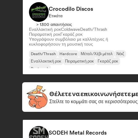
Crocodilo Discos
Ετικέτα
> 1300 απαντήσεις
Εναλλακτική ροκ
Coldwave
Death/Thrash
Πειραματική ροκ
Γκαράζ ροκ
Υπογράψουν συμβόλαιο με καλλιτέχνες ή
κυκλοφορήσουν τη μουσική τους
Death/Thrash
Hardcore
Μέταλ/Χέβι μέταλ
Νόιζ
Εναλλακτική ροκ
Πειραματική ροκ
Γκαράζ ροκ
Post punk
Θέλετε να επικοινωνήσετε με
Στείλτε το κομμάτι σας σε περισσότερους
SODEH Metal Records