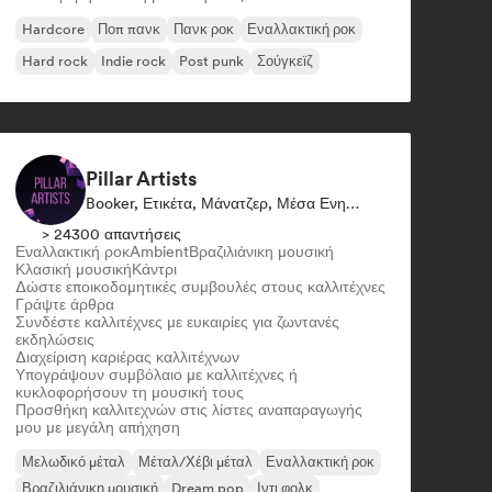
Hardcore
Ποπ πανκ
Πανκ ροκ
Εναλλακτική ροκ
Hard rock
Indie rock
Post punk
Σούγκεϊζ
Pillar Artists
Booker, Ετικέτα, Μάνατζερ, Μέσα Ενημέρωσης/Δημοσιογράφος, Μέντορας, Επιμελητής Λίστας Αναπαραγωγής
> 24300 απαντήσεις
Εναλλακτική ροκ
Ambient
Βραζιλιάνικη μουσική
Κλασική μουσική
Κάντρι
Δώστε εποικοδομητικές συμβουλές στους καλλιτέχνες
Γράψτε άρθρα
Συνδέστε καλλιτέχνες με ευκαιρίες για ζωντανές
εκδηλώσεις
Διαχείριση καριέρας καλλιτέχνων
Υπογράψουν συμβόλαιο με καλλιτέχνες ή
κυκλοφορήσουν τη μουσική τους
Προσθήκη καλλιτεχνών στις λίστες αναπαραγωγής
μου με μεγάλη απήχηση
Μελωδικό μέταλ
Μέταλ/Χέβι μέταλ
Εναλλακτική ροκ
Βραζιλιάνικη μουσική
Dream pop
Ιντι φολκ