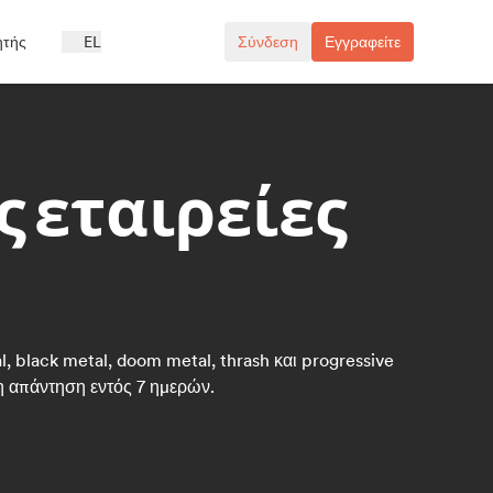
ητής
EL
Σύνδεση
Εγγραφείτε
 εταιρείες
, black metal, doom metal, thrash και progressive
νη απάντηση εντός 7 ημερών.