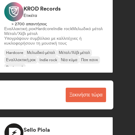
KROD Records
Ετικέτα
> 2700 απαντήσεις
Εναλλακτική ροκ
Hardcore
Indie rock
Μελωδικό μέταλ
Μέταλ/Χέβι μέταλ
Υπογράψουν συμβόλαιο με καλλιτέχνες ή
κυκλοφορήσουν τη μουσική τους
Hardcore
Μελωδικό μέταλ
Μέταλ/Χέβι μέταλ
Εναλλακτική ροκ
Indie rock
Νέα κύμα
Ποπ πανκ
Post punk
Ξεκινήστε τώρα
Sello Piola