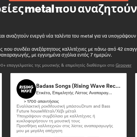
είες metal που αναζητούν
 και αναζητούν ενεργά νέα ταλέντα του metal για να υπογράψουν
 που συνδέει ανεξάρτητους καλλιτέχνες με πάνω από 42 επαγγε
αναπαραγωγής, με εγγυημένα σχόλια εντός 7 ημερών.
0+ επαγγελματίες της μουσικής & επιμελητές διαθέσιμοι στο
Groover
Badass Songs (Rising Wave Records)
Ετικέτα, Επιμελητής Λίστας Αναπαραγωγής
> 1700 απαντήσεις
Εναλλακτική ροκ
Μουσική μπάσου
Drum and Bass
Future house
Μέταλ/Χέβι μέταλ
Υπογράψουν συμβόλαιο με καλλιτέχνες ή
κυκλοφορήσουν τη μουσική τους
Προσθήκη καλλιτεχνών στις λίστες αναπαραγωγής
μου με μεγάλη απήχηση