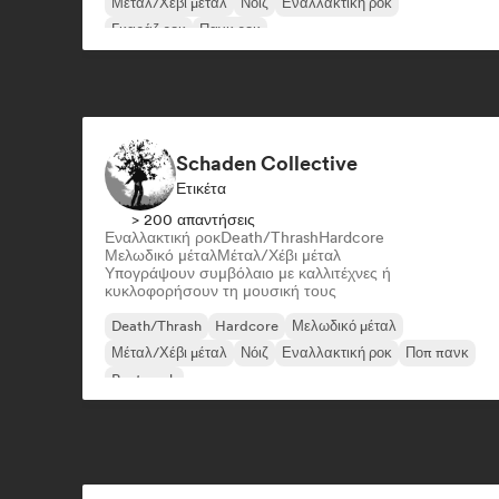
Μέταλ/Χέβι μέταλ
Νόιζ
Εναλλακτική ροκ
Γκαράζ ροκ
Πανκ ροκ
Schaden Collective
Ετικέτα
> 200 απαντήσεις
Εναλλακτική ροκ
Death/Thrash
Hardcore
Μελωδικό μέταλ
Μέταλ/Χέβι μέταλ
Υπογράψουν συμβόλαιο με καλλιτέχνες ή
κυκλοφορήσουν τη μουσική τους
Death/Thrash
Hardcore
Μελωδικό μέταλ
Μέταλ/Χέβι μέταλ
Νόιζ
Εναλλακτική ροκ
Ποπ πανκ
Post punk