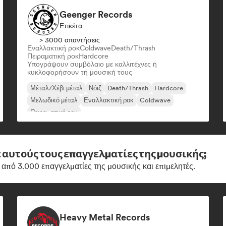
Geenger Records
Ετικέτα
> 3000 απαντήσεις
Εναλλακτική ροκ
Coldwave
Death/Thrash
Πειραματική ροκ
Hardcore
Υπογράψουν συμβόλαιο με καλλιτέχνες ή
κυκλοφορήσουν τη μουσική τους
Μέταλ/Χέβι μέταλ
Νόιζ
Death/Thrash
Hardcore
Μελωδικό μέταλ
Εναλλακτική ροκ
Coldwave
Πειραματική ροκ
 αυτούς τους επαγγελματίες της μουσικής;
 από 3.000 επαγγελματίες της μουσικής και επιμελητές.
Heavy Metal Records