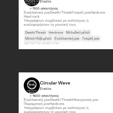
Ετικέτα
> 1100 απαντήσεις
Εναλλακτική ροκ
Death/Thrash
Γκαράζ ροκ
Hardcore
Hard rock
Υπογράψουν συμβόλαιο με καλλιτέχνες ή
κυκλοφορήσουν τη μουσική τους
Death/Thrash
Hardcore
Μελωδικό μέταλ
Μέταλ/Χέβι μέταλ
Εναλλακτική ροκ
Γκαράζ ροκ
Hard rock
Indie rock
Circular Wave
Ετικέτα
> 1600 απαντήσεις
Εναλλακτική ροκ
Death/Thrash
Ηλεκτρονική ροκ
Πειραματική ροκ
Hardcore
Υπογράψουν συμβόλαιο με καλλιτέχνες ή
κυκλοφορήσουν τη μουσική τους