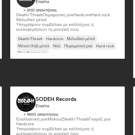
Ετικέτα
> 200 απαντήσεις
Death/Thrash
Πειραματική ροκ
Hardcore
Hard rock
Μελωδικό μέταλ
Υπογράψουν συμβόλαιο με καλλιτέχνες ή
κυκλοφορήσουν τη μουσική τους
Death/Thrash
Hardcore
Μελωδικό μέταλ
Μέταλ/Χέβι μέταλ
Νόιζ
Πειραματική ροκ
Hard rock
Προοδευτικό ροκ
SODEH Records
Ετικέτα
> 1600 απαντήσεις
Εναλλακτική ροκ
Μπλουζ
Death/Thrash
Γκαράζ ροκ
Hardcore
Υπογράψουν συμβόλαιο με καλλιτέχνες ή
κυκλοφορήσουν τη μουσική τους