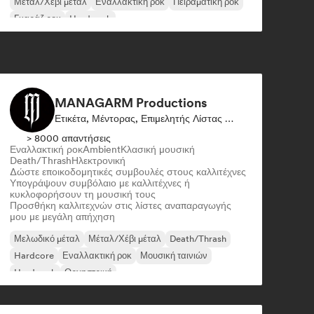
Μέταλ/Χέβι μέταλ
Εναλλακτική ροκ
Πειραματική ροκ
Γκαράζ ροκ
Hard rock
MANAGARM Productions
Ετικέτα, Μέντορας, Επιμελητής Λίστας Αναπαραγωγής
> 8000 απαντήσεις
Εναλλακτική ροκ
Ambient
Κλασική μουσική
Death/Thrash
Ηλεκτρονική
Δώστε εποικοδομητικές συμβουλές στους καλλιτέχνες
Υπογράψουν συμβόλαιο με καλλιτέχνες ή
κυκλοφορήσουν τη μουσική τους
Προσθήκη καλλιτεχνών στις λίστες αναπαραγωγής
μου με μεγάλη απήχηση
Μελωδικό μέταλ
Μέταλ/Χέβι μέταλ
Death/Thrash
Hardcore
Εναλλακτική ροκ
Μουσική ταινιών
Hard rock
Ορχηστρική