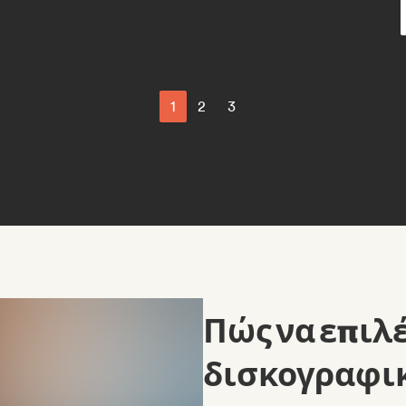
1
2
3
Πώς να επιλ
δισκογραφικ