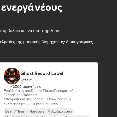
 ενεργά νέους
 συμβόλαιο και να υποστηρίξουν.
λματίες της μουσικής βιομηχανίας: δισκογραφικές
Ghost Record Label
Ετικέτα
> 2300 απαντήσεις
Εναλλακτική ροκ
Death/Thrash
Πειραματική ροκ
Γκαράζ ροκ
Hardcore
Υπογράψουν συμβόλαιο με καλλιτέχνες ή
κυκλοφορήσουν τη μουσική τους
Death/Thrash
Hardcore
Μελωδικό μέταλ