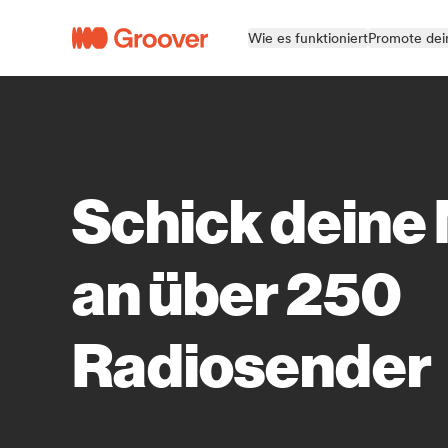
Wie es funktioniert
Promote dei
Schick deine
an über 250
Radiosender