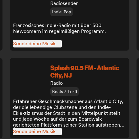
Radiosender
Indie-Pop
Französisches Indie-Radio mit über 500
Newcomern im regelmäßigen Programm.
Sende deine Musik
Splash 98.5 FM - Atlantic
City, NJ
Radio
Beats / Lo-fi
Erfahrener Geschmacksmacher aus Atlantic City,
der die lebendige Clubszene und den Indie-
Eklektizismus der Stadt in den Mittelpunkt stellt
und jede Woche auf der zum Boardwalk
gerichteten Plattform seiner Station aufstrebende
Talente präsentiert.
Sende deine Musik