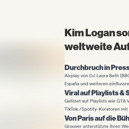
Kim Logan so
weltweite A
Durchbruch in Press
Airplay von DJ Laura Beth (BB
España und weiteren einflussr
Viral auf Playlists &
Gelistet auf Playlists wie GTA 
TikTok-/Spotify-Kuratoren mit 
Von Paris auf die Bü
Groover unterstützte ihren Wec