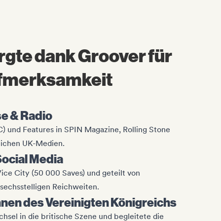
rgte dank Groover für
ufmerksamkeit
e & Radio
C) und Features in SPIN Magazine, Rolling Stone
eichen UK-Medien.
 Social Media
Vice City (50 000 Saves) und geteilt von
sechsstelligen Reichweiten.
hnen des Vereinigten Königreichs
hsel in die britische Szene und begleitete die