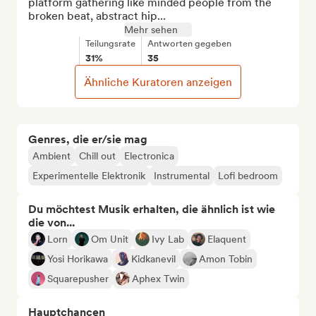
platform gathering like minded people from the 
broken beat, abstract hip...
Mehr sehen
Teilungsrate
Antworten gegeben
31%
35
Ähnliche Kuratoren anzeigen
Genres, die er/sie mag
Ambient
Chill out
Electronica
Experimentelle Elektronik
Instrumental
Lofi bedroom
Du möchtest Musik erhalten, die ähnlich ist wie
die von...
Lorn
Om Unit
Ivy Lab
Elaquent
Yosi Horikawa
Kidkanevil
Amon Tobin
Squarepusher
Aphex Twin
Hauptchancen