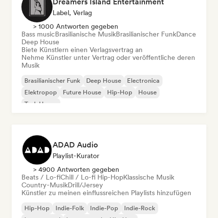
Dreamers Island Entertainment
Label, Verlag
> 1000 Antworten gegeben
Bass music
Brasilianische Musik
Brasilianischer Funk
Dance
Deep House
Biete Künstlern einen Verlagsvertrag an
Nehme Künstler unter Vertrag oder veröffentliche deren
Musik
Brasilianischer Funk
Deep House
Electronica
Elektropop
Future House
Hip-Hop
House
Tech House
ADAD Audio
Playlist-Kurator
> 4900 Antworten gegeben
Beats / Lo-fi
Chill / Lo-fi Hip-Hop
Klassische Musik
Country-Musik
Drill/Jersey
Künstler zu meinen einflussreichen Playlists hinzufügen
Hip-Hop
Indie-Folk
Indie-Pop
Indie-Rock