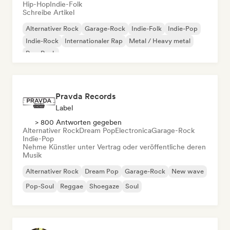
Hip-Hop
Indie-Folk
Schreibe Artikel
Alternativer Rock
Garage-Rock
Indie-Folk
Indie-Pop
Indie-Rock
Internationaler Rap
Metal / Heavy metal
Pop-Rock
Pravda Records
Label
> 800 Antworten gegeben
Alternativer Rock
Dream Pop
Electronica
Garage-Rock
Indie-Pop
Nehme Künstler unter Vertrag oder veröffentliche deren
Musik
Alternativer Rock
Dream Pop
Garage-Rock
New wave
Pop-Soul
Reggae
Shoegaze
Soul