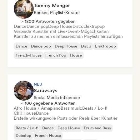
Tommy Menger
Booker, Playlist-Kurator
> 1800 Antworten gegeben
Dance
Dance pop
Deep House
Disco
Elektropop
Verbinde Künstler mit Live-Event-Möglichkeiten
Künstler zu meinen einflussreichen Playlists hinzufügen
Dance
Dance pop
Deep House
Disco
Elektropop
French-House
French Pop
House
NEU
Saravsays
Social Media Influencer
< 100 gegebene Antworten
Afro House / Amapiano
Bass music
Beats / Lo-fi
Chill House
Dance
Erstelle wirkungsvolle Posts oder Reels über Künstler
Beats / Lo-fi
Dance
Deep House
Drum and Bass
Dubstep
French-House