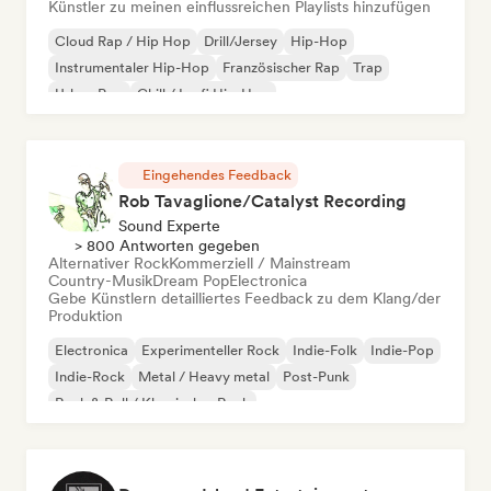
Künstler zu meinen einflussreichen Playlists hinzufügen
Cloud Rap / Hip Hop
Drill/Jersey
Hip-Hop
Instrumentaler Hip-Hop
Französischer Rap
Trap
Urban Pop
Chill / Lo-fi Hip-Hop
Eingehendes Feedback
Rob Tavaglione/Catalyst Recording
Sound Experte
> 800 Antworten gegeben
Alternativer Rock
Kommerziell / Mainstream
Country-Musik
Dream Pop
Electronica
Gebe Künstlern detailliertes Feedback zu dem Klang/der
Produktion
Electronica
Experimenteller Rock
Indie-Folk
Indie-Pop
Indie-Rock
Metal / Heavy metal
Post-Punk
Rock & Roll / Klassischer Rock