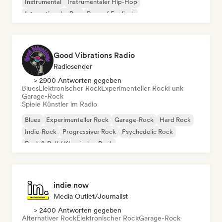
Instrumental
Instrumentaler Hip-Hop
Internationaler Rap
Rap auf Englisch
Good Vibrations Radio
Radiosender
> 2900 Antworten gegeben
Blues
Elektronischer Rock
Experimenteller Rock
Funk
Garage-Rock
Spiele Künstler im Radio
Blues
Experimenteller Rock
Garage-Rock
Hard Rock
Indie-Rock
Progressiver Rock
Psychedelic Rock
Rock & Roll / Klassischer Rock
indie now
Media Outlet/Journalist
> 2400 Antworten gegeben
Alternativer Rock
Elektronischer Rock
Garage-Rock