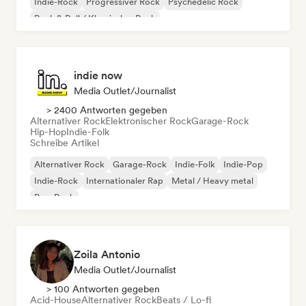
Indie-Rock
Progressiver Rock
Psychedelic Rock
Rock & Roll / Klassischer Rock
indie now
Media Outlet/Journalist
> 2400 Antworten gegeben
Alternativer Rock
Elektronischer Rock
Garage-Rock
Hip-Hop
Indie-Folk
Schreibe Artikel
Alternativer Rock
Garage-Rock
Indie-Folk
Indie-Pop
Indie-Rock
Internationaler Rap
Metal / Heavy metal
Pop-Rock
Zoila Antonio
Media Outlet/Journalist
> 100 Antworten gegeben
Acid-House
Alternativer Rock
Beats / Lo-fi