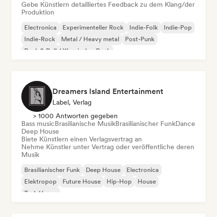
Gebe Künstlern detailliertes Feedback zu dem Klang/der
Produktion
Electronica
Experimenteller Rock
Indie-Folk
Indie-Pop
Indie-Rock
Metal / Heavy metal
Post-Punk
Rock & Roll / Klassischer Rock
Dreamers Island Entertainment
Label, Verlag
> 1000 Antworten gegeben
Bass music
Brasilianische Musik
Brasilianischer Funk
Dance
Deep House
Biete Künstlern einen Verlagsvertrag an
Nehme Künstler unter Vertrag oder veröffentliche deren
Musik
Brasilianischer Funk
Deep House
Electronica
Elektropop
Future House
Hip-Hop
House
Tech House