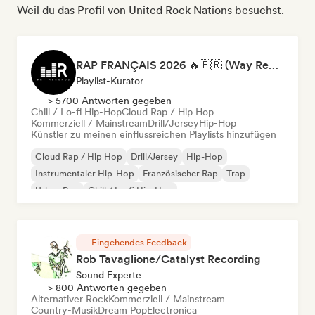
Weil du das Profil von United Rock Nations besuchst.
RAP FRANÇAIS 2026 🔥🇫🇷 (Way Records)
Playlist-Kurator
> 5700 Antworten gegeben
Chill / Lo-fi Hip-Hop
Cloud Rap / Hip Hop
Kommerziell / Mainstream
Drill/Jersey
Hip-Hop
Künstler zu meinen einflussreichen Playlists hinzufügen
Cloud Rap / Hip Hop
Drill/Jersey
Hip-Hop
Instrumentaler Hip-Hop
Französischer Rap
Trap
Urban Pop
Chill / Lo-fi Hip-Hop
Eingehendes Feedback
Rob Tavaglione/Catalyst Recording
Sound Experte
> 800 Antworten gegeben
Alternativer Rock
Kommerziell / Mainstream
Country-Musik
Dream Pop
Electronica