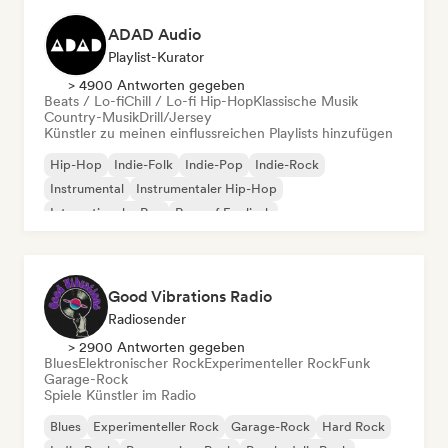
ADAD Audio
Playlist-Kurator
> 4900 Antworten gegeben
Beats / Lo-fi
Chill / Lo-fi Hip-Hop
Klassische Musik
Country-Musik
Drill/Jersey
Künstler zu meinen einflussreichen Playlists hinzufügen
Hip-Hop
Indie-Folk
Indie-Pop
Indie-Rock
Instrumental
Instrumentaler Hip-Hop
Internationaler Rap
Rap auf Englisch
Good Vibrations Radio
Radiosender
> 2900 Antworten gegeben
Blues
Elektronischer Rock
Experimenteller Rock
Funk
Garage-Rock
Spiele Künstler im Radio
Blues
Experimenteller Rock
Garage-Rock
Hard Rock