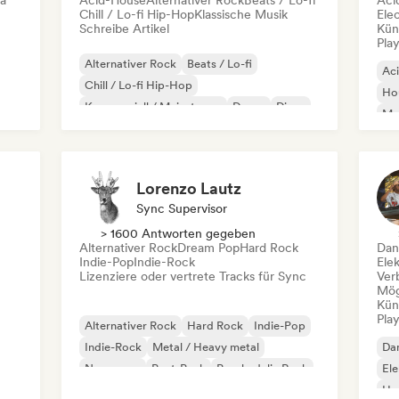
ca
Acid-House
Alternativer Rock
Beats / Lo-fi
Aci
Chill / Lo-fi Hip-Hop
Klassische Musik
Ele
Schreibe Artikel
Kün
Play
Alternativer Rock
Beats / Lo-fi
Ac
Chill / Lo-fi Hip-Hop
Ho
Kommerziell / Mainstream
Dance
Disco
Mel
Dream Pop
House
Or
Lorenzo Lautz
Sync Supervisor
> 1600 Antworten gegeben
Alternativer Rock
Dream Pop
Hard Rock
Dan
Indie-Pop
Indie-Rock
Ele
Lizenziere oder vertrete Tracks für Sync
Ver
Mög
Kün
Play
Alternativer Rock
Hard Rock
Indie-Pop
Indie-Rock
Metal / Heavy metal
Da
New wave
Post-Punk
Psychedelic Rock
El
Ho