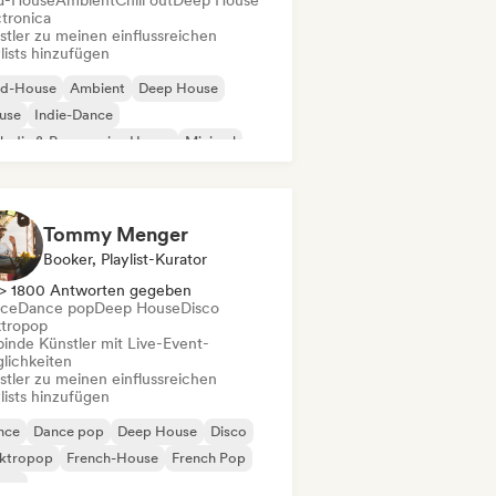
d-House
Ambient
Chill out
Deep House
ctronica
stler zu meinen einflussreichen
lists hinzufügen
id-House
Ambient
Deep House
use
Indie-Dance
odic & Progressive House
Minimal
ganischer House / Downtempo
Tommy Menger
Booker, Playlist-Kurator
> 1800 Antworten gegeben
ce
Dance pop
Deep House
Disco
ktropop
binde Künstler mit Live-Event-
lichkeiten
stler zu meinen einflussreichen
lists hinzufügen
nce
Dance pop
Deep House
Disco
ektropop
French-House
French Pop
use