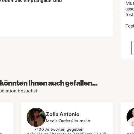
ie ebenfalls empfänglich sind
Mus
asso
festi
Fest
könnten Ihnen auch gefallen...
sociation besuchst.
Zoila Antonio
Media Outlet/Journalist
> 100 Antworten gegeben