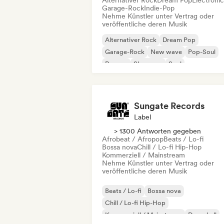
Alternativer Rock
Dream Pop
Electroni
Garage-Rock
Indie-Pop
Nehme Künstler unter Vertrag oder
veröffentliche deren Musik
Alternativer Rock
Dream Pop
Garage-Rock
New wave
Pop-Soul
Reggae
Shoegaze
Soul
Sungate Records
Label
> 1300 Antworten gegeben
Afrobeat / Afropop
Beats / Lo-fi
Bossa nova
Chill / Lo-fi Hip-Hop
Kommerziell / Mainstream
Nehme Künstler unter Vertrag oder
veröffentliche deren Musik
Beats / Lo-fi
Bossa nova
Chill / Lo-fi Hip-Hop
Kommerziell / Mainstream
Dancehall