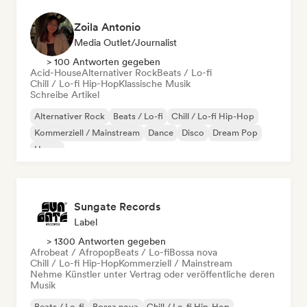
Zoila Antonio
Media Outlet/Journalist
> 100 Antworten gegeben
Acid-House
Alternativer Rock
Beats / Lo-fi
Chill / Lo-fi Hip-Hop
Klassische Musik
Schreibe Artikel
Alternativer Rock
Beats / Lo-fi
Chill / Lo-fi Hip-Hop
Kommerziell / Mainstream
Dance
Disco
Dream Pop
House
Sungate Records
Label
> 1300 Antworten gegeben
Afrobeat / Afropop
Beats / Lo-fi
Bossa nova
Chill / Lo-fi Hip-Hop
Kommerziell / Mainstream
Nehme Künstler unter Vertrag oder veröffentliche deren
Musik
Beats / Lo-fi
Bossa nova
Chill / Lo-fi Hip-Hop