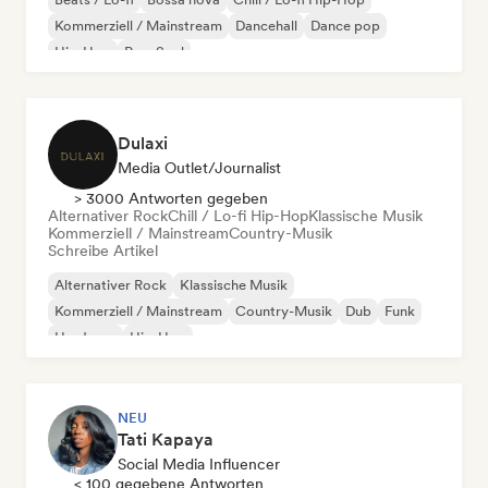
Kommerziell / Mainstream
Dancehall
Dance pop
Hip-Hop
Pop-Soul
Dulaxi
Media Outlet/Journalist
> 3000 Antworten gegeben
Alternativer Rock
Chill / Lo-fi Hip-Hop
Klassische Musik
Kommerziell / Mainstream
Country-Musik
Schreibe Artikel
Alternativer Rock
Klassische Musik
Kommerziell / Mainstream
Country-Musik
Dub
Funk
Hardcore
Hip-Hop
NEU
Tati Kapaya
Social Media Influencer
< 100 gegebene Antworten