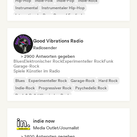
Hip-Hop
Indie-Folk
Indie-Pop
Indie-Rock
Instrumental
Instrumentaler Hip-Hop
Internationaler Rap
Rap auf Englisch
Good Vibrations Radio
Radiosender
> 2900 Antworten gegeben
Blues
Elektronischer Rock
Experimenteller Rock
Funk
Garage-Rock
Spiele Künstler im Radio
Blues
Experimenteller Rock
Garage-Rock
Hard Rock
Indie-Rock
Progressiver Rock
Psychedelic Rock
Rock & Roll / Klassischer Rock
indie now
Media Outlet/Journalist
> 2400 Antworten gegeben