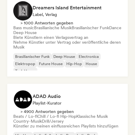
Dreamers Island Entertainment
Label, Verlag
> 1000 Antworten gegeben
Bass music
Brasilianische Musik
Brasilianischer Funk
Dance
Deep House
Biete Künstlern einen Verlagsvertrag an
Nehme Künstler unter Vertrag oder veröffentliche deren
Musik
Brasilianischer Funk
Deep House
Electronica
Elektropop
Future House
Hip-Hop
House
Tech House
ADAD Audio
Playlist-Kurator
> 4900 Antworten gegeben
Beats / Lo-fi
Chill / Lo-fi Hip-Hop
Klassische Musik
Country-Musik
Drill/Jersey
Künstler zu meinen einflussreichen Playlists hinzufügen