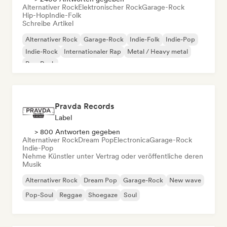
Alternativer Rock
Elektronischer Rock
Garage-Rock
Hip-Hop
Indie-Folk
Schreibe Artikel
Alternativer Rock
Garage-Rock
Indie-Folk
Indie-Pop
Indie-Rock
Internationaler Rap
Metal / Heavy metal
Pop-Rock
Pravda Records
Label
> 800 Antworten gegeben
Alternativer Rock
Dream Pop
Electronica
Garage-Rock
Indie-Pop
Nehme Künstler unter Vertrag oder veröffentliche deren
Musik
Alternativer Rock
Dream Pop
Garage-Rock
New wave
Pop-Soul
Reggae
Shoegaze
Soul