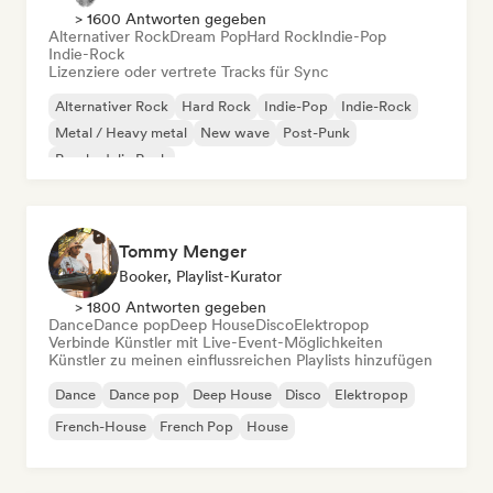
> 1600 Antworten gegeben
Alternativer Rock
Dream Pop
Hard Rock
Indie-Pop
Indie-Rock
Lizenziere oder vertrete Tracks für Sync
Alternativer Rock
Hard Rock
Indie-Pop
Indie-Rock
Metal / Heavy metal
New wave
Post-Punk
Psychedelic Rock
Tommy Menger
Booker, Playlist-Kurator
> 1800 Antworten gegeben
Dance
Dance pop
Deep House
Disco
Elektropop
Verbinde Künstler mit Live-Event-Möglichkeiten
Künstler zu meinen einflussreichen Playlists hinzufügen
Dance
Dance pop
Deep House
Disco
Elektropop
French-House
French Pop
House