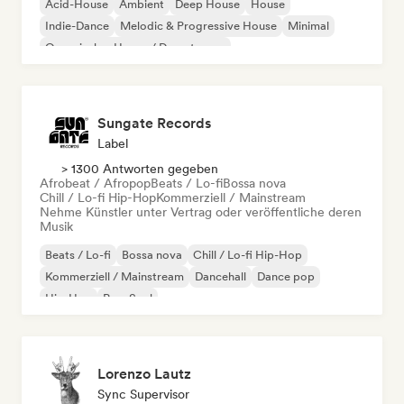
Acid-House
Ambient
Deep House
House
Indie-Dance
Melodic & Progressive House
Minimal
Organischer House / Downtempo
Sungate Records
Label
> 1300 Antworten gegeben
Afrobeat / Afropop
Beats / Lo-fi
Bossa nova
Chill / Lo-fi Hip-Hop
Kommerziell / Mainstream
Nehme Künstler unter Vertrag oder veröffentliche deren
Musik
Beats / Lo-fi
Bossa nova
Chill / Lo-fi Hip-Hop
Kommerziell / Mainstream
Dancehall
Dance pop
Hip-Hop
Pop-Soul
Lorenzo Lautz
Sync Supervisor