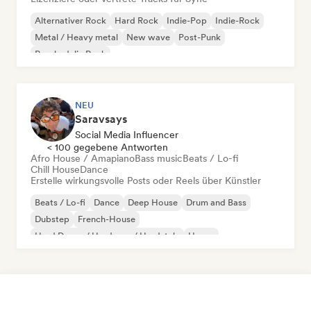
Alternativer Rock
Hard Rock
Indie-Pop
Indie-Rock
Metal / Heavy metal
New wave
Post-Punk
Psychedelic Rock
NEU
Saravsays
Social Media Influencer
< 100 gegebene Antworten
Afro House / Amapiano
Bass music
Beats / Lo-fi
Chill House
Dance
Erstelle wirkungsvolle Posts oder Reels über Künstler
Beats / Lo-fi
Dance
Deep House
Drum and Bass
Dubstep
French-House
Hard Dance / Hardcore / Hardstyle
House