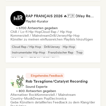
RAP FRANÇAIS 2026 🔥🇫🇷 (Way Records)
Playlist-Kurator
> 5700 Antworten gegeben
Chill / Lo-fi Hip-Hop
Cloud Rap / Hip Hop
Kommerziell / Mainstream
Drill/Jersey
Hip-Hop
Künstler zu meinen einflussreichen Playlists hinzufügen
Cloud Rap / Hip Hop
Drill/Jersey
Hip-Hop
Instrumentaler Hip-Hop
Französischer Rap
Trap
Urban Pop
Chill / Lo-fi Hip-Hop
Eingehendes Feedback
Rob Tavaglione/Catalyst Recording
Sound Experte
> 800 Antworten gegeben
Alternativer Rock
Kommerziell / Mainstream
Country-Musik
Dream Pop
Electronica
Gebe Künstlern detailliertes Feedback zu dem Klang/der