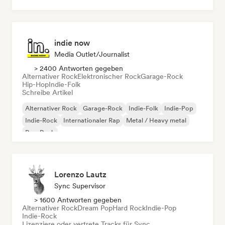
Rock & Roll / Klassischer Rock
indie now
Media Outlet/Journalist
> 2400 Antworten gegeben
Alternativer Rock
Elektronischer Rock
Garage-Rock
Hip-Hop
Indie-Folk
Schreibe Artikel
Alternativer Rock
Garage-Rock
Indie-Folk
Indie-Pop
Indie-Rock
Internationaler Rap
Metal / Heavy metal
Pop-Rock
Lorenzo Lautz
Sync Supervisor
> 1600 Antworten gegeben
Alternativer Rock
Dream Pop
Hard Rock
Indie-Pop
Indie-Rock
Lizenziere oder vertrete Tracks für Sync