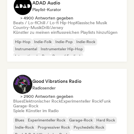
ADAD Audio
Playlist-Kurator
> 4900 Antworten gegeben
Beats / Lo-fi
Chill / Lo-fi Hip-Hop
Klassische Musik
Country-Musik
Drill/Jersey
Künstler zu meinen einflussreichen Playlists hinzufügen
Hip-Hop
Indie-Folk
Indie-Pop
Indie-Rock
Instrumental
Instrumentaler Hip-Hop
Internationaler Rap
Rap auf Englisch
Good Vibrations Radio
Radiosender
> 2900 Antworten gegeben
Blues
Elektronischer Rock
Experimenteller Rock
Funk
Garage-Rock
Spiele Künstler im Radio
Blues
Experimenteller Rock
Garage-Rock
Hard Rock
Indie-Rock
Progressiver Rock
Psychedelic Rock