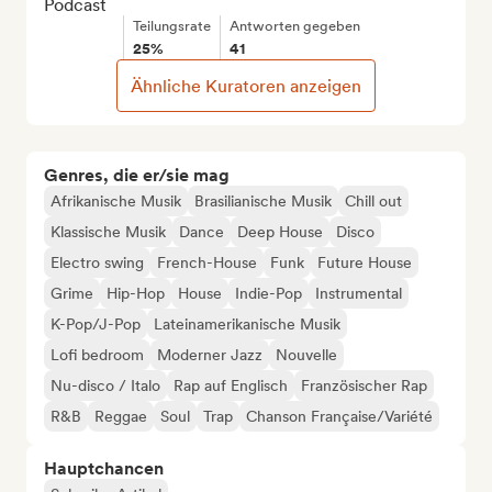
Podcast
Teilungsrate
Antworten gegeben
25%
41
Ähnliche Kuratoren anzeigen
Genres, die er/sie mag
Afrikanische Musik
Brasilianische Musik
Chill out
Klassische Musik
Dance
Deep House
Disco
Electro swing
French-House
Funk
Future House
Grime
Hip-Hop
House
Indie-Pop
Instrumental
K-Pop/J-Pop
Lateinamerikanische Musik
Lofi bedroom
Moderner Jazz
Nouvelle
Nu-disco / Italo
Rap auf Englisch
Französischer Rap
R&B
Reggae
Soul
Trap
Chanson Française/Variété
Hauptchancen