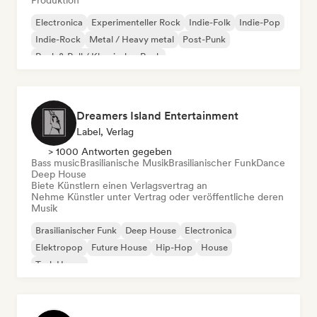
Produktion
Electronica
Experimenteller Rock
Indie-Folk
Indie-Pop
Indie-Rock
Metal / Heavy metal
Post-Punk
Rock & Roll / Klassischer Rock
Dreamers Island Entertainment
Label, Verlag
> 1000 Antworten gegeben
Bass music
Brasilianische Musik
Brasilianischer Funk
Dance
Deep House
Biete Künstlern einen Verlagsvertrag an
Nehme Künstler unter Vertrag oder veröffentliche deren
Musik
Brasilianischer Funk
Deep House
Electronica
Elektropop
Future House
Hip-Hop
House
Tech House