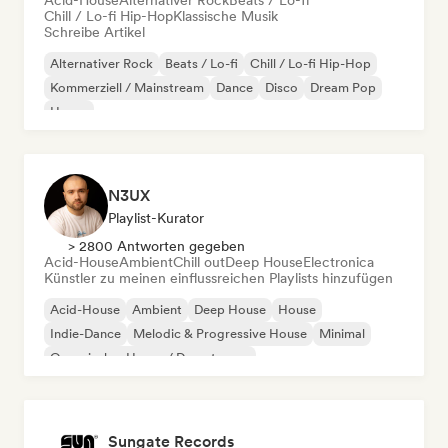
Acid-House
Alternativer Rock
Beats / Lo-fi
Chill / Lo-fi Hip-Hop
Klassische Musik
Schreibe Artikel
Alternativer Rock
Beats / Lo-fi
Chill / Lo-fi Hip-Hop
Kommerziell / Mainstream
Dance
Disco
Dream Pop
House
N3UX
Playlist-Kurator
> 2800 Antworten gegeben
Acid-House
Ambient
Chill out
Deep House
Electronica
Künstler zu meinen einflussreichen Playlists hinzufügen
Acid-House
Ambient
Deep House
House
Indie-Dance
Melodic & Progressive House
Minimal
Organischer House / Downtempo
Sungate Records