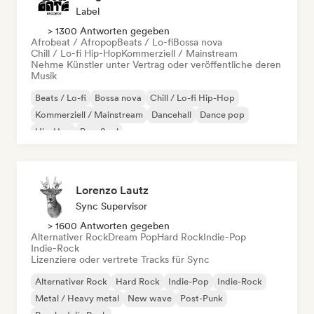
Label
> 1300 Antworten gegeben
Afrobeat / Afropop
Beats / Lo-fi
Bossa nova
Chill / Lo-fi Hip-Hop
Kommerziell / Mainstream
Nehme Künstler unter Vertrag oder veröffentliche deren
Musik
Beats / Lo-fi
Bossa nova
Chill / Lo-fi Hip-Hop
Kommerziell / Mainstream
Dancehall
Dance pop
Hip-Hop
Pop-Soul
Lorenzo Lautz
Sync Supervisor
> 1600 Antworten gegeben
Alternativer Rock
Dream Pop
Hard Rock
Indie-Pop
Indie-Rock
Lizenziere oder vertrete Tracks für Sync
Alternativer Rock
Hard Rock
Indie-Pop
Indie-Rock
Metal / Heavy metal
New wave
Post-Punk