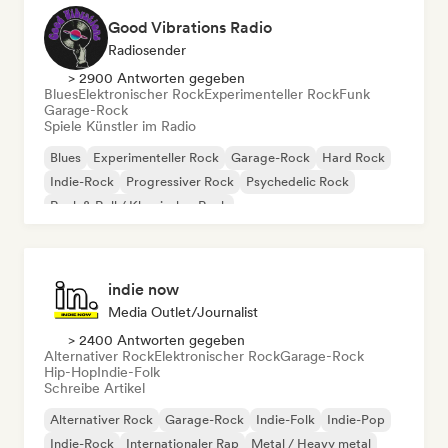
Good Vibrations Radio
Radiosender
> 2900 Antworten gegeben
Blues
Elektronischer Rock
Experimenteller Rock
Funk
Garage-Rock
Spiele Künstler im Radio
Blues
Experimenteller Rock
Garage-Rock
Hard Rock
Indie-Rock
Progressiver Rock
Psychedelic Rock
Rock & Roll / Klassischer Rock
indie now
Media Outlet/Journalist
> 2400 Antworten gegeben
Alternativer Rock
Elektronischer Rock
Garage-Rock
Hip-Hop
Indie-Folk
Schreibe Artikel
Alternativer Rock
Garage-Rock
Indie-Folk
Indie-Pop
Indie-Rock
Internationaler Rap
Metal / Heavy metal