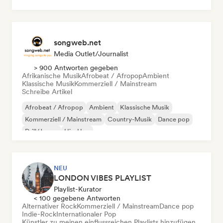
Psychedelic Rock
songweb.net
Media Outlet/Journalist
> 900 Antworten gegeben
Afrikanische Musik
Afrobeat / Afropop
Ambient
Klassische Musik
Kommerziell / Mainstream
Schreibe Artikel
Afrobeat / Afropop
Ambient
Klassische Musik
Kommerziell / Mainstream
Country-Musik
Dance pop
Drill/Jersey
Hip-Hop
NEU
LONDON VIBES PLAYLIST
Playlist-Kurator
< 100 gegebene Antworten
Alternativer Rock
Kommerziell / Mainstream
Dance pop
Indie-Rock
Internationaler Pop
Künstler zu meinen einflussreichen Playlists hinzufügen