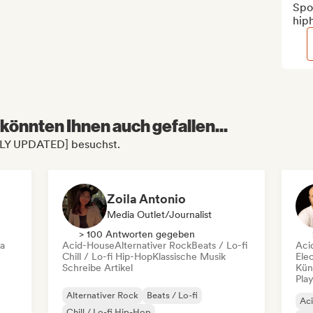
Spot
hip
könnten Ihnen auch gefallen...
EKLY UPDATED] besuchst.
Zoila Antonio
Media Outlet/Journalist
> 100 Antworten gegeben
ca
Acid-House
Alternativer Rock
Beats / Lo-fi
Aci
Chill / Lo-fi Hip-Hop
Klassische Musik
Ele
Schreibe Artikel
Kün
Play
Alternativer Rock
Beats / Lo-fi
Ac
Chill / Lo-fi Hip-Hop