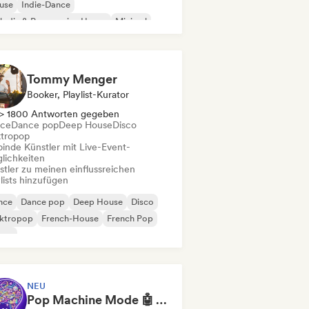
use
Indie-Dance
odic & Progressive House
Minimal
ganischer House / Downtempo
Tommy Menger
Booker, Playlist-Kurator
> 1800 Antworten gegeben
ce
Dance pop
Deep House
Disco
ktropop
binde Künstler mit Live-Event-
lichkeiten
stler zu meinen einflussreichen
lists hinzufügen
nce
Dance pop
Deep House
Disco
ektropop
French-House
French Pop
use
NEU
Pop Machine Mode 🤖 AI Music, Indie Pop & Dream Pop