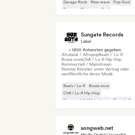
Garage-Rock
New wave
Pop-Soul
Reggae
Shoegaze
Soul
Sungate Records
Label
> 1300 Antworten gegeben
Afrobeat / Afropop
Beats / Lo-fi
Bossa nova
Chill / Lo-fi Hip-Hop
Kommerziell / Mainstream
Nehme Künstler unter Vertrag oder
veröffentliche deren Musik
Beats / Lo-fi
Bossa nova
Chill / Lo-fi Hip-Hop
Kommerziell / Mainstream
Dancehall
Dance pop
Hip-Hop
Pop-Soul
songweb.net
Media Outlet/Journalist