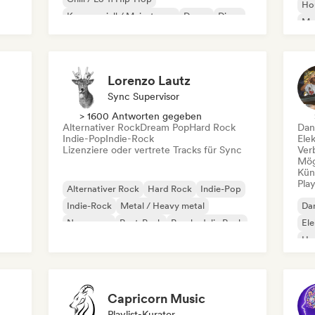
Ho
Kommerziell / Mainstream
Dance
Disco
Mel
Dream Pop
House
Or
Lorenzo Lautz
Sync Supervisor
> 1600 Antworten gegeben
Alternativer Rock
Dream Pop
Hard Rock
Dan
Indie-Pop
Indie-Rock
Ele
Lizenziere oder vertrete Tracks für Sync
Ver
Mög
Kün
Play
Alternativer Rock
Hard Rock
Indie-Pop
Indie-Rock
Metal / Heavy metal
Da
New wave
Post-Punk
Psychedelic Rock
El
Ho
Capricorn Music
Playlist-Kurator