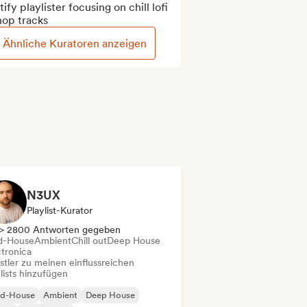
ify playlister focusing on chill lofi 
hop tracks
Ähnliche Kuratoren anzeigen
N3UX
Playlist-Kurator
> 2800 Antworten gegeben
d-House
Ambient
Chill out
Deep House
ctronica
stler zu meinen einflussreichen
lists hinzufügen
id-House
Ambient
Deep House