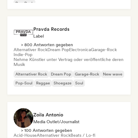
Pop-Rock
Pravda Records
Label
> 800 Antworten gegeben
Alternativer Rock
Dream Pop
Electronica
Garage-Rock
Indie-Pop
Nehme Künstler unter Vertrag oder veröffentliche deren
Musik
Alternativer Rock
Dream Pop
Garage-Rock
New wave
Pop-Soul
Reggae
Shoegaze
Soul
Zoila Antonio
Media Outlet/Journalist
> 100 Antworten gegeben
Acid-House
Alternativer Rock
Beats / Lo-fi