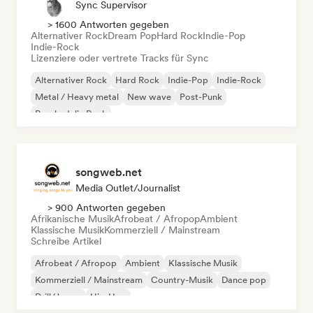
Sync Supervisor
> 1600 Antworten gegeben
Alternativer Rock
Dream Pop
Hard Rock
Indie-Pop
Indie-Rock
Lizenziere oder vertrete Tracks für Sync
Alternativer Rock
Hard Rock
Indie-Pop
Indie-Rock
Metal / Heavy metal
New wave
Post-Punk
Psychedelic Rock
songweb.net
Media Outlet/Journalist
> 900 Antworten gegeben
Afrikanische Musik
Afrobeat / Afropop
Ambient
Klassische Musik
Kommerziell / Mainstream
Schreibe Artikel
Afrobeat / Afropop
Ambient
Klassische Musik
Kommerziell / Mainstream
Country-Musik
Dance pop
Drill/Jersey
Hip-Hop