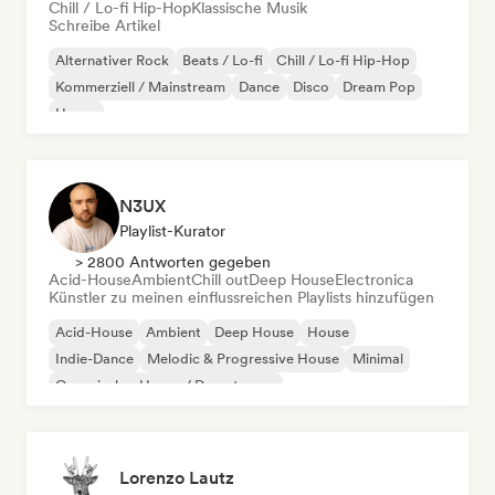
Chill / Lo-fi Hip-Hop
Klassische Musik
Schreibe Artikel
Alternativer Rock
Beats / Lo-fi
Chill / Lo-fi Hip-Hop
Kommerziell / Mainstream
Dance
Disco
Dream Pop
House
N3UX
Playlist-Kurator
> 2800 Antworten gegeben
Acid-House
Ambient
Chill out
Deep House
Electronica
Künstler zu meinen einflussreichen Playlists hinzufügen
Acid-House
Ambient
Deep House
House
Indie-Dance
Melodic & Progressive House
Minimal
Organischer House / Downtempo
Lorenzo Lautz