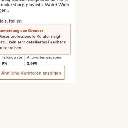
 make sharp playlists. Wolrd Wide 
er...

ais, Italien
Anmerkung von Groover
ieser professionelle Kurator neigt
azu, kein sehr detailliertes Feedback
zu schreiben
Teilungsrate
Antworten gegeben
9%
2,696
Ähnliche Kuratoren anzeigen