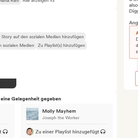
Hania Rani
Alle anzeigen +3
also
Digg
Angl
 Story auf den sozialen Medien hinzufügen
D
en sozialen Medien
Zu Playlist(s) hinzufügen
d
h eine Gelegenheit gegeben
Molly Mayhem
Joseph the Worker
t
Zu einer Playlist hinzugefügt