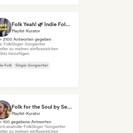
Folk Yeah! 🌿 Indie Folk, Acoustic & Singer-Songwriter
Playlist-Kurator
> 2100 Antworten gegeben
e-Folk
Singer-Songwriter
stler zu meinen einflussreichen
lists hinzufügen
ie-Folk
Singer-Songwriter
Folk for the Soul by Seth Tabatznik
Playlist-Kurator
< 100 gegebene Antworten
ricana
Indie-Folk
Singer-Songwriter
stler zu meinen einflussreichen