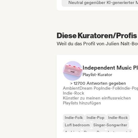
Neutral gegenüber KI-generierter 
Diese Kuratoren/Profis 
Weil du das Profil von Julien Naït-B
Playlist-Kurator
> 12700 Antworten gegeben
Ambient
Dream Pop
Indie-Folk
Indie-Po
Indie-Rock
Künstler zu meinen einflussreichen
Playlists hinzufügen
Indie-Folk
Indie-Pop
Indie-Rock
Lofi bedroom
Singer-Songwriter
Ambient
Dream Pop
Instrumental