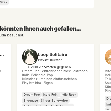
Musik
könnten Ihnen auch gefallen...
ouda besuchst.
Independent Music Playlists
Loop Solitaire
Playlist-Kurator
> 7100 Antworten gegeben
p
Dream Pop
Elektronischer Rock
Elektropop
Alt
Indie-Folk
Indie-Pop
Indi
Künstler zu meinen einflussreichen
Tei
Playlists hinzufügen
Sou
Kün
Play
Dream Pop
Indie-Folk
Indie-Rock
Dr
Shoegaze
Singer-Songwriter
Ind
Elektronischer Rock
Elektropop
Si