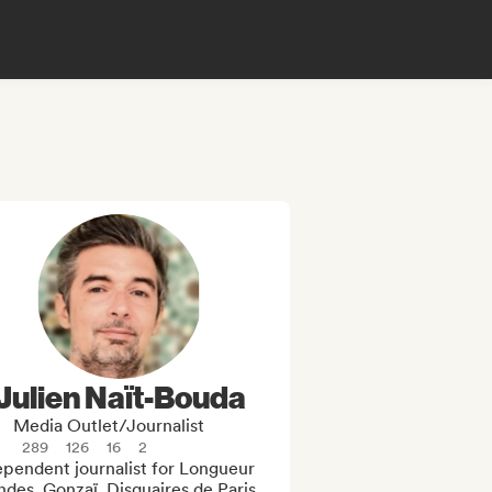
Julien Naït-Bouda
Media Outlet/Journalist
289
126
16
2
pendent journalist for Longueur 
des, Gonzaï, Disquaires de Paris, 