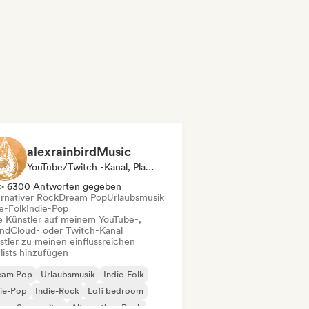
alexrainbirdMusic
YouTube/Twitch -Kanal, Playlist-Kurator
> 6300 Antworten gegeben
ernativer Rock
Dream Pop
Urlaubsmusik
e-Folk
Indie-Pop
le Künstler auf meinem YouTube-,
ndCloud- oder Twitch-Kanal
stler zu meinen einflussreichen
lists hinzufügen
eam Pop
Urlaubsmusik
Indie-Folk
ie-Pop
Indie-Rock
Lofi bedroom
nger-Songwriter
Alternativer Rock