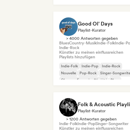
Good Ol' Days
Playlist-Kurator
> 4000 Antworten gegeben
Blues
Country-Musik
Indie-Folk
Indie-P
Indie-Rock
Künstler zu meinen einflussreichen
Playlists hinzufügen
Indie-Folk
Indie-Pop
Indie-Rock
Nouvelle
Pop-Rock
Singer-Songwrit
Chanson Française/Variété
Blues
Folk & Acoustic Playli
Playlist-Kurator
> 1200 Antworten gegeben
Indie-Folk
Indie-Pop
Singer-Songwriter
Künstler zu meinen einflussreichen