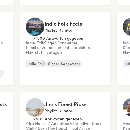
Indie-Pop
Indie Folk Feels
Playlist-Kurator
> 1500 Antworten gegeben
op
Indie-Folk
Singer-Songwriter
Indi
Künstler zu meinen einflussreichen
Kün
Playlists hinzufügen
Play
Indie-Folk
Singer-Songwriter
Ind
er
sts
Jim's Finest Picks
Playlist-Kurator
> 900 Antworten gegeben
Afro House / Amapiano
Alternativer Rock
Ame
Chill / Lo-fi Hip-Hop
Chill out
Dance
Kün