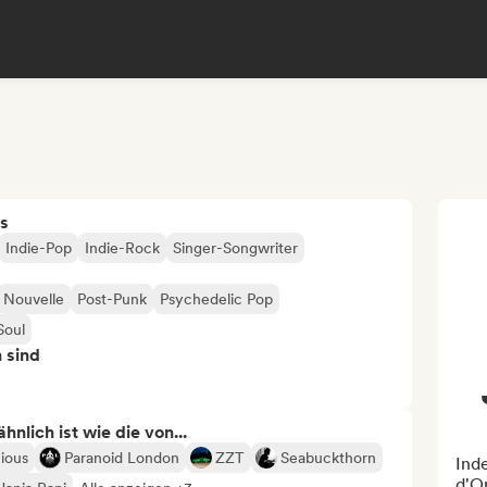
s
Indie-Pop
Indie-Rock
Singer-Songwriter
Nouvelle
Post-Punk
Psychedelic Pop
Soul
n sind
nlich ist wie die von...
ious
Paranoid London
ZZT
Seabuckthorn
Inde
d'On