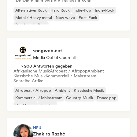
Lizenziere oder vertrete Tracks für Sync
Alternativer Rock
Hard Rock
Indie-Pop
Indie-Rock
Metal / Heavy metal
New wave
Post-Punk
Psychedelic Rock
songweb.net
Media Outlet/Journalist
> 900 Antworten gegeben
Afrikanische Musik
Afrobeat / Afropop
Ambient
Klassische Musik
Kommerziell / Mainstream
Schreibe Artikel
Afrobeat / Afropop
Ambient
Klassische Musik
Kommerziell / Mainstream
Country-Musik
Dance pop
Drill/Jersey
Hip-Hop
NEU
Zhakira Razhé