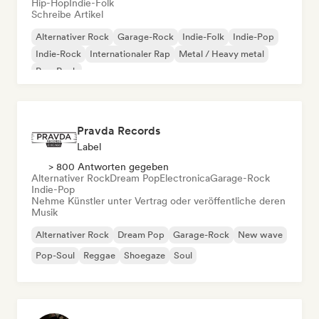
Hip-Hop
Indie-Folk
Schreibe Artikel
Alternativer Rock
Garage-Rock
Indie-Folk
Indie-Pop
Indie-Rock
Internationaler Rap
Metal / Heavy metal
Pop-Rock
Pravda Records
Label
> 800 Antworten gegeben
Alternativer Rock
Dream Pop
Electronica
Garage-Rock
Indie-Pop
Nehme Künstler unter Vertrag oder veröffentliche deren
Musik
Alternativer Rock
Dream Pop
Garage-Rock
New wave
Pop-Soul
Reggae
Shoegaze
Soul