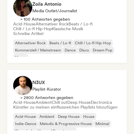
Zoila Antonio
Media Outlet/Journalist
> 100 Antworten gegeben
Acid-House
Alternativer Rock
Beats / Lo-fi
Chill / Lo-fi Hip-Hop
Klassische Musik
Schreibe Artikel
Alternativer Rock
Beats / Lo-fi
Chill / Lo-fi Hip-Hop
Kommerziell / Mainstream
Dance
Disco
Dream Pop
House
N3UX
Playlist-Kurator
> 2800 Antworten gegeben
Acid-House
Ambient
Chill out
Deep House
Electronica
Künstler zu meinen einflussreichen Playlists hinzufügen
Acid-House
Ambient
Deep House
House
Indie-Dance
Melodic & Progressive House
Minimal
Organischer House / Downtempo