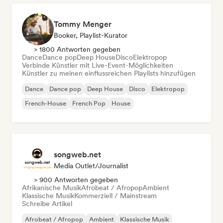
Tommy Menger
Booker, Playlist-Kurator
> 1800 Antworten gegeben
Dance
Dance pop
Deep House
Disco
Elektropop
Verbinde Künstler mit Live-Event-Möglichkeiten
Künstler zu meinen einflussreichen Playlists hinzufügen
Dance
Dance pop
Deep House
Disco
Elektropop
French-House
French Pop
House
songweb.net
Media Outlet/Journalist
> 900 Antworten gegeben
Afrikanische Musik
Afrobeat / Afropop
Ambient
Klassische Musik
Kommerziell / Mainstream
Schreibe Artikel
Afrobeat / Afropop
Ambient
Klassische Musik