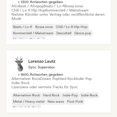
> 1300 Antworten gegeben
Afrobeat / Afropop
Beats / Lo-fi
Bossa nova
Chill / Lo-fi Hip-Hop
Kommerziell / Mainstream
Nehme Künstler unter Vertrag oder veröffentliche deren
Musik
Beats / Lo-fi
Bossa nova
Chill / Lo-fi Hip-Hop
Kommerziell / Mainstream
Dancehall
Dance pop
Hip-Hop
Pop-Soul
Lorenzo Lautz
Sync Supervisor
> 1600 Antworten gegeben
Alternativer Rock
Dream Pop
Hard Rock
Indie-Pop
Indie-Rock
Lizenziere oder vertrete Tracks für Sync
Alternativer Rock
Hard Rock
Indie-Pop
Indie-Rock
Metal / Heavy metal
New wave
Post-Punk
Psychedelic Rock