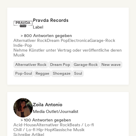
Pravda Records
Label
> 800 Antworten gegeben
Alternativer Rock
Dream Pop
Electronica
Garage-Rock
Indie-Pop
Nehme Künstler unter Vertrag oder veröffentliche deren
Musik
Alternativer Rock
Dream Pop
Garage-Rock
New wave
Pop-Soul
Reggae
Shoegaze
Soul
Zoila Antonio
Media Outlet/Journalist
> 100 Antworten gegeben
Acid-House
Alternativer Rock
Beats / Lo-fi
Chill / Lo-fi Hip-Hop
Klassische Musik
Schreibe Artikel