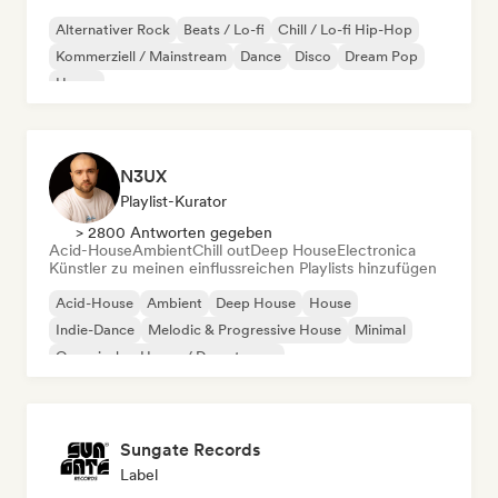
Alternativer Rock
Beats / Lo-fi
Chill / Lo-fi Hip-Hop
Kommerziell / Mainstream
Dance
Disco
Dream Pop
House
N3UX
Playlist-Kurator
> 2800 Antworten gegeben
Acid-House
Ambient
Chill out
Deep House
Electronica
Künstler zu meinen einflussreichen Playlists hinzufügen
Acid-House
Ambient
Deep House
House
Indie-Dance
Melodic & Progressive House
Minimal
Organischer House / Downtempo
Sungate Records
Label