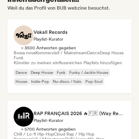
Weil du das Profil von BUB webzine besuchst.
Vokall Records
Playlist-Kurator
> 3500 Antworten gegeben
Bossa nova
Kommerziell / Mainstream
Dance
Deep House
Funk
Künstler zu meinen einflussreichen Playlists hinzufügen
Dance
Deep House
Funk
Funky / Jackin House
House
Indie-Pop
Nu-disco / Italo
Pop-Soul
RAP FRANÇAIS 2026 🔥🇫🇷 (Way Records)
Playlist-Kurator
> 5700 Antworten gegeben
Chill / Lo-fi Hip-Hop
Cloud Rap / Hip Hop