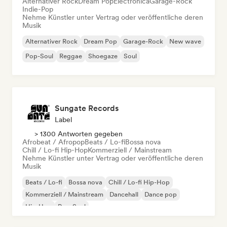
Alternativer Rock
Dream Pop
Electronica
Garage-Rock
Indie-Pop
Nehme Künstler unter Vertrag oder veröffentliche deren
Musik
Alternativer Rock
Dream Pop
Garage-Rock
New wave
Pop-Soul
Reggae
Shoegaze
Soul
Sungate Records
Label
> 1300 Antworten gegeben
Afrobeat / Afropop
Beats / Lo-fi
Bossa nova
Chill / Lo-fi Hip-Hop
Kommerziell / Mainstream
Nehme Künstler unter Vertrag oder veröffentliche deren
Musik
Beats / Lo-fi
Bossa nova
Chill / Lo-fi Hip-Hop
Kommerziell / Mainstream
Dancehall
Dance pop
Hip-Hop
Pop-Soul