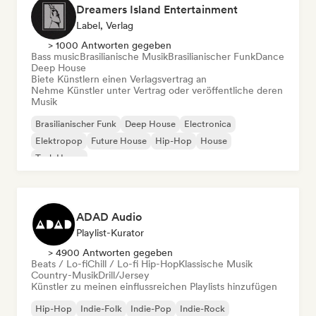
Dreamers Island Entertainment
Label, Verlag
> 1000 Antworten gegeben
Bass music
Brasilianische Musik
Brasilianischer Funk
Dance
Deep House
Biete Künstlern einen Verlagsvertrag an
Nehme Künstler unter Vertrag oder veröffentliche deren
Musik
Brasilianischer Funk
Deep House
Electronica
Elektropop
Future House
Hip-Hop
House
Tech House
ADAD Audio
Playlist-Kurator
> 4900 Antworten gegeben
Beats / Lo-fi
Chill / Lo-fi Hip-Hop
Klassische Musik
Country-Musik
Drill/Jersey
Künstler zu meinen einflussreichen Playlists hinzufügen
Hip-Hop
Indie-Folk
Indie-Pop
Indie-Rock