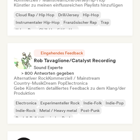
Kommerziell / Mainstream
Drill/Jersey
Hip-Hop
Künstler zu meinen einflussreichen Playlists hinzufügen
Cloud Rap / Hip Hop
Drill/Jersey
Hip-Hop
Instrumentaler Hip-Hop
Französischer Rap
Trap
Urban Pop
Chill / Lo-fi Hip-Hop
Eingehendes Feedback
Rob Tavaglione/Catalyst Recording
Sound Experte
> 800 Antworten gegeben
Alternativer Rock
Kommerziell / Mainstream
Country-Musik
Dream Pop
Electronica
Gebe Künstlern detailliertes Feedback zu dem Klang/der
Produktion
Electronica
Experimenteller Rock
Indie-Folk
Indie-Pop
Indie-Rock
Metal / Heavy metal
Post-Punk
Rock & Roll / Klassischer Rock