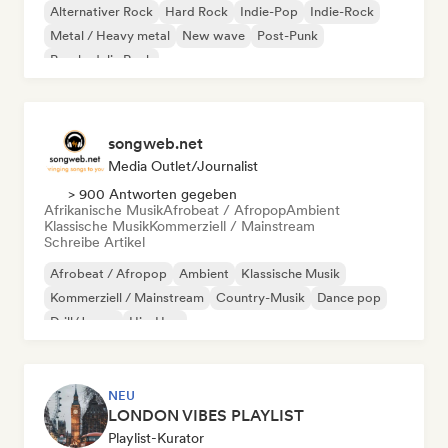
Alternativer Rock
Hard Rock
Indie-Pop
Indie-Rock
Metal / Heavy metal
New wave
Post-Punk
Psychedelic Rock
songweb.net
Media Outlet/Journalist
> 900 Antworten gegeben
Afrikanische Musik
Afrobeat / Afropop
Ambient
Klassische Musik
Kommerziell / Mainstream
Schreibe Artikel
Afrobeat / Afropop
Ambient
Klassische Musik
Kommerziell / Mainstream
Country-Musik
Dance pop
Drill/Jersey
Hip-Hop
NEU
LONDON VIBES PLAYLIST
Playlist-Kurator