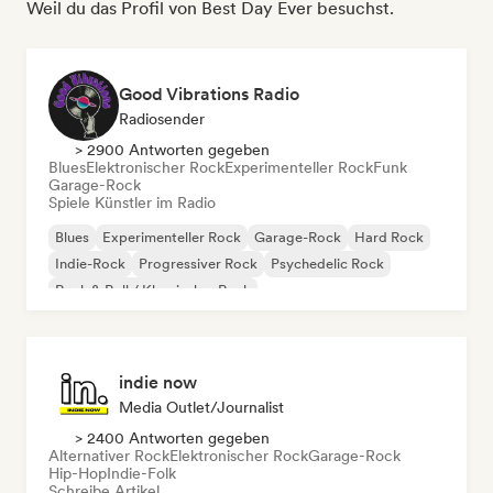
Weil du das Profil von Best Day Ever besuchst.
Good Vibrations Radio
Radiosender
> 2900 Antworten gegeben
Blues
Elektronischer Rock
Experimenteller Rock
Funk
Garage-Rock
Spiele Künstler im Radio
Blues
Experimenteller Rock
Garage-Rock
Hard Rock
Indie-Rock
Progressiver Rock
Psychedelic Rock
Rock & Roll / Klassischer Rock
indie now
Media Outlet/Journalist
> 2400 Antworten gegeben
Alternativer Rock
Elektronischer Rock
Garage-Rock
Hip-Hop
Indie-Folk
Schreibe Artikel