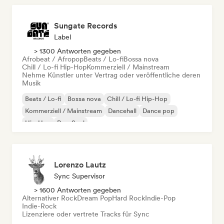
Sungate Records
Label
> 1300 Antworten gegeben
Afrobeat / Afropop
Beats / Lo-fi
Bossa nova
Chill / Lo-fi Hip-Hop
Kommerziell / Mainstream
Nehme Künstler unter Vertrag oder veröffentliche deren
Musik
Beats / Lo-fi
Bossa nova
Chill / Lo-fi Hip-Hop
Kommerziell / Mainstream
Dancehall
Dance pop
Hip-Hop
Pop-Soul
Lorenzo Lautz
Sync Supervisor
> 1600 Antworten gegeben
Alternativer Rock
Dream Pop
Hard Rock
Indie-Pop
Indie-Rock
Lizenziere oder vertrete Tracks für Sync