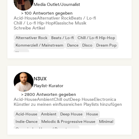
Media Outlet/Journalist
> 100 Antworten gegeben
Acid-House
Alternativer Rock
Beats / Lo-fi
Chill / Lo-fi Hip-Hop
Klassische Musik
Schreibe Artikel
Alternativer Rock
Beats / Lo-fi
Chill / Lo-fi Hip-Hop
Kommerziell / Mainstream
Dance
Disco
Dream Pop
House
N3UX
Playlist-Kurator
> 2800 Antworten gegeben
Acid-House
Ambient
Chill out
Deep House
Electronica
Künstler zu meinen einflussreichen Playlists hinzufügen
Acid-House
Ambient
Deep House
House
Indie-Dance
Melodic & Progressive House
Minimal
Organischer House / Downtempo