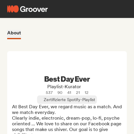
About
Best Day Ever
Playlist-Kurator
537
90
41
21
12
Zertifizierte Spotify-Playlist
At Best Day Ever, we regard music as a match. And 
we match everyday. 

Clearly indie, electronic, dream-pop, lo-fi, psyche 
oriented ... We love to share on our Facebook page 
songs that make us shiver. Our goal is to give 