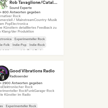
Rob Tavaglione/Catalyst Recording
Sound Experte
> 800 Antworten gegeben
ernativer Rock
merziell / Mainstream
Country-Musik
am Pop
Electronica
e Künstlern detailliertes Feedback zu
 Klang/der Produktion
ctronica
Experimenteller Rock
ie-Folk
Indie-Pop
Indie-Rock
al / Heavy metal
Post-Punk
k & Roll / Klassischer Rock
Good Vibrations Radio
Radiosender
> 2900 Antworten gegeben
es
Elektronischer Rock
erimenteller Rock
Funk
Garage-Rock
le Künstler im Radio
es
Experimenteller Rock