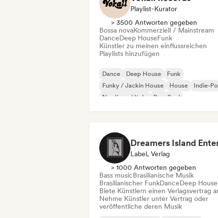
Playlist-Kurator
> 3500 Antworten gegeben
Bossa nova
Kommerziell / Mainstream
Dance
Deep House
Funk
Künstler zu meinen einflussreichen
Playlists hinzufügen
Dance
Deep House
Funk
Funky / Jackin House
House
Indie-P
Nu-disco / Italo
Pop-Soul
Label, Verlag
> 1000 Antworten gegeben
Bass music
Brasilianische Musik
Brasilianischer Funk
Dance
Deep House
Biete Künstlern einen Verlagsvertrag a
Nehme Künstler unter Vertrag oder
veröffentliche deren Musik