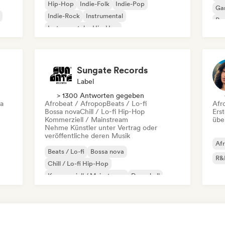
Hip-Hop
Indie-Folk
Indie-Pop
Ga
Indie-Rock
Instrumental
Pro
Instrumentaler Hip-Hop
Roc
Internationaler Rap
Rap auf Englisch
Sungate Records
Label
> 1300 Antworten gegeben
ca
Afrobeat / Afropop
Beats / Lo-fi
Afr
Bossa nova
Chill / Lo-fi Hip-Hop
Erst
Kommerziell / Mainstream
übe
Nehme Künstler unter Vertrag oder
veröffentliche deren Musik
Af
Beats / Lo-fi
Bossa nova
R&
Chill / Lo-fi Hip-Hop
Kommerziell / Mainstream
Dancehall
Dance pop
Hip-Hop
Pop-Soul