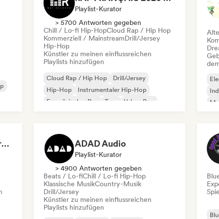
Playlist-Kurator
> 5700 Antworten gegeben
Chill / Lo-fi Hip-Hop
Cloud Rap / Hip Hop
Alt
Kommerziell / Mainstream
Drill/Jersey
Kom
Hip-Hop
Dre
Künstler zu meinen einflussreichen
Geb
Playlists hinzufügen
dem
Cloud Rap / Hip Hop
Drill/Jersey
Ele
op
Hip-Hop
Instrumentaler Hip-Hop
Ind
Französischer Rap
Trap
Urban Pop
Met
Chill / Lo-fi Hip-Hop
Roc
Dreamers Island Entertainment
ADAD Audio
Playlist-Kurator
> 4900 Antworten gegeben
Beats / Lo-fi
Chill / Lo-fi Hip-Hop
Blu
Klassische Musik
Country-Musik
Exp
n
Drill/Jersey
Spie
Künstler zu meinen einflussreichen
Playlists hinzufügen
Blu