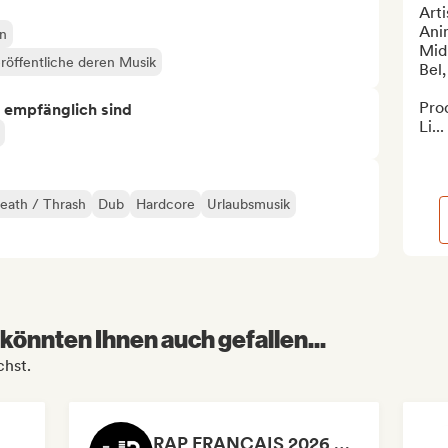
Arti
Anim
an
Midn
röffentliche deren Musik
Bel, 
Pro
s empfänglich sind
Li...
eath / Thrash
Dub
Hardcore
Urlaubsmusik
könnten Ihnen auch gefallen...
chst.
RAP FRANÇAIS 2026 🔥🇫🇷 (Way Records)