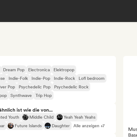
Dream Pop
Electronica
Elektropop
use
Indie-Folk
Indie-Pop
Indie-Rock
Lofi bedroom
iver Pop
Psychedelic Pop
Psychedelic Rock
pop
Synthwave
Trip Hop
nlich ist wie die von...
ted Youth
Middle Child
Yeah Yeah Yeahs
ar
Future Islands
Daughter
Alle anzeigen +7
Mus
Base