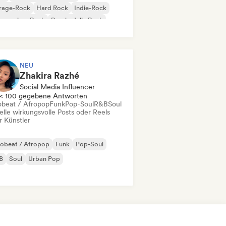
rage-Rock
Hard Rock
Indie-Rock
gressiver Rock
Psychedelic Rock
k & Roll / Klassischer Rock
NEU
Zhakira Razhé
Social Media Influencer
< 100 gegebene Antworten
obeat / Afropop
Funk
Pop-Soul
R&B
Soul
elle wirkungsvolle Posts oder Reels
r Künstler
robeat / Afropop
Funk
Pop-Soul
B
Soul
Urban Pop