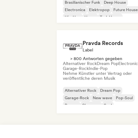
Brasilianischer Funk
Deep House
Electronica
Elektropop
Future House
Hip-Hop
House
Tech House
Pravda Records
Label
> 800 Antworten gegeben
Alternativer Rock
Dream Pop
Electroni
Garage-Rock
Indie-Pop
Nehme Künstler unter Vertrag oder
veröffentliche deren Musik
Alternativer Rock
Dream Pop
Garage-Rock
New wave
Pop-Soul
Reggae
Shoegaze
Soul