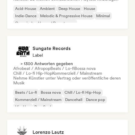
Acid-House
Ambient
Deep House
House
Indie-Dance
Melodic & Progressive House
Minimal
Organischer House / Downtempo
Sungate Records
Label
> 1300 Antworten gegeben
Afrobeat / Afropop
Beats / Lo-fi
Bossa nova
Chill / Lo-fi Hip-Hop
Kommerziell / Mainstream
Nehme Künstler unter Vertrag oder veröffentliche deren
Musik
Beats / Lo-fi
Bossa nova
Chill / Lo-fi Hip-Hop
Kommerziell / Mainstream
Dancehall
Dance pop
Hip-Hop
Pop-Soul
Lorenzo Lautz