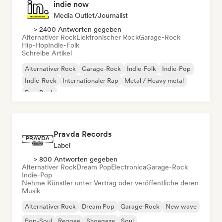
indie now
Media Outlet/Journalist
> 2400 Antworten gegeben
Alternativer Rock
Elektronischer Rock
Garage-Rock
Hip-Hop
Indie-Folk
Schreibe Artikel
Alternativer Rock
Garage-Rock
Indie-Folk
Indie-Pop
Indie-Rock
Internationaler Rap
Metal / Heavy metal
Pop-Rock
Pravda Records
Label
> 800 Antworten gegeben
Alternativer Rock
Dream Pop
Electronica
Garage-Rock
Indie-Pop
Nehme Künstler unter Vertrag oder veröffentliche deren
Musik
Alternativer Rock
Dream Pop
Garage-Rock
New wave
Pop-Soul
Reggae
Shoegaze
Soul