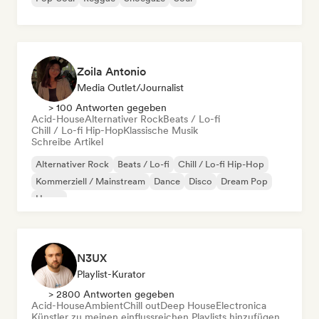
Zoila Antonio
Media Outlet/Journalist
> 100 Antworten gegeben
Acid-House
Alternativer Rock
Beats / Lo-fi
Chill / Lo-fi Hip-Hop
Klassische Musik
Schreibe Artikel
Alternativer Rock
Beats / Lo-fi
Chill / Lo-fi Hip-Hop
Kommerziell / Mainstream
Dance
Disco
Dream Pop
House
N3UX
Playlist-Kurator
> 2800 Antworten gegeben
Acid-House
Ambient
Chill out
Deep House
Electronica
Künstler zu meinen einflussreichen Playlists hinzufügen