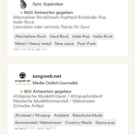
Sync Supervisor
> 1600 Antworten gegeben
Alternativer Rock
Dream Pop
Hard Rock
Indie-Pop
Indie-Rock
Lizenziere oder vertrete Tracks für Sync
Alternativer Rock
Hard Rock
Indie-Pop
Indie-Rock
Metal / Heavy metal
New wave
Post-Punk
Psychedelic Rock
songweb.net
Media Outlet/Journalist
> 900 Antworten gegeben
Afrikanische Musik
Afrobeat / Afropop
Ambient
Klassische Musik
Kommerziell / Mainstream
Schreibe Artikel
Afrobeat / Afropop
Ambient
Klassische Musik
Kommerziell / Mainstream
Country-Musik
Dance pop
Drill/Jersey
Hip-Hop