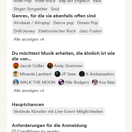
Indie-Pop
Indie-Rock
Rap auf Englisch
R&B
Singer-Songwriter
Soul
Genres, für die sie ebenfalls offen sind
Afrobeat / Afropop
Dance pop
Dream Pop
Drill/Jersey
Elektronischer Rock
Jazz-Fusion
Alle anzeigen +4
Du möchtest Musik erhalten, die ähnlich ist wie
die von...
Jacob Collier
Andy Grammer
Miranda Lambert
JP Saxe
X Ambassadors
WALK THE MOON
Nile Rodgers
Ava Max
Alle anzeigen +3
Hauptchancen
Verbinde Künstler mit Live-Event-Möglichkeiten
Anforderungen für die Anmeldung
☑️ Conditions to apply:
