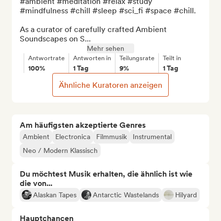
#ambient #meditation #relax #study 
#mindfulness #chill #sleep #sci_fi #space #chill.

As a curator of carefully crafted Ambient 
Soundscapes on S...
Mehr sehen
Antwortrate
Antworten in
Teilungsrate
Teilt in
100%
1 Tag
9%
1 Tag
Ähnliche Kuratoren anzeigen
Am häufigsten akzeptierte Genres
Ambient
Electronica
Filmmusik
Instrumental
Neo / Modern Klassisch
Du möchtest Musik erhalten, die ähnlich ist wie
die von...
Alaskan Tapes
Antarctic Wastelands
Hilyard
Hauptchancen