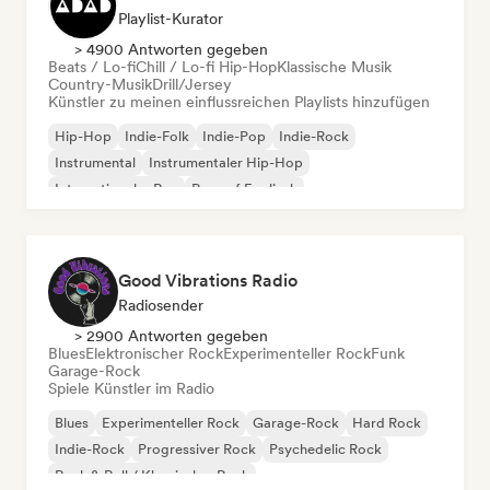
Playlist-Kurator
> 4900 Antworten gegeben
Beats / Lo-fi
Chill / Lo-fi Hip-Hop
Klassische Musik
Country-Musik
Drill/Jersey
Künstler zu meinen einflussreichen Playlists hinzufügen
Hip-Hop
Indie-Folk
Indie-Pop
Indie-Rock
Instrumental
Instrumentaler Hip-Hop
Internationaler Rap
Rap auf Englisch
Good Vibrations Radio
Radiosender
> 2900 Antworten gegeben
Blues
Elektronischer Rock
Experimenteller Rock
Funk
Garage-Rock
Spiele Künstler im Radio
Blues
Experimenteller Rock
Garage-Rock
Hard Rock
Indie-Rock
Progressiver Rock
Psychedelic Rock
Rock & Roll / Klassischer Rock