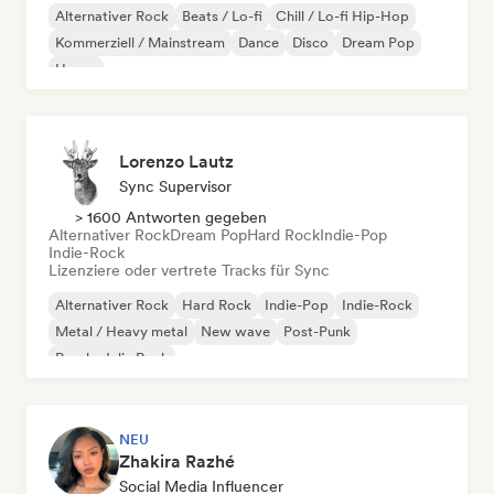
Alternativer Rock
Beats / Lo-fi
Chill / Lo-fi Hip-Hop
Kommerziell / Mainstream
Dance
Disco
Dream Pop
House
Lorenzo Lautz
Sync Supervisor
> 1600 Antworten gegeben
Alternativer Rock
Dream Pop
Hard Rock
Indie-Pop
Indie-Rock
Lizenziere oder vertrete Tracks für Sync
Alternativer Rock
Hard Rock
Indie-Pop
Indie-Rock
Metal / Heavy metal
New wave
Post-Punk
Psychedelic Rock
NEU
Zhakira Razhé
Social Media Influencer