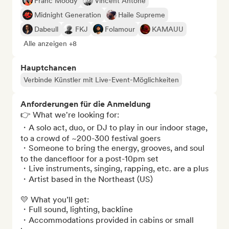
Franc Moody
Vincent Antone
Midnight Generation
Haile Supreme
Dabeull
FKJ
Folamour
KAMAUU
Alle anzeigen +8
Hauptchancen
Verbinde Künstler mit Live-Event-Möglichkeiten
Anforderungen für die Anmeldung
👉 What we're looking for:

・A solo act, duo, or DJ to play in our indoor stage, 
to a crowd of ~200-300 festival goers

・Someone to bring the energy, grooves, and soul 
to the dancefloor for a post-10pm set

・Live instruments, singing, rapping, etc. are a plus

・Artist based in the Northeast (US)

💛 What you’ll get:

・⁠Full sound, lighting, backline

・Accommodations provided in cabins or small 