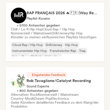
RAP FRANÇAIS 2026 🔥🇫🇷 (Way Records)
Playlist-Kurator
> 5700 Antworten gegeben
Chill / Lo-fi Hip-Hop
Cloud Rap / Hip Hop
Kommerziell / Mainstream
Drill/Jersey
Hip-Hop
Künstler zu meinen einflussreichen Playlists hinzufügen
Cloud Rap / Hip Hop
Drill/Jersey
Hip-Hop
Instrumentaler Hip-Hop
Französischer Rap
Trap
Urban Pop
Chill / Lo-fi Hip-Hop
Eingehendes Feedback
Rob Tavaglione/Catalyst Recording
Sound Experte
> 800 Antworten gegeben
Alternativer Rock
Kommerziell / Mainstream
Country-Musik
Dream Pop
Electronica
Gebe Künstlern detailliertes Feedback zu dem Klang/der
Produktion