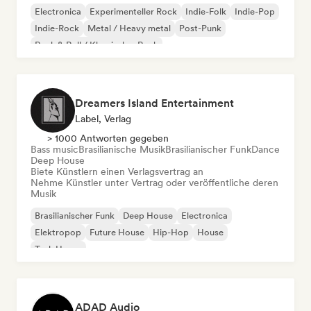
Electronica
Experimenteller Rock
Indie-Folk
Indie-Pop
Indie-Rock
Metal / Heavy metal
Post-Punk
Rock & Roll / Klassischer Rock
Dreamers Island Entertainment
Label, Verlag
> 1000 Antworten gegeben
Bass music
Brasilianische Musik
Brasilianischer Funk
Dance
Deep House
Biete Künstlern einen Verlagsvertrag an
Nehme Künstler unter Vertrag oder veröffentliche deren
Musik
Brasilianischer Funk
Deep House
Electronica
Elektropop
Future House
Hip-Hop
House
Tech House
ADAD Audio