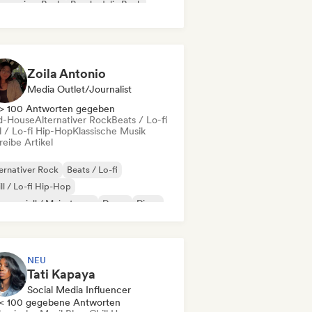
gressiver Rock
Psychedelic Rock
k & Roll / Klassischer Rock
Zoila Antonio
Media Outlet/Journalist
> 100 Antworten gegeben
d-House
Alternativer Rock
Beats / Lo-fi
l / Lo-fi Hip-Hop
Klassische Musik
eibe Artikel
ernativer Rock
Beats / Lo-fi
ll / Lo-fi Hip-Hop
merziell / Mainstream
Dance
Disco
eam Pop
House
NEU
Tati Kapaya
Social Media Influencer
< 100 gegebene Antworten