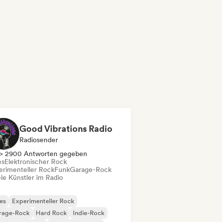
Good Vibrations Radio
Radiosender
> 2900 Antworten gegeben
es
Elektronischer Rock
erimenteller Rock
Funk
Garage-Rock
le Künstler im Radio
es
Experimenteller Rock
rage-Rock
Hard Rock
Indie-Rock