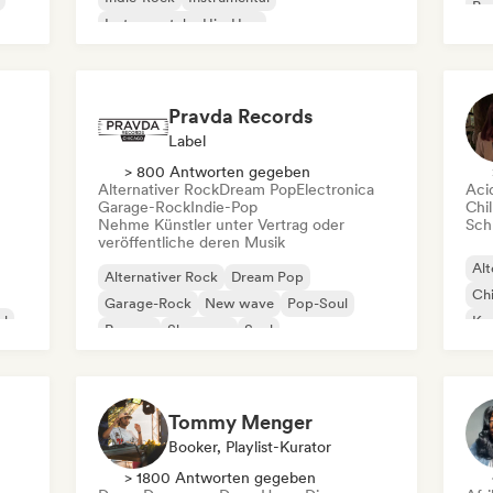
Pro
Instrumentaler Hip-Hop
Roc
Internationaler Rap
Rap auf Englisch
Pravda Records
Label
> 800 Antworten gegeben
Alternativer Rock
Dream Pop
Electronica
Aci
Garage-Rock
Indie-Pop
Chil
Nehme Künstler unter Vertrag oder
Schr
veröffentliche deren Musik
Alt
Alternativer Rock
Dream Pop
Chi
Garage-Rock
New wave
Pop-Soul
al
Kom
Reggae
Shoegaze
Soul
Dr
Tommy Menger
Booker, Playlist-Kurator
> 1800 Antworten gegeben