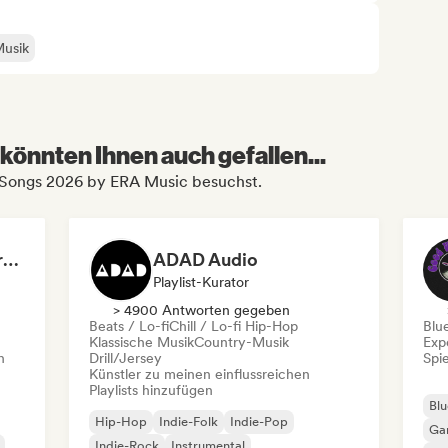
Musik
könnten Ihnen auch gefallen...
 Songs 2026 by ERA Music besuchst.
Dreamers Island Entertainment
ADAD Audio
Playlist-Kurator
> 4900 Antworten gegeben
Beats / Lo-fi
Chill / Lo-fi Hip-Hop
Blu
Klassische Musik
Country-Musik
Exp
n
Drill/Jersey
Spie
Künstler zu meinen einflussreichen
Playlists hinzufügen
Blu
Hip-Hop
Indie-Folk
Indie-Pop
Ga
Indie-Rock
Instrumental