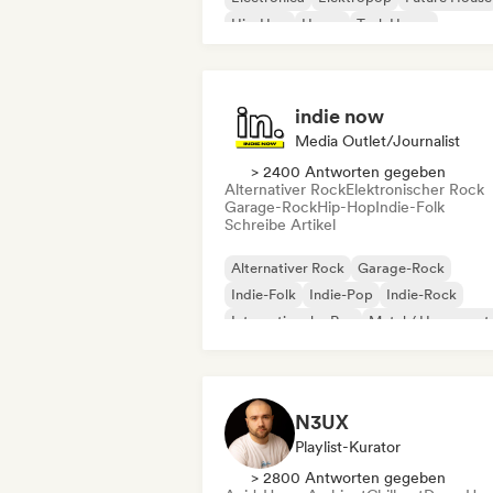
Hip-Hop
House
Tech House
indie now
Media Outlet/Journalist
> 2400 Antworten gegeben
Alternativer Rock
Elektronischer Rock
Garage-Rock
Hip-Hop
Indie-Folk
Schreibe Artikel
Alternativer Rock
Garage-Rock
Indie-Folk
Indie-Pop
Indie-Rock
Internationaler Rap
Metal / Heavy met
Pop-Rock
N3UX
Playlist-Kurator
> 2800 Antworten gegeben