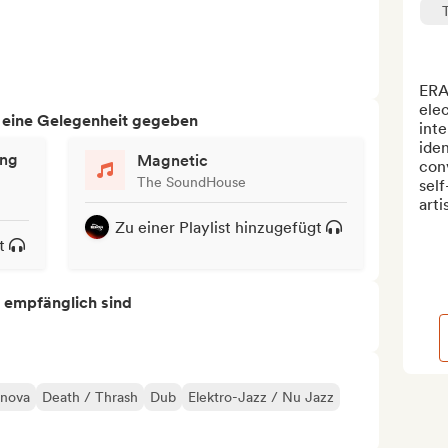
ERA
elec
h eine Gelegenheit gegeben
int
iden
ing
Magnetic
conv
The SoundHouse
sel
arti
Zu einer Playlist hinzugefügt
t
s empfänglich sind
 nova
Death / Thrash
Dub
Elektro-Jazz / Nu Jazz