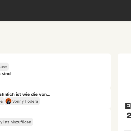
use
n sind
nlich ist wie die von...
pa
Sonny Fodera
E
2
ylists hinzufügen