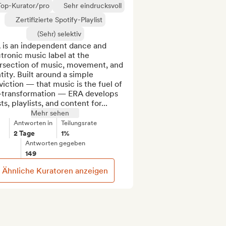
Top-Kurator/pro
Sehr eindrucksvoll
Zertifizierte Spotify-Playlist
(Sehr) selektiv
 is an independent dance and 
tronic music label at the 
ersection of music, movement, and 
tity. Built around a simple 
iction — that music is the fuel of 
f-transformation — ERA develops 
sts, playlists, and content for...
Mehr sehen
Antworten in
Teilungsrate
2 Tage
1%
Antworten gegeben
149
Ähnliche Kuratoren anzeigen