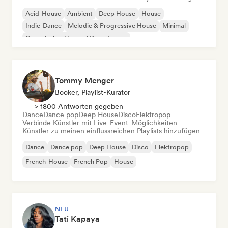
Acid-House
Ambient
Deep House
House
Indie-Dance
Melodic & Progressive House
Minimal
Organischer House / Downtempo
Tommy Menger
Booker, Playlist-Kurator
> 1800 Antworten gegeben
Dance
Dance pop
Deep House
Disco
Elektropop
Verbinde Künstler mit Live-Event-Möglichkeiten
Künstler zu meinen einflussreichen Playlists hinzufügen
Dance
Dance pop
Deep House
Disco
Elektropop
French-House
French Pop
House
NEU
Tati Kapaya