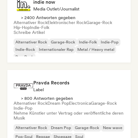
indie now
Media Outlet/Journalist
> 2400 Antworten gegeben
Alternativer Rock
Elektronischer Rock
Garage-Rock
Hip-Hop
Indie-Folk
Schreibe Artikel
Alternativer Rock
Garage-Rock
Indie-Folk
Indie-Pop
Indie-Rock
Internationaler Rap
Metal / Heavy metal
Pop-Rock
Pravda Records
Label
> 800 Antworten gegeben
Alternativer Rock
Dream Pop
Electronica
Garage-Rock
Indie-Pop
Nehme Künstler unter Vertrag oder veröffentliche deren
Musik
Alternativer Rock
Dream Pop
Garage-Rock
New wave
Pop-Soul
Reggae
Shoegaze
Soul