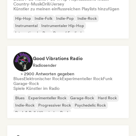
Country-Musik
Drill/Jersey
Künstler zu meinen einflussreichen Playlists hinzufügen
Hip-Hop
Indie-Folk
Indie-Pop
Indie-Rock
Instrumental
Instrumentaler Hip-Hop
Internationaler Rap
Rap auf Englisch
Good Vibrations Radio
Radiosender
> 2900 Antworten gegeben
Blues
Elektronischer Rock
Experimenteller Rock
Funk
Garage-Rock
Spiele Künstler im Radio
Blues
Experimenteller Rock
Garage-Rock
Hard Rock
Indie-Rock
Progressiver Rock
Psychedelic Rock
Rock & Roll / Klassischer Rock