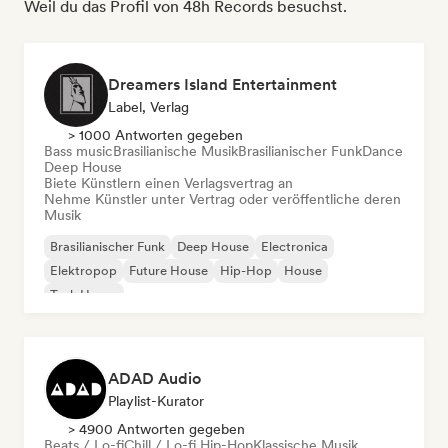
Weil du das Profil von 48h Records besuchst.
Dreamers Island Entertainment
Label, Verlag
> 1000 Antworten gegeben
Bass music
Brasilianische Musik
Brasilianischer Funk
Dance
Deep House
Biete Künstlern einen Verlagsvertrag an
Nehme Künstler unter Vertrag oder veröffentliche deren
Musik
Brasilianischer Funk
Deep House
Electronica
Elektropop
Future House
Hip-Hop
House
Tech House
ADAD Audio
Playlist-Kurator
> 4900 Antworten gegeben
Beats / Lo-fi
Chill / Lo-fi Hip-Hop
Klassische Musik