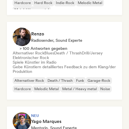
Hardcore
Hard Rock
Indie-Rock
Melodic Metal
Metal / Heavy metal
Renzo
Radiosender, Sound Experte
> 100 Antworten gegeben
Alternativer Rock
Blues
Death / Thrash
Drill/Jersey
Elektronischer Rock
Spiele Künstler im Radio
Gebe Künstlern detailliertes Feedback zu dem Klang/der
Produktion
Alternativer Rock
Death / Thrash
Funk
Garage-Rock
Hardcore
Melodic Metal
Metal / Heavy metal
Noise
NEU
Yago Marques
Mentorin, Sound Experte