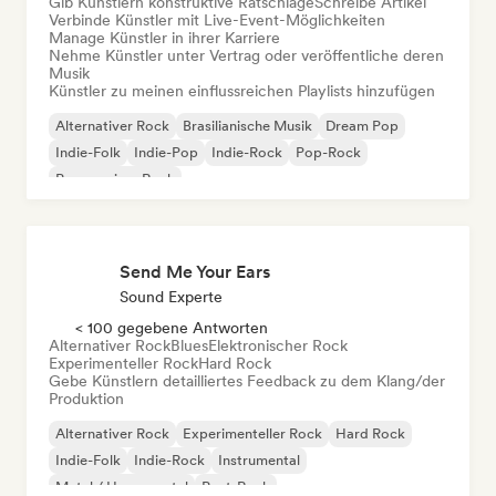
Gib Künstlern konstruktive Ratschläge
Schreibe Artikel
Verbinde Künstler mit Live-Event-Möglichkeiten
Manage Künstler in ihrer Karriere
Nehme Künstler unter Vertrag oder veröffentliche deren
Musik
Künstler zu meinen einflussreichen Playlists hinzufügen
Alternativer Rock
Brasilianische Musik
Dream Pop
Indie-Folk
Indie-Pop
Indie-Rock
Pop-Rock
Progressiver Rock
Send Me Your Ears
Sound Experte
< 100 gegebene Antworten
Alternativer Rock
Blues
Elektronischer Rock
Experimenteller Rock
Hard Rock
Gebe Künstlern detailliertes Feedback zu dem Klang/der
Produktion
Alternativer Rock
Experimenteller Rock
Hard Rock
Indie-Folk
Indie-Rock
Instrumental
Metal / Heavy metal
Post-Rock