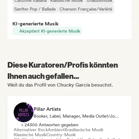
Canzone Italiana
Klassische Musik
Urlaubsmusik
Sanfter Pop / Ballade
Chanson Française/Variété
KI-generierte Musik
Akzeptiert KI-generierte Musik
Diese Kuratoren/Profis könnten
Ihnen auch gefallen...
Weil du das Profil von Chucky García besuchst.
Pillar Artists
Booker, Label, Manager, Media Outlet/Journalist, Mentorin, Playlist-Kurator
> 24300 Antworten gegeben
Alternativer Rock
Ambient
Brasilianische Musik
Klassische Musik
Country-Musik