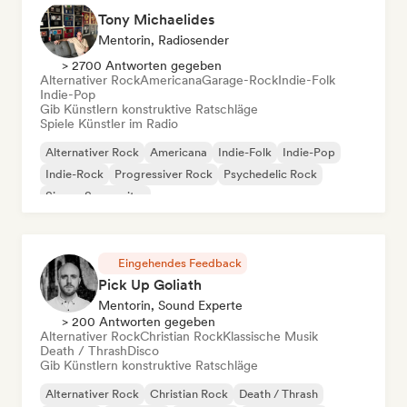
Tony Michaelides
Mentorin, Radiosender
> 2700 Antworten gegeben
Alternativer Rock
Americana
Garage-Rock
Indie-Folk
Indie-Pop
Gib Künstlern konstruktive Ratschläge
Spiele Künstler im Radio
Alternativer Rock
Americana
Indie-Folk
Indie-Pop
Indie-Rock
Progressiver Rock
Psychedelic Rock
Singer-Songwriter
Eingehendes Feedback
Pick Up Goliath
Mentorin, Sound Experte
> 200 Antworten gegeben
Alternativer Rock
Christian Rock
Klassische Musik
Death / Thrash
Disco
Gib Künstlern konstruktive Ratschläge
Alternativer Rock
Christian Rock
Death / Thrash