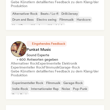
Gebe Künstlern detailliertes Feedback zu dem Klang/der
Produktion
Alternativer Rock
Beats / Lo-fi
Drill/Jersey
Drum and Bass
Electro swing
Filmmusik
Hardcore
Hard Dance / Hardcore / Hardstyle
Eingehendes Feedback
Punkat Music
Sound Experte
> 600 Antworten gegeben
Alternativer Rock
Experimentelle Elektronik
Experimenteller Rock
Filmmusik
Garage-Rock
Gebe Künstlern detailliertes Feedback zu dem Klang/der
Produktion
Experimenteller Rock
Filmmusik
Garage-Rock
Indie-Rock
Internationaler Rap
Noise
Pop-Punk
Post-Punk