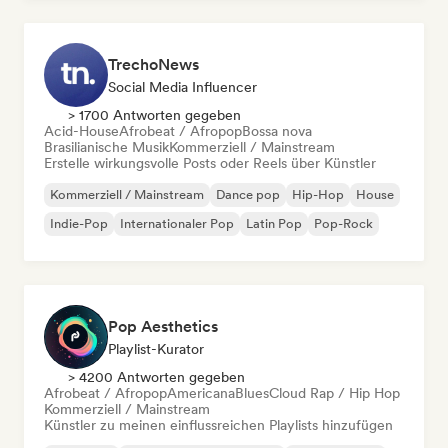
TrechoNews
Social Media Influencer
> 1700 Antworten gegeben
Acid-House
Afrobeat / Afropop
Bossa nova
Brasilianische Musik
Kommerziell / Mainstream
Erstelle wirkungsvolle Posts oder Reels über Künstler
Kommerziell / Mainstream
Dance pop
Hip-Hop
House
Indie-Pop
Internationaler Pop
Latin Pop
Pop-Rock
Pop Aesthetics
Playlist-Kurator
> 4200 Antworten gegeben
Afrobeat / Afropop
Americana
Blues
Cloud Rap / Hip Hop
Kommerziell / Mainstream
Künstler zu meinen einflussreichen Playlists hinzufügen