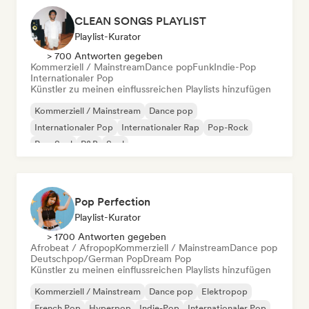
CLEAN SONGS PLAYLIST
Playlist-Kurator
> 700 Antworten gegeben
Kommerziell / Mainstream
Dance pop
Funk
Indie-Pop
Internationaler Pop
Künstler zu meinen einflussreichen Playlists hinzufügen
Kommerziell / Mainstream
Dance pop
Internationaler Pop
Internationaler Rap
Pop-Rock
Pop-Soul
R&B
Soul
Pop Perfection
Playlist-Kurator
> 1700 Antworten gegeben
Afrobeat / Afropop
Kommerziell / Mainstream
Dance pop
Deutschpop/German Pop
Dream Pop
Künstler zu meinen einflussreichen Playlists hinzufügen
Kommerziell / Mainstream
Dance pop
Elektropop
French Pop
Hyperpop
Indie-Pop
Internationaler Pop