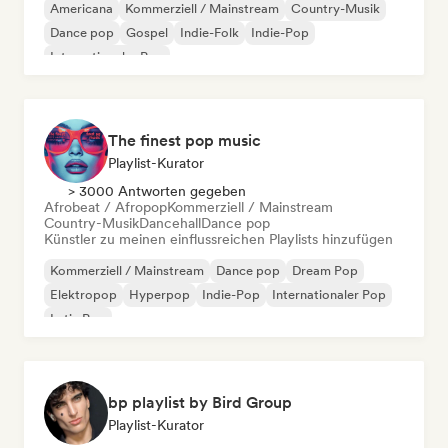
Americana
Kommerziell / Mainstream
Country-Musik
Dance pop
Gospel
Indie-Folk
Indie-Pop
Internationaler Pop
The finest pop music
Playlist-Kurator
> 3000 Antworten gegeben
Afrobeat / Afropop
Kommerziell / Mainstream
Country-Musik
Dancehall
Dance pop
Künstler zu meinen einflussreichen Playlists hinzufügen
Kommerziell / Mainstream
Dance pop
Dream Pop
Elektropop
Hyperpop
Indie-Pop
Internationaler Pop
Latin Pop
bp playlist by Bird Group
Playlist-Kurator