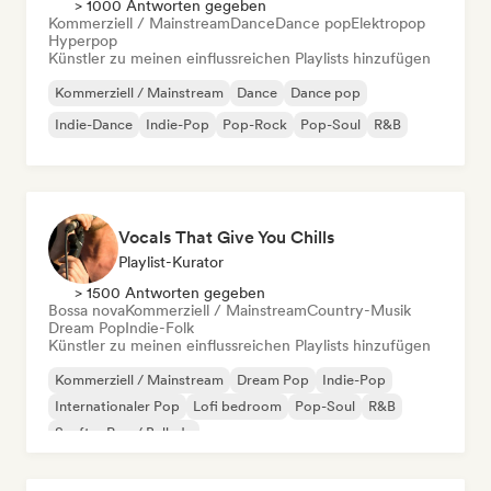
> 1000 Antworten gegeben
Kommerziell / Mainstream
Dance
Dance pop
Elektropop
Hyperpop
Künstler zu meinen einflussreichen Playlists hinzufügen
Kommerziell / Mainstream
Dance
Dance pop
Indie-Dance
Indie-Pop
Pop-Rock
Pop-Soul
R&B
Vocals That Give You Chills
Playlist-Kurator
> 1500 Antworten gegeben
Bossa nova
Kommerziell / Mainstream
Country-Musik
Dream Pop
Indie-Folk
Künstler zu meinen einflussreichen Playlists hinzufügen
Kommerziell / Mainstream
Dream Pop
Indie-Pop
Internationaler Pop
Lofi bedroom
Pop-Soul
R&B
Sanfter Pop / Ballade