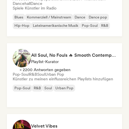
Dancehall
Dance
Spiele Künstler im Radio
Blues
Kommerziell / Mainstream
Dance
Dance pop
Hip-Hop
Lateinamerikanische Musik
Pop-Soul
R&B
All Soul, No Fouls 🔥 Smooth Contemporary R&B & Neo Soul
Playlist-Kurator
> 2200 Antworten gegeben
Pop-Soul
R&B
Soul
Urban Pop
Künstler zu meinen einflussreichen Playlists hinzufügen
Pop-Soul
R&B
Soul
Urban Pop
Velvet Vibes