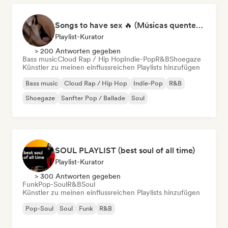
Songs to have sex 🔥 (Músicas quentes para momentos íntimos)
Playlist-Kurator
> 200 Antworten gegeben
Bass music
Cloud Rap / Hip Hop
Indie-Pop
R&B
Shoegaze
Künstler zu meinen einflussreichen Playlists hinzufügen
Bass music
Cloud Rap / Hip Hop
Indie-Pop
R&B
Shoegaze
Sanfter Pop / Ballade
Soul
SOUL PLAYLIST (best soul of all time)
Playlist-Kurator
> 300 Antworten gegeben
Funk
Pop-Soul
R&B
Soul
Künstler zu meinen einflussreichen Playlists hinzufügen
Pop-Soul
Soul
Funk
R&B