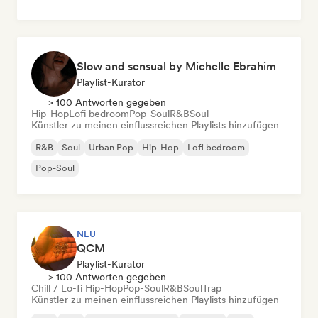
Slow and sensual by Michelle Ebrahim
Playlist-Kurator
> 100 Antworten gegeben
Hip-Hop
Lofi bedroom
Pop-Soul
R&B
Soul
Künstler zu meinen einflussreichen Playlists hinzufügen
R&B
Soul
Urban Pop
Hip-Hop
Lofi bedroom
Pop-Soul
NEU
QCM
Playlist-Kurator
> 100 Antworten gegeben
Chill / Lo-fi Hip-Hop
Pop-Soul
R&B
Soul
Trap
Künstler zu meinen einflussreichen Playlists hinzufügen