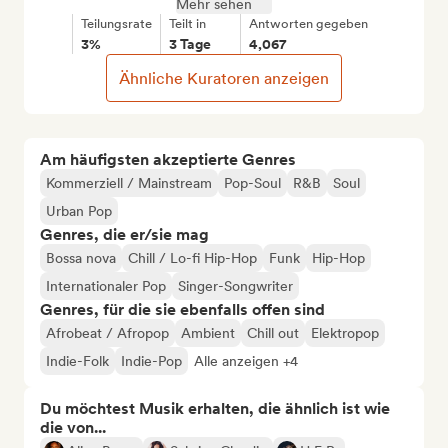
Mehr sehen
Teilungsrate
Teilt in
Antworten gegeben
3%
3 Tage
4,067
Ähnliche Kuratoren anzeigen
Am häufigsten akzeptierte Genres
Kommerziell / Mainstream
Pop-Soul
R&B
Soul
Urban Pop
Genres, die er/sie mag
Bossa nova
Chill / Lo-fi Hip-Hop
Funk
Hip-Hop
Internationaler Pop
Singer-Songwriter
Genres, für die sie ebenfalls offen sind
Afrobeat / Afropop
Ambient
Chill out
Elektropop
Indie-Folk
Indie-Pop
Alle anzeigen +4
Du möchtest Musik erhalten, die ähnlich ist wie
die von...