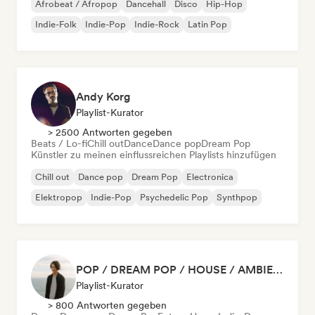
Afrobeat / Afropop
Dancehall
Disco
Hip-Hop
Indie-Folk
Indie-Pop
Indie-Rock
Latin Pop
Andy Korg
Playlist-Kurator
> 2500 Antworten gegeben
Beats / Lo-fi
Chill out
Dance
Dance pop
Dream Pop
Künstler zu meinen einflussreichen Playlists hinzufügen
Chill out
Dance pop
Dream Pop
Electronica
Elektropop
Indie-Pop
Psychedelic Pop
Synthpop
POP / DREAM POP / HOUSE / AMBIENT
Playlist-Kurator
> 800 Antworten gegeben