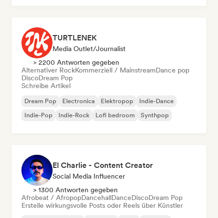
TURTLENEK
Media Outlet/Journalist
> 2200 Antworten gegeben
Alternativer Rock
Kommerziell / Mainstream
Dance pop
Disco
Dream Pop
Schreibe Artikel
Dream Pop
Electronica
Elektropop
Indie-Dance
Indie-Pop
Indie-Rock
Lofi bedroom
Synthpop
El Charlie - Content Creator
Social Media Influencer
> 1300 Antworten gegeben
Afrobeat / Afropop
Dancehall
Dance
Disco
Dream Pop
Erstelle wirkungsvolle Posts oder Reels über Künstler