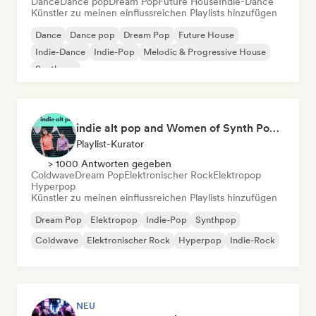
Dance
Dance pop
Dream Pop
Future House
Indie-Dance
Künstler zu meinen einflussreichen Playlists hinzufügen
Dance
Dance pop
Dream Pop
Future House
Indie-Dance
Indie-Pop
Melodic & Progressive House
Synthpop
indie alt pop and Women of Synth Pop (CATBEAR)
Playlist-Kurator
> 1000 Antworten gegeben
Coldwave
Dream Pop
Elektronischer Rock
Elektropop
Hyperpop
Künstler zu meinen einflussreichen Playlists hinzufügen
Dream Pop
Elektropop
Indie-Pop
Synthpop
Coldwave
Elektronischer Rock
Hyperpop
Indie-Rock
NEU