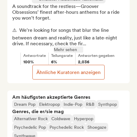
A soundtrack for the restless—Groover 
Obsessions’ finest after-hours anthems for a ride 
you won’t forget.

⚠️  We're looking for songs that blur the line 
between dream and reality, just like a late-night 
drive. If necessary, check the fir...
Mehr sehen
Antwortrate
Teilungsrate
Antworten gegeben
100%
6%
2,036
Ähnliche Kuratoren anzeigen
Am häufigsten akzeptierte Genres
Dream Pop
Elektropop
Indie-Pop
R&B
Synthpop
Genres, die er/sie mag
Alternativer Rock
Coldwave
Hyperpop
Psychedelic Pop
Psychedelic Rock
Shoegaze
Synthwave