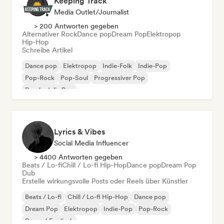
Keeping Track
Media Outlet/Journalist
> 200 Antworten gegeben
Alternativer Rock
Dance pop
Dream Pop
Elektropop
Hip-Hop
Schreibe Artikel
Dance pop
Elektropop
Indie-Folk
Indie-Pop
Pop-Rock
Pop-Soul
Progressiver Pop
Psychedelic Pop
Lyrics & Vibes
Social Media Influencer
> 4400 Antworten gegeben
Beats / Lo-fi
Chill / Lo-fi Hip-Hop
Dance pop
Dream Pop
Dub
Erstelle wirkungsvolle Posts oder Reels über Künstler
Beats / Lo-fi
Chill / Lo-fi Hip-Hop
Dance pop
Dream Pop
Elektropop
Indie-Pop
Pop-Rock
Rap auf Englisch