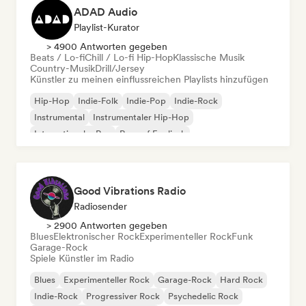
ADAD Audio
Playlist-Kurator
> 4900 Antworten gegeben
Beats / Lo-fi
Chill / Lo-fi Hip-Hop
Klassische Musik
Country-Musik
Drill/Jersey
Künstler zu meinen einflussreichen Playlists hinzufügen
Hip-Hop
Indie-Folk
Indie-Pop
Indie-Rock
Instrumental
Instrumentaler Hip-Hop
Internationaler Rap
Rap auf Englisch
Good Vibrations Radio
Radiosender
> 2900 Antworten gegeben
Blues
Elektronischer Rock
Experimenteller Rock
Funk
Garage-Rock
Spiele Künstler im Radio
Blues
Experimenteller Rock
Garage-Rock
Hard Rock
Indie-Rock
Progressiver Rock
Psychedelic Rock