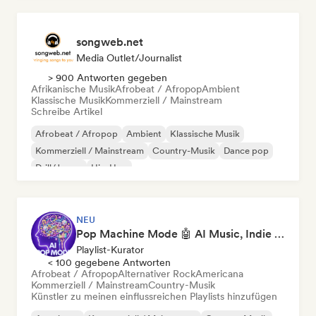
songweb.net
Media Outlet/Journalist
> 900 Antworten gegeben
Afrikanische Musik
Afrobeat / Afropop
Ambient
Klassische Musik
Kommerziell / Mainstream
Schreibe Artikel
Afrobeat / Afropop
Ambient
Klassische Musik
Kommerziell / Mainstream
Country-Musik
Dance pop
Drill/Jersey
Hip-Hop
NEU
Pop Machine Mode 🤖 AI Music, Indie Pop & Dream Pop
Playlist-Kurator
< 100 gegebene Antworten
Afrobeat / Afropop
Alternativer Rock
Americana
Kommerziell / Mainstream
Country-Musik
Künstler zu meinen einflussreichen Playlists hinzufügen