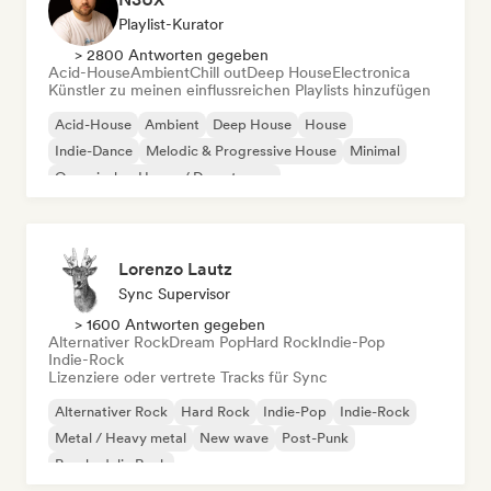
Playlist-Kurator
> 2800 Antworten gegeben
Acid-House
Ambient
Chill out
Deep House
Electronica
Künstler zu meinen einflussreichen Playlists hinzufügen
Acid-House
Ambient
Deep House
House
Indie-Dance
Melodic & Progressive House
Minimal
Organischer House / Downtempo
Lorenzo Lautz
Sync Supervisor
> 1600 Antworten gegeben
Alternativer Rock
Dream Pop
Hard Rock
Indie-Pop
Indie-Rock
Lizenziere oder vertrete Tracks für Sync
Alternativer Rock
Hard Rock
Indie-Pop
Indie-Rock
Metal / Heavy metal
New wave
Post-Punk
Psychedelic Rock