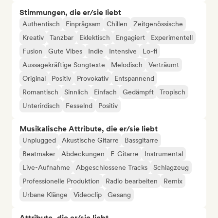
Stimmungen, die er/sie liebt
Authentisch
Einprägsam
Chillen
Zeitgenössische
Kreativ
Tanzbar
Eklektisch
Engagiert
Experimentell
Fusion
Gute Vibes
Indie
Intensive
Lo-fi
Aussagekräftige Songtexte
Melodisch
Verträumt
Original
Positiv
Provokativ
Entspannend
Romantisch
Sinnlich
Einfach
Gedämpft
Tropisch
Unterirdisch
Fesselnd
Positiv
Musikalische Attribute, die er/sie liebt
Unplugged
Akustische Gitarre
Bassgitarre
Beatmaker
Abdeckungen
E-Gitarre
Instrumental
Live-Aufnahme
Abgeschlossene Tracks
Schlagzeug
Professionelle Produktion
Radio bearbeiten
Remix
Urbane Klänge
Videoclip
Gesang
Attribute, die er/sie liebt