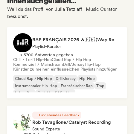
Ihnen auch gefallen...
Weil du das Profil von Julia Tetzlaff | Music Curator
besuchst.
RAP FRANÇAIS 2026 🔥🇫🇷 (Way Records)
Playlist-Kurator
> 5700 Antworten gegeben
Chill / Lo-fi Hip-Hop
Cloud Rap / Hip Hop
Kommerziell / Mainstream
Drill/Jersey
Hip-Hop
Künstler zu meinen einflussreichen Playlists hinzufügen
Cloud Rap / Hip Hop
Drill/Jersey
Hip-Hop
Instrumentaler Hip-Hop
Französischer Rap
Trap
Urban Pop
Chill / Lo-fi Hip-Hop
Eingehendes Feedback
Rob Tavaglione/Catalyst Recording
Sound Experte