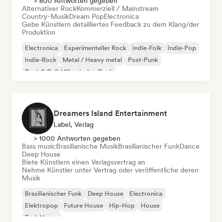
> 800 Antworten gegeben
Alternativer Rock
Kommerziell / Mainstream
Country-Musik
Dream Pop
Electronica
Gebe Künstlern detailliertes Feedback zu dem Klang/der
Produktion
Electronica
Experimenteller Rock
Indie-Folk
Indie-Pop
Indie-Rock
Metal / Heavy metal
Post-Punk
Rock & Roll / Klassischer Rock
Dreamers Island Entertainment
Label, Verlag
> 1000 Antworten gegeben
Bass music
Brasilianische Musik
Brasilianischer Funk
Dance
Deep House
Biete Künstlern einen Verlagsvertrag an
Nehme Künstler unter Vertrag oder veröffentliche deren
Musik
Brasilianischer Funk
Deep House
Electronica
Elektropop
Future House
Hip-Hop
House
Tech House