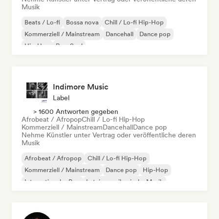
Musik
Beats / Lo-fi
Bossa nova
Chill / Lo-fi Hip-Hop
Kommerziell / Mainstream
Dancehall
Dance pop
Hip-Hop
Pop-Soul
Indimore Music
Label
> 1600 Antworten gegeben
Afrobeat / Afropop
Chill / Lo-fi Hip-Hop
Kommerziell / Mainstream
Dancehall
Dance pop
Nehme Künstler unter Vertrag oder veröffentliche deren
Musik
Afrobeat / Afropop
Chill / Lo-fi Hip-Hop
Kommerziell / Mainstream
Dance pop
Hip-Hop
Internationaler Pop
Lateinamerikanische Musik
Moderner Jazz