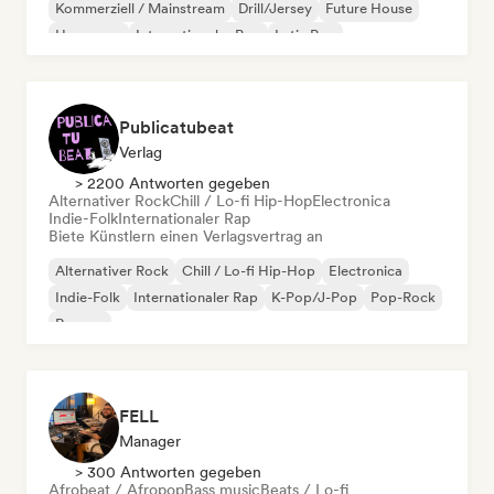
Kommerziell / Mainstream
Drill/Jersey
Future House
Hyperpop
Internationaler Pop
Latin Pop
Publicatubeat
Verlag
> 2200 Antworten gegeben
Alternativer Rock
Chill / Lo-fi Hip-Hop
Electronica
Indie-Folk
Internationaler Rap
Biete Künstlern einen Verlagsvertrag an
Alternativer Rock
Chill / Lo-fi Hip-Hop
Electronica
Indie-Folk
Internationaler Rap
K-Pop/J-Pop
Pop-Rock
Reggae
FELL
Manager
> 300 Antworten gegeben
Afrobeat / Afropop
Bass music
Beats / Lo-fi