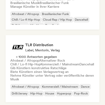
Brasilianische Musik
Brasilianischer Funk
Manage Künstler in ihrer Karriere
Afrobeat / Afropop
Brasilianischer Funk
Chill / Lo-fi Hip-Hop
Cloud Rap / Hip Hop
Dancehall
Drill/Jersey
Hip-Hop
Pop-Soul
TLR Distribution
Label, Mentorin, Verlag
> 1000 Antworten gegeben
Afrobeat / Afropop
Alternativer Rock
Chill / Lo-fi Hip-Hop
Kommerziell / Mainstream
Dancehall
Gib Künstlern konstruktive Ratschläge
Biete Künstlern einen Verlagsvertrag an
Nehme Künstler unter Vertrag oder veröffentliche deren
Musik
Afrobeat / Afropop
Kommerziell / Mainstream
Dance
Drill/Jersey
Hip-Hop
House
Hyperpop
Pop-Rock