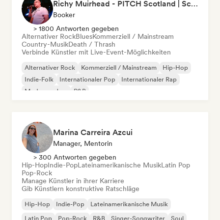
Richy Muirhead - PITCH Scotland | Scottish Alternative Music Awards (SAMA)
Booker
> 1800 Antworten gegeben
Alternativer Rock
Blues
Kommerziell / Mainstream
Country-Musik
Death / Thrash
Verbinde Künstler mit Live-Event-Möglichkeiten
Alternativer Rock
Kommerziell / Mainstream
Hip-Hop
Indie-Folk
Internationaler Pop
Internationaler Rap
Moderner Jazz
R&B
Marina Carreira Azcui
Manager, Mentorin
> 300 Antworten gegeben
Hip-Hop
Indie-Pop
Lateinamerikanische Musik
Latin Pop
Pop-Rock
Manage Künstler in ihrer Karriere
Gib Künstlern konstruktive Ratschläge
Hip-Hop
Indie-Pop
Lateinamerikanische Musik
Latin Pop
Pop-Rock
R&B
Singer-Songwriter
Soul