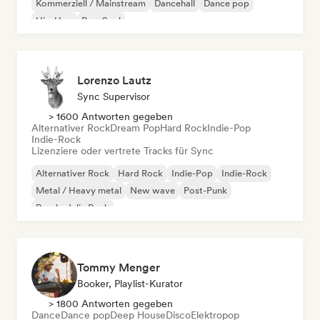
Kommerziell / Mainstream
Dancehall
Dance pop
Hip-Hop
Pop-Soul
Lorenzo Lautz
Sync Supervisor
> 1600 Antworten gegeben
Alternativer Rock
Dream Pop
Hard Rock
Indie-Pop
Indie-Rock
Lizenziere oder vertrete Tracks für Sync
Alternativer Rock
Hard Rock
Indie-Pop
Indie-Rock
Metal / Heavy metal
New wave
Post-Punk
Psychedelic Rock
Tommy Menger
Booker, Playlist-Kurator
> 1800 Antworten gegeben
Dance
Dance pop
Deep House
Disco
Elektropop