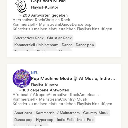
Capricorn Music
Playlist-Kurator
> 200 Antworten gegeben
Alternativer Rock
Christian Rock
Kommerziell / Mainstream
Dance
Dance pop
Künstler zu meinen einflussreichen Playlists hinzufügen
Alternativer Rock
Christian Rock
Kommerziell / Mainstream
Dance
Dance pop
Dream Pop
Elektropop
House
NEU
Pop Machine Mode 🤖 AI Music, Indie Pop & Dream Pop
Playlist-Kurator
< 100 gegebene Antworten
Afrobeat / Afropop
Alternativer Rock
Americana
Kommerziell / Mainstream
Country-Musik
Künstler zu meinen einflussreichen Playlists hinzufügen
Americana
Kommerziell / Mainstream
Country-Musik
Dance pop
Hyperpop
Indie-Folk
Indie-Pop
Internationaler Pop