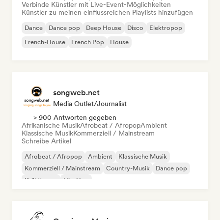
Verbinde Künstler mit Live-Event-Möglichkeiten
Künstler zu meinen einflussreichen Playlists hinzufügen
Dance
Dance pop
Deep House
Disco
Elektropop
French-House
French Pop
House
songweb.net
Media Outlet/Journalist
> 900 Antworten gegeben
Afrikanische Musik
Afrobeat / Afropop
Ambient
Klassische Musik
Kommerziell / Mainstream
Schreibe Artikel
Afrobeat / Afropop
Ambient
Klassische Musik
Kommerziell / Mainstream
Country-Musik
Dance pop
Drill/Jersey
Hip-Hop