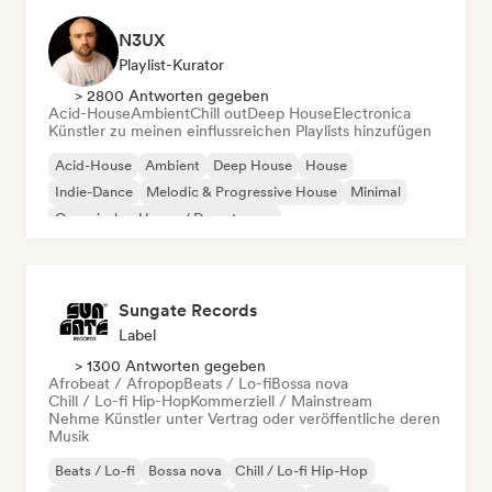
N3UX
Playlist-Kurator
> 2800 Antworten gegeben
Acid-House
Ambient
Chill out
Deep House
Electronica
Künstler zu meinen einflussreichen Playlists hinzufügen
Acid-House
Ambient
Deep House
House
Indie-Dance
Melodic & Progressive House
Minimal
Organischer House / Downtempo
Sungate Records
Label
> 1300 Antworten gegeben
Afrobeat / Afropop
Beats / Lo-fi
Bossa nova
Chill / Lo-fi Hip-Hop
Kommerziell / Mainstream
Nehme Künstler unter Vertrag oder veröffentliche deren
Musik
Beats / Lo-fi
Bossa nova
Chill / Lo-fi Hip-Hop