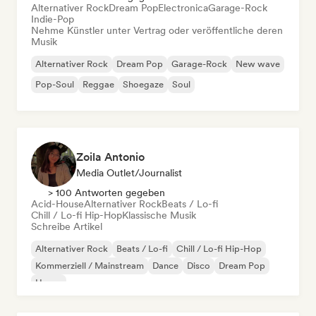
Alternativer Rock
Dream Pop
Electronica
Garage-Rock
Indie-Pop
Nehme Künstler unter Vertrag oder veröffentliche deren
Musik
Alternativer Rock
Dream Pop
Garage-Rock
New wave
Pop-Soul
Reggae
Shoegaze
Soul
Zoila Antonio
Media Outlet/Journalist
> 100 Antworten gegeben
Acid-House
Alternativer Rock
Beats / Lo-fi
Chill / Lo-fi Hip-Hop
Klassische Musik
Schreibe Artikel
Alternativer Rock
Beats / Lo-fi
Chill / Lo-fi Hip-Hop
Kommerziell / Mainstream
Dance
Disco
Dream Pop
House