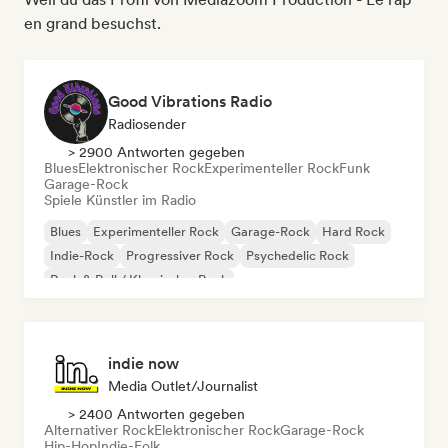
en grand besuchst.
Good Vibrations Radio
Radiosender
> 2900 Antworten gegeben
Blues
Elektronischer Rock
Experimenteller Rock
Funk
Garage-Rock
Spiele Künstler im Radio
Blues
Experimenteller Rock
Garage-Rock
Hard Rock
Indie-Rock
Progressiver Rock
Psychedelic Rock
Rock & Roll / Klassischer Rock
indie now
Media Outlet/Journalist
> 2400 Antworten gegeben
Alternativer Rock
Elektronischer Rock
Garage-Rock
Hip-Hop
Indie-Folk