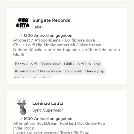
Sungate Records
Label
> 1300 Antworten gegeben
Afrobeat / Afropop
Beats / Lo-fi
Bossa nova
Chill / Lo-fi Hip-Hop
Kommerziell / Mainstream
Nehme Künstler unter Vertrag oder veröffentliche deren
Musik
Beats / Lo-fi
Bossa nova
Chill / Lo-fi Hip-Hop
Kommerziell / Mainstream
Dancehall
Dance pop
Hip-Hop
Pop-Soul
Lorenzo Lautz
Sync Supervisor
> 1600 Antworten gegeben
Alternativer Rock
Dream Pop
Hard Rock
Indie-Pop
Indie-Rock
Lizenziere oder vertrete Tracks für Sync