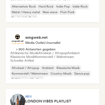
Alternativer Rock
Hard Rock
Indie-Pop
Indie-Rock
Metal / Heavy metal
New wave
Post-Punk
Psychedelic Rock
songweb.net
Media Outlet/Journalist
> 900 Antworten gegeben
Afrikanische Musik
Afrobeat / Afropop
Ambient
Klassische Musik
Kommerziell / Mainstream
Schreibe Artikel
Afrobeat / Afropop
Ambient
Klassische Musik
Kommerziell / Mainstream
Country-Musik
Dance pop
Drill/Jersey
Hip-Hop
NEU
LONDON VIBES PLAYLIST