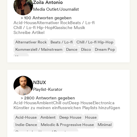
Zoila Antonio
Media Outlet/Journalist
> 100 Antworten gegeben
Acid-House
Alternativer Rock
Beats / Lo-fi
Chill / Lo-fi Hip-Hop
Klassische Musik
Schreibe Artikel
Alternativer Rock
Beats / Lo-fi
Chill / Lo-fi Hip-Hop
Kommerziell / Mainstream
Dance
Disco
Dream Pop
House
N3UX
Playlist-Kurator
> 2800 Antworten gegeben
Acid-House
Ambient
Chill out
Deep House
Electronica
Künstler zu meinen einflussreichen Playlists hinzufügen
Acid-House
Ambient
Deep House
House
Indie-Dance
Melodic & Progressive House
Minimal
Organischer House / Downtempo