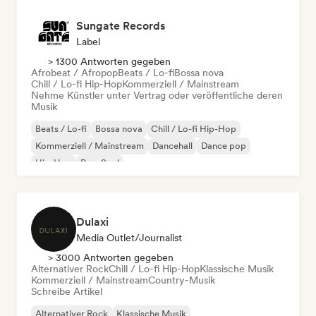
Sungate Records
Label
> 1300 Antworten gegeben
Afrobeat / Afropop
Beats / Lo-fi
Bossa nova
Chill / Lo-fi Hip-Hop
Kommerziell / Mainstream
Nehme Künstler unter Vertrag oder veröffentliche deren
Musik
Beats / Lo-fi
Bossa nova
Chill / Lo-fi Hip-Hop
Kommerziell / Mainstream
Dancehall
Dance pop
Hip-Hop
Pop-Soul
Dulaxi
Media Outlet/Journalist
> 3000 Antworten gegeben
Alternativer Rock
Chill / Lo-fi Hip-Hop
Klassische Musik
Kommerziell / Mainstream
Country-Musik
Schreibe Artikel
Alternativer Rock
Klassische Musik