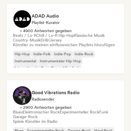
ADAD Audio
Playlist-Kurator
> 4900 Antworten gegeben
Beats / Lo-fi
Chill / Lo-fi Hip-Hop
Klassische Musik
Country-Musik
Drill/Jersey
Künstler zu meinen einflussreichen Playlists hinzufügen
Hip-Hop
Indie-Folk
Indie-Pop
Indie-Rock
Instrumental
Instrumentaler Hip-Hop
Internationaler Rap
Rap auf Englisch
Good Vibrations Radio
Radiosender
> 2900 Antworten gegeben
Blues
Elektronischer Rock
Experimenteller Rock
Funk
Garage-Rock
Spiele Künstler im Radio
Blues
Experimenteller Rock
Garage-Rock
Hard Rock