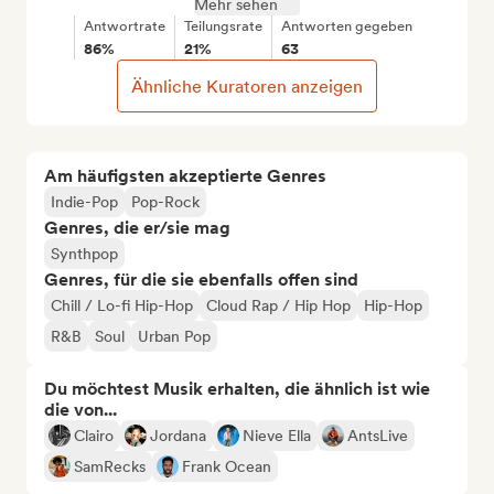
Mehr sehen
Antwortrate
Teilungsrate
Antworten gegeben
86%
21%
63
Ähnliche Kuratoren anzeigen
Am häufigsten akzeptierte Genres
Indie-Pop
Pop-Rock
Genres, die er/sie mag
Synthpop
Genres, für die sie ebenfalls offen sind
Chill / Lo-fi Hip-Hop
Cloud Rap / Hip Hop
Hip-Hop
R&B
Soul
Urban Pop
Du möchtest Musik erhalten, die ähnlich ist wie
die von...
Clairo
Jordana
Nieve Ella
AntsLive
SamRecks
Frank Ocean