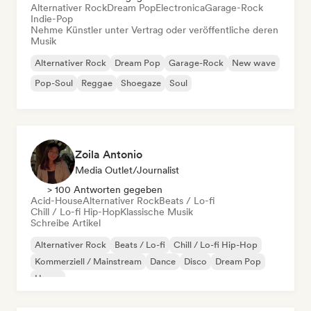
Alternativer Rock
Dream Pop
Electronica
Garage-Rock
Indie-Pop
Nehme Künstler unter Vertrag oder veröffentliche deren
Musik
Alternativer Rock
Dream Pop
Garage-Rock
New wave
Pop-Soul
Reggae
Shoegaze
Soul
Zoila Antonio
Media Outlet/Journalist
> 100 Antworten gegeben
Acid-House
Alternativer Rock
Beats / Lo-fi
Chill / Lo-fi Hip-Hop
Klassische Musik
Schreibe Artikel
Alternativer Rock
Beats / Lo-fi
Chill / Lo-fi Hip-Hop
Kommerziell / Mainstream
Dance
Disco
Dream Pop
House