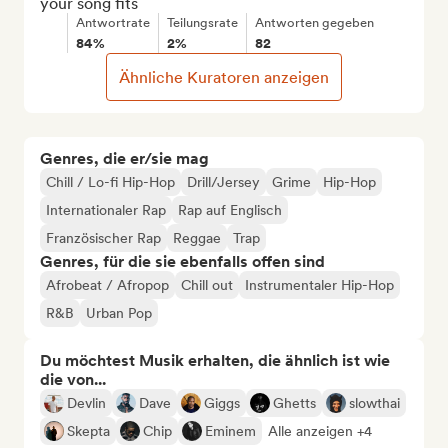
your song fits
Antwortrate
Teilungsrate
Antworten gegeben
84%
2%
82
Ähnliche Kuratoren anzeigen
Genres, die er/sie mag
Chill / Lo-fi Hip-Hop
Drill/Jersey
Grime
Hip-Hop
Internationaler Rap
Rap auf Englisch
Französischer Rap
Reggae
Trap
Genres, für die sie ebenfalls offen sind
Afrobeat / Afropop
Chill out
Instrumentaler Hip-Hop
R&B
Urban Pop
Du möchtest Musik erhalten, die ähnlich ist wie
die von...
Devlin
Dave
Giggs
Ghetts
slowthai
Skepta
Chip
Eminem
Alle anzeigen +4