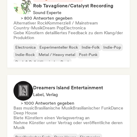
Rob Tavaglione/Catalyst Recording
Sound Experte
> 800 Antworten gegeben
Alternativer Rock
Kommerziell / Mainstream
Country-Musik
Dream Pop
Electronica
Gebe Künstlern detailliertes Feedback zu dem Klang/der
Produktion
Electronica
Experimenteller Rock
Indie-Folk
Indie-Pop
Indie-Rock
Metal / Heavy metal
Post-Punk
Rock & Roll / Klassischer Rock
Dreamers Island Entertainment
Label, Verlag
> 1000 Antworten gegeben
Bass music
Brasilianische Musik
Brasilianischer Funk
Dance
Deep House
Biete Künstlern einen Verlagsvertrag an
Nehme Künstler unter Vertrag oder veröffentliche deren
Musik