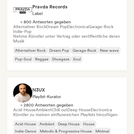
Pravda Records
Label
> 800 Antworten gegeben
Alternativer Rock
Dream Pop
Electronica
Garage-Rock
Indie-Pop
Nehme Künstler unter Vertrag oder veröffentliche deren
Musik
Alternativer Rock
Dream Pop
Garage-Rock
New wave
Pop-Soul
Reggae
Shoegaze
Soul
N3UX
Playlist-Kurator
> 2800 Antworten gegeben
Acid-House
Ambient
Chill out
Deep House
Electronica
Künstler zu meinen einflussreichen Playlists hinzufügen
Acid-House
Ambient
Deep House
House
Indie-Dance
Melodic & Progressive House
Minimal