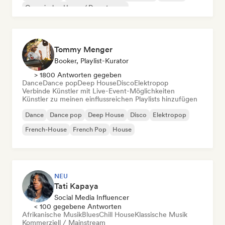
Organischer House / Downtempo
Tommy Menger
Booker, Playlist-Kurator
> 1800 Antworten gegeben
Dance
Dance pop
Deep House
Disco
Elektropop
Verbinde Künstler mit Live-Event-Möglichkeiten
Künstler zu meinen einflussreichen Playlists hinzufügen
Dance
Dance pop
Deep House
Disco
Elektropop
French-House
French Pop
House
NEU
Tati Kapaya
Social Media Influencer
< 100 gegebene Antworten
Afrikanische Musik
Blues
Chill House
Klassische Musik
Kommerziell / Mainstream