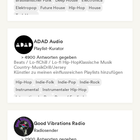
Brasilianischer Funk
Deep House
Electronica
Elektropop
Future House
Hip-Hop
House
Tech House
ADAD Audio
Playlist-Kurator
> 4900 Antworten gegeben
Beats / Lo-fi
Chill / Lo-fi Hip-Hop
Klassische Musik
Country-Musik
Drill/Jersey
Künstler zu meinen einflussreichen Playlists hinzufügen
Hip-Hop
Indie-Folk
Indie-Pop
Indie-Rock
Instrumental
Instrumentaler Hip-Hop
Internationaler Rap
Rap auf Englisch
Good Vibrations Radio
Radiosender
> 2900 Antworten gegeben