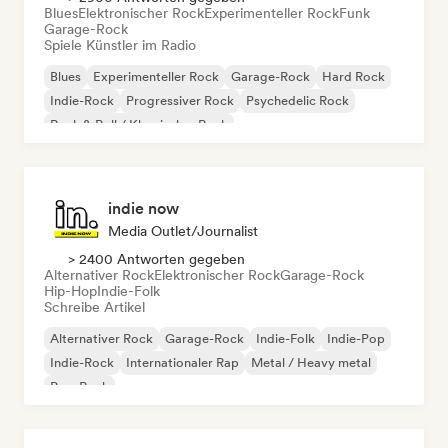
Blues
Elektronischer Rock
Experimenteller Rock
Funk
Garage-Rock
Spiele Künstler im Radio
Blues
Experimenteller Rock
Garage-Rock
Hard Rock
Indie-Rock
Progressiver Rock
Psychedelic Rock
Rock & Roll / Klassischer Rock
indie now
Media Outlet/Journalist
> 2400 Antworten gegeben
Alternativer Rock
Elektronischer Rock
Garage-Rock
Hip-Hop
Indie-Folk
Schreibe Artikel
Alternativer Rock
Garage-Rock
Indie-Folk
Indie-Pop
Indie-Rock
Internationaler Rap
Metal / Heavy metal
Pop-Rock