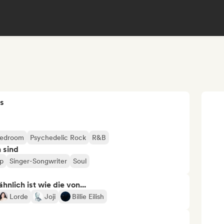
s
bedroom
Psychedelic Rock
R&B
n sind
op
Singer-Songwriter
Soul
nlich ist wie die von...
Lorde
Joji
Billie Eilish