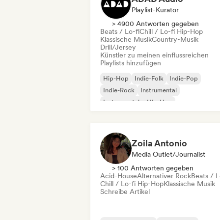
Playlist-Kurator
> 4900 Antworten gegeben
Beats / Lo-fi
Chill / Lo-fi Hip-Hop
Klassische Musik
Country-Musik
Drill/Jersey
Künstler zu meinen einflussreichen
Playlists hinzufügen
Hip-Hop
Indie-Folk
Indie-Pop
Indie-Rock
Instrumental
Instrumentaler Hip-Hop
Internationaler Rap
Rap auf Englisch
Zoila Antonio
Media Outlet/Journalist
> 100 Antworten gegeben
Acid-House
Alternativer Rock
Beats / L
Chill / Lo-fi Hip-Hop
Klassische Musik
Schreibe Artikel