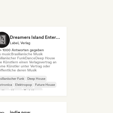
Dreamers Island Entertainment
Label, Verlag
> 1000 Antworten gegeben
s music
Brasilianische Musik
ilianischer Funk
Dance
Deep House
te Künstlern einen Verlagsvertrag an
me Künstler unter Vertrag oder
öffentliche deren Musik
silianischer Funk
Deep House
ctronica
Elektropop
Future House
p-Hop
House
Tech House
indie now