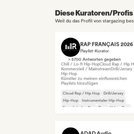
Diese Kuratoren/Profis 
Weil du das Profil von stargazing be
Playlist-Kurator
> 5700 Antworten gegeben
Chill / Lo-fi Hip-Hop
Cloud Rap / Hip 
Kommerziell / Mainstream
Drill/Jersey
Hip-Hop
Künstler zu meinen einflussreichen
Playlists hinzufügen
Cloud Rap / Hip Hop
Drill/Jersey
Hip-Hop
Instrumentaler Hip-Hop
Französischer Rap
Trap
Urban Pop
Chill / Lo-fi Hip-Hop
ADAD Audio