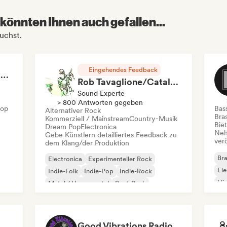
könnten Ihnen auch gefallen...
suchst.
Eingehendes Feedback
RAP FRANÇAIS 2026 🔥🇫🇷 (Way Records)
Rob Tavaglione/Catalyst Recording
Sound Experte
> 800 Antworten gegeben
Hop
Bas
Alternativer Rock
Bras
Kommerziell / Mainstream
Country-Musik
Bie
Dream Pop
Electronica
Neh
Gebe Künstlern detailliertes Feedback zu
ver
dem Klang/der Produktion
Bra
Electronica
Experimenteller Rock
Ele
Indie-Folk
Indie-Pop
Indie-Rock
Hi
Metal / Heavy metal
Post-Punk
Rock & Roll / Klassischer Rock
Good Vibrations Radio