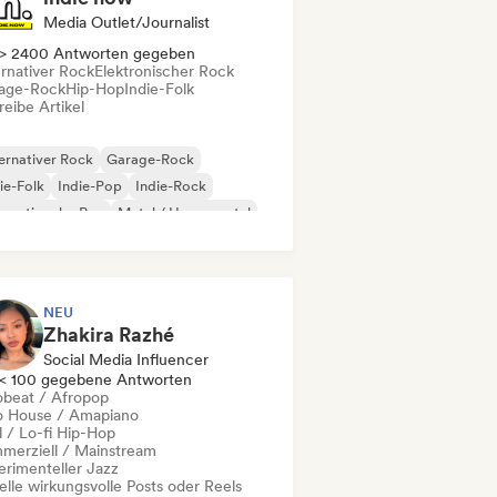
Media Outlet/Journalist
> 2400 Antworten gegeben
ernativer Rock
Elektronischer Rock
age-Rock
Hip-Hop
Indie-Folk
eibe Artikel
ernativer Rock
Garage-Rock
ie-Folk
Indie-Pop
Indie-Rock
ernationaler Rap
Metal / Heavy metal
p-Rock
NEU
Zhakira Razhé
Social Media Influencer
< 100 gegebene Antworten
obeat / Afropop
o House / Amapiano
l / Lo-fi Hip-Hop
merziell / Mainstream
erimenteller Jazz
elle wirkungsvolle Posts oder Reels