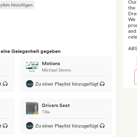
Our 
ylists hinzufügen
the 
Dre
We a
prod
and 
cele
ABS
h eine Gelegenheit gegeben
Motions
Michael Simms
t
Zu einer Playlist hinzugefügt
Drivers Seat
Tilia
t
Zu einer Playlist hinzugefügt