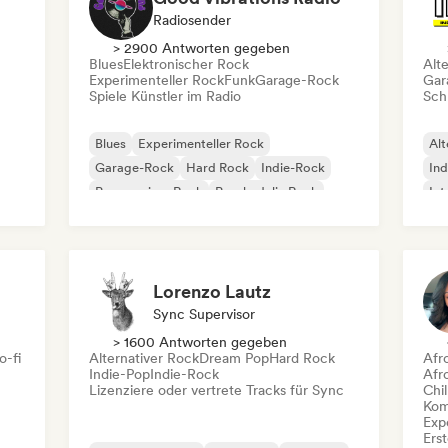
Radiosender
> 2900 Antworten gegeben
Blues
Elektronischer Rock
Alt
Experimenteller Rock
Funk
Garage-Rock
Gar
Spiele Künstler im Radio
Schr
Blues
Experimenteller Rock
Alt
Garage-Rock
Hard Rock
Indie-Rock
Ind
Progressiver Rock
Psychedelic Rock
Int
Rock & Roll / Klassischer Rock
Po
Lorenzo Lautz
Sync Supervisor
> 1600 Antworten gegeben
o-fi
Alternativer Rock
Dream Pop
Hard Rock
Afr
Indie-Pop
Indie-Rock
Afr
Lizenziere oder vertrete Tracks für Sync
Chil
Kom
Exp
Erst