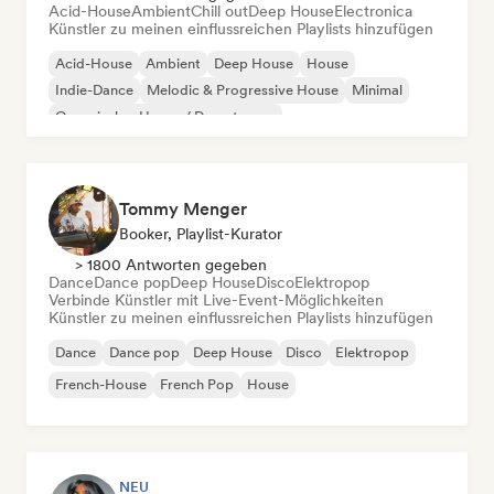
Acid-House
Ambient
Chill out
Deep House
Electronica
Künstler zu meinen einflussreichen Playlists hinzufügen
Acid-House
Ambient
Deep House
House
Indie-Dance
Melodic & Progressive House
Minimal
Organischer House / Downtempo
Tommy Menger
Booker, Playlist-Kurator
> 1800 Antworten gegeben
Dance
Dance pop
Deep House
Disco
Elektropop
Verbinde Künstler mit Live-Event-Möglichkeiten
Künstler zu meinen einflussreichen Playlists hinzufügen
Dance
Dance pop
Deep House
Disco
Elektropop
French-House
French Pop
House
NEU