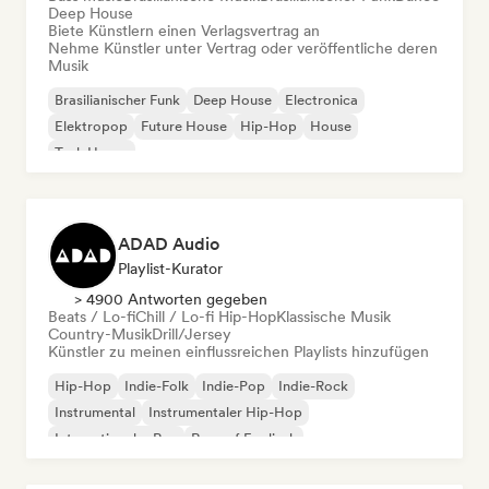
Deep House
Biete Künstlern einen Verlagsvertrag an
Nehme Künstler unter Vertrag oder veröffentliche deren
Musik
Brasilianischer Funk
Deep House
Electronica
Elektropop
Future House
Hip-Hop
House
Tech House
ADAD Audio
Playlist-Kurator
> 4900 Antworten gegeben
Beats / Lo-fi
Chill / Lo-fi Hip-Hop
Klassische Musik
Country-Musik
Drill/Jersey
Künstler zu meinen einflussreichen Playlists hinzufügen
Hip-Hop
Indie-Folk
Indie-Pop
Indie-Rock
Instrumental
Instrumentaler Hip-Hop
Internationaler Rap
Rap auf Englisch