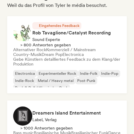
Weil du das Profil von Tyler le média besuchst.
Eingehendes Feedback
Rob Tavaglione/Catalyst Recording
Sound Experte
> 800 Antworten gegeben
Alternativer Rock
Kommerziell / Mainstream
Country-Musik
Dream Pop
Electronica
Gebe Künstlern detailliertes Feedback zu dem Klang/der
Produktion
Electronica
Experimenteller Rock
Indie-Folk
Indie-Pop
Indie-Rock
Metal / Heavy metal
Post-Punk
Rock & Roll / Klassischer Rock
Dreamers Island Entertainment
Label, Verlag
> 1000 Antworten gegeben
Bass music
Brasilianische Musik
Brasilianischer Funk
Dance