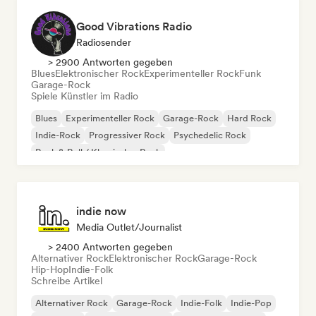
Good Vibrations Radio
Radiosender
> 2900 Antworten gegeben
Blues
Elektronischer Rock
Experimenteller Rock
Funk
Garage-Rock
Spiele Künstler im Radio
Blues
Experimenteller Rock
Garage-Rock
Hard Rock
Indie-Rock
Progressiver Rock
Psychedelic Rock
Rock & Roll / Klassischer Rock
indie now
Media Outlet/Journalist
> 2400 Antworten gegeben
Alternativer Rock
Elektronischer Rock
Garage-Rock
Hip-Hop
Indie-Folk
Schreibe Artikel
Alternativer Rock
Garage-Rock
Indie-Folk
Indie-Pop