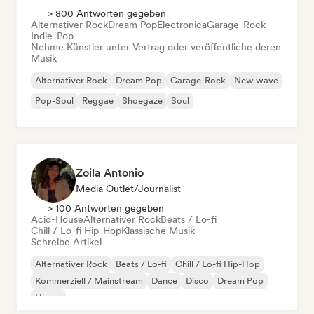
> 800 Antworten gegeben
Alternativer Rock
Dream Pop
Electronica
Garage-Rock
Indie-Pop
Nehme Künstler unter Vertrag oder veröffentliche deren
Musik
Alternativer Rock
Dream Pop
Garage-Rock
New wave
Pop-Soul
Reggae
Shoegaze
Soul
Zoila Antonio
Media Outlet/Journalist
> 100 Antworten gegeben
Acid-House
Alternativer Rock
Beats / Lo-fi
Chill / Lo-fi Hip-Hop
Klassische Musik
Schreibe Artikel
Alternativer Rock
Beats / Lo-fi
Chill / Lo-fi Hip-Hop
Kommerziell / Mainstream
Dance
Disco
Dream Pop
House