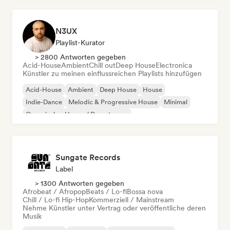
N3UX
Playlist-Kurator
> 2800 Antworten gegeben
Acid-House
Ambient
Chill out
Deep House
Electronica
Künstler zu meinen einflussreichen Playlists hinzufügen
Acid-House
Ambient
Deep House
House
Indie-Dance
Melodic & Progressive House
Minimal
Organischer House / Downtempo
Sungate Records
Label
> 1300 Antworten gegeben
Afrobeat / Afropop
Beats / Lo-fi
Bossa nova
Chill / Lo-fi Hip-Hop
Kommerziell / Mainstream
Nehme Künstler unter Vertrag oder veröffentliche deren
Musik