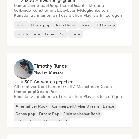
> 1800 Antworten gegeben
Dance
Dance pop
Deep House
Disco
Elektropop
Verbinde Künstler mit Live-Event-Möglichkeiten
Künstler zu meinen einflussreichen Playlists hinzufügen
Dance
Dance pop
Deep House
Disco
Elektropop
French-House
French Pop
House
Timothy Tunes
Playlist-Kurator
> 300 Antworten gegeben
Alternativer Rock
Kommerziell / Mainstream
Dance
Dance pop
Dream Pop
Künstler zu meinen einflussreichen Playlists hinzufügen
Alternativer Rock
Kommerziell / Mainstream
Dance
Dance pop
Dream Pop
Elektronischer Rock
Future House
Garage-Rock