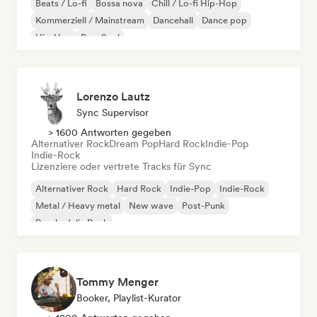
Beats / Lo-fi
Bossa nova
Chill / Lo-fi Hip-Hop
Kommerziell / Mainstream
Dancehall
Dance pop
Hip-Hop
Pop-Soul
Lorenzo Lautz
Sync Supervisor
> 1600 Antworten gegeben
Alternativer Rock
Dream Pop
Hard Rock
Indie-Pop
Indie-Rock
Lizenziere oder vertrete Tracks für Sync
Alternativer Rock
Hard Rock
Indie-Pop
Indie-Rock
Metal / Heavy metal
New wave
Post-Punk
Psychedelic Rock
Tommy Menger
Booker, Playlist-Kurator