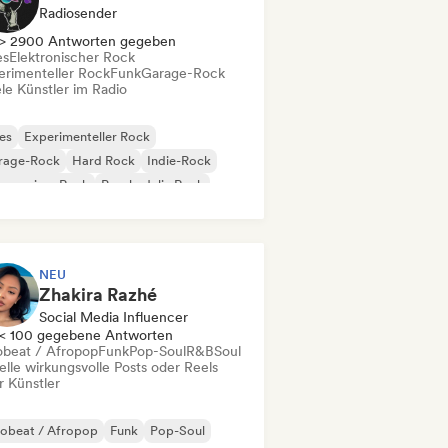
Radiosender
> 2900 Antworten gegeben
es
Elektronischer Rock
erimenteller Rock
Funk
Garage-Rock
le Künstler im Radio
es
Experimenteller Rock
rage-Rock
Hard Rock
Indie-Rock
gressiver Rock
Psychedelic Rock
k & Roll / Klassischer Rock
NEU
Zhakira Razhé
Social Media Influencer
< 100 gegebene Antworten
obeat / Afropop
Funk
Pop-Soul
R&B
Soul
elle wirkungsvolle Posts oder Reels
r Künstler
robeat / Afropop
Funk
Pop-Soul