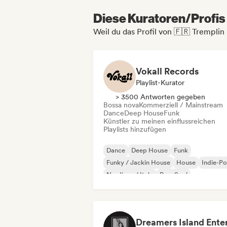
Diese Kuratoren/Profis 
Weil du das Profil von 🇫🇷 Tremplin
Vokall Records
Playlist-Kurator
> 3500 Antworten gegeben
Bossa nova
Kommerziell / Mainstream
Dance
Deep House
Funk
Künstler zu meinen einflussreichen
Playlists hinzufügen
Dance
Deep House
Funk
Funky / Jackin House
House
Indie-P
Nu-disco / Italo
Pop-Soul