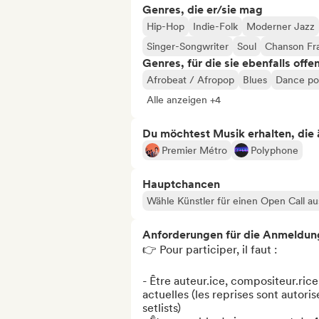
Genres, die er/sie mag
Hip-Hop
Indie-Folk
Moderner Jazz
Singer-Songwriter
Soul
Chanson Fra
Genres, für die sie ebenfalls offe
Afrobeat / Afropop
Blues
Dance p
Alle anzeigen +4
Du möchtest Musik erhalten, die äh
Premier Métro
Polyphone
Hauptchancen
Wähle Künstler für einen Open Call au
Anforderungen für die Anmeldun
👉 Pour participer, il faut :

- Être auteur.ice, compositeur.ric
actuelles (les reprises sont autoris
setlists)
