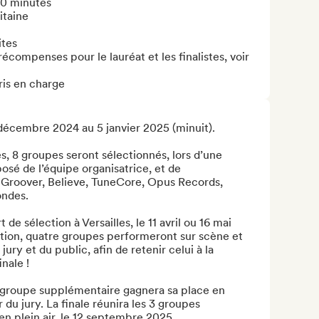
40 minutes

taine

tes

compenses pour le lauréat et les finalistes, voir 
ris en charge
écembre 2024 au 5 janvier 2025 (minuit). 

s, 8 groupes seront sélectionnés, lors d’une 
sé de l’équipe organisatrice, et de 
 Groover, Believe, TuneCore, Opus Records, 
ndes. 

e sélection à Versailles, le 11 avril ou 16 mai 
tion, quatre groupes performeront sur scène et 
ury et du public, afin de retenir celui à la 
ale ! 

n groupe supplémentaire gagnera sa place en 
du jury. La finale réunira les 3 groupes 
n plein air, le 12 septembre 2025. 
