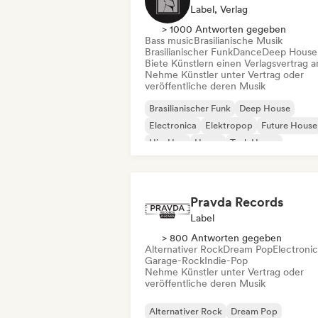
Label, Verlag
> 1000 Antworten gegeben
Bass music
Brasilianische Musik
Brasilianischer Funk
Dance
Deep House
Biete Künstlern einen Verlagsvertrag a
Nehme Künstler unter Vertrag oder
veröffentliche deren Musik
Brasilianischer Funk
Deep House
Electronica
Elektropop
Future House
Hip-Hop
House
Tech House
Pravda Records
Label
> 800 Antworten gegeben
Alternativer Rock
Dream Pop
Electroni
Garage-Rock
Indie-Pop
Nehme Künstler unter Vertrag oder
veröffentliche deren Musik
Alternativer Rock
Dream Pop