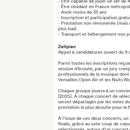
- Être capable de jouer un set de 
- Être résidant en France métropoli
- Avoir moins de 35 ans

- Inscription et participation gratui
- Prestation non rémunérée (mais ré
plus bas)

- Transport et hébergement non p
Zeitplan
Appel à candidatures ouvert du 9 d
Parmi toutes les inscriptions reçue
session d’écoute, par un jury compo
professionnels de la musique dont
Versailles Open Air et les Nuits Blo
Chaque groupe jouera à un concert d
(2025). À chaque concert de sélec
seront départagés par les votes du j
prestation la plus aboutie pour la fin
À l’issue de ces deux concerts, u
finale, grâce au vote coup de cœur 
sélectionnés, autour d’un concert e