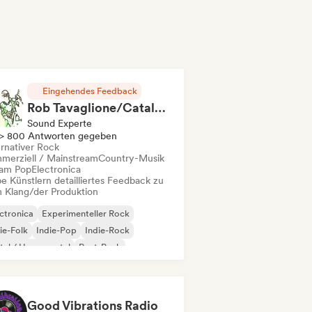
Eingehendes Feedback
Rob Tavaglione/Catalyst Recording
Sound Experte
> 800 Antworten gegeben
ernativer Rock
merziell / Mainstream
Country-Musik
am Pop
Electronica
e Künstlern detailliertes Feedback zu
 Klang/der Produktion
ctronica
Experimenteller Rock
ie-Folk
Indie-Pop
Indie-Rock
al / Heavy metal
Post-Punk
k & Roll / Klassischer Rock
Good Vibrations Radio