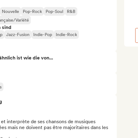
Nouvelle
Pop-Rock
Pop-Soul
R&B
nçaise/Variété
n sind
op
Jazz-Fusion
Indie-Pop
Indie-Rock
nlich ist wie die von...
s
g
e et interprète de ses chansons de musiques 
ées mais ne doivent pas être majoritaires dans les 