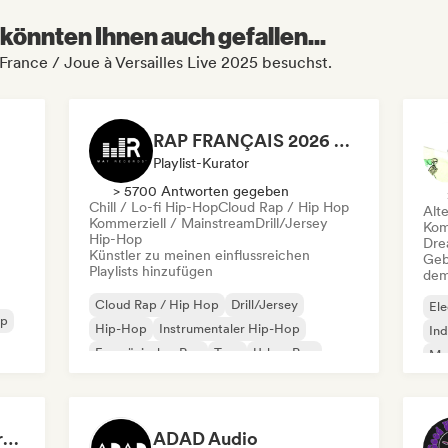
könnten Ihnen auch gefallen...
 France / Joue à Versailles Live 2025 besuchst.
RAP FRANÇAIS 2026 🔥🇫🇷 (Way Records)
Playlist-Kurator
> 5700 Antworten gegeben
Chill / Lo-fi Hip-Hop
Cloud Rap / Hip Hop
Alt
Kommerziell / Mainstream
Drill/Jersey
Kom
Hip-Hop
Dre
Künstler zu meinen einflussreichen
Geb
Playlists hinzufügen
dem
Cloud Rap / Hip Hop
Drill/Jersey
Ele
op
Hip-Hop
Instrumentaler Hip-Hop
Ind
Französischer Rap
Trap
Urban Pop
Met
Chill / Lo-fi Hip-Hop
Roc
Dreamers Island Entertainment
ADAD Audio