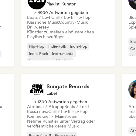
Playlist-Kurator
> 4900 Antworten gegeben
Beats / Lo-fi
Chill / Lo-fi Hip-Hop
Blu
Klassische Musik
Country-Musik
Exp
n
Drill/Jersey
Spie
Künstler zu meinen einflussreichen
Playlists hinzufügen
Blu
Hip-Hop
Indie-Folk
Indie-Pop
Ga
Indie-Rock
Instrumental
Pro
Instrumentaler Hip-Hop
Roc
Internationaler Rap
Rap auf Englisch
Sungate Records
Label
> 1300 Antworten gegeben
ca
Afrobeat / Afropop
Beats / Lo-fi
Afr
Bossa nova
Chill / Lo-fi Hip-Hop
Erst
Kommerziell / Mainstream
übe
Nehme Künstler unter Vertrag oder
veröffentliche deren Musik
Af
Beats / Lo-fi
Bossa nova