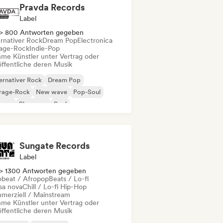
Pravda Records
Label
> 800 Antworten gegeben
ernativer Rock
Dream Pop
Electronica
age-Rock
Indie-Pop
me Künstler unter Vertrag oder
öffentliche deren Musik
ernativer Rock
Dream Pop
rage-Rock
New wave
Pop-Soul
ggae
Shoegaze
Soul
Sungate Records
Label
> 1300 Antworten gegeben
obeat / Afropop
Beats / Lo-fi
sa nova
Chill / Lo-fi Hip-Hop
merziell / Mainstream
me Künstler unter Vertrag oder
öffentliche deren Musik