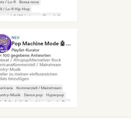
ts / Lo-fi
Bossa nova
ll / Lo-fi Hip-Hop
merziell / Mainstream
Dancehall
nce pop
Hip-Hop
Pop-Soul
NEU
Pop Machine Mode 🤖 AI Music, Indie Pop & Dream Pop
Playlist-Kurator
< 100 gegebene Antworten
obeat / Afropop
Alternativer Rock
ricana
Kommerziell / Mainstream
ntry-Musik
stler zu meinen einflussreichen
lists hinzufügen
ericana
Kommerziell / Mainstream
untry-Musik
Dance pop
Hyperpop
ie-Folk
Indie-Pop
Internationaler Pop