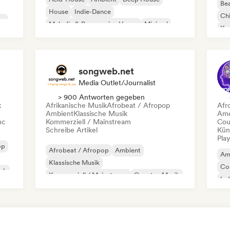
Bea
House
Indie-Dance
Chi
co
Melodic & Progressive House
Minimal
Kom
Organischer House / Downtempo
Da
songweb.net
Media Outlet/Journalist
> 900 Antworten gegeben
k
Afrikanische Musik
Afrobeat / Afropop
Afr
Ambient
Klassische Musik
Ame
nc
Kommerziell / Mainstream
Cou
Schreibe Artikel
Kün
Play
op
Afrobeat / Afropop
Ambient
Am
Klassische Musik
Co
ock
Kommerziell / Mainstream
Country-Musik
Ind
Dance pop
Drill/Jersey
Hip-Hop