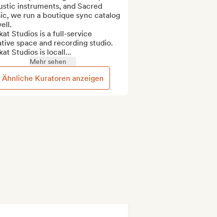
stic instruments, and Sacred 
c, we run a boutique sync catalog 
ell.

at Studios is a full-service 
tive space and recording studio. 
at Studios is locall...
Mehr sehen
Ähnliche Kuratoren anzeigen