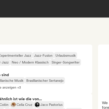
Experimenteller Jazz
Jazz-Fusion
Urlaubsmusik
 Jazz
Neo / Modern Klassisch
Singer-Songwriter
n sind
ilianische Musik
Brasilianischer Sertanejo
le anzeigen +3
nlich ist wie die von...
We a
 Colón
Celia Cruz
Jaco Pastorius
fore