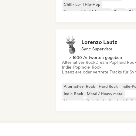
Chill / Lo-fi Hip-Hop
Kommerziell / Mainstream
Dance
Dis
Dream Pop
House
Lorenzo Lautz
Sync Supervisor
> 1600 Antworten gegeben
Alternativer Rock
Dream Pop
Hard Roc
Indie-Pop
Indie-Rock
Lizenziere oder vertrete Tracks für Sy
Alternativer Rock
Hard Rock
Indie-P
Indie-Rock
Metal / Heavy metal
New wave
Post-Punk
Psychedelic R