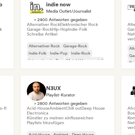
o
indie now
Media Outlet/Journalist
> 2400 Antworten gegeben
Alternativer Rock
Elektronischer Rock
Alt
k
Garage-Rock
Hip-Hop
Indie-Folk
Gar
Schreibe Artikel
Neh
ver
Alternativer Rock
Garage-Rock
Alt
Indie-Folk
Indie-Pop
Indie-Rock
Ga
Internationaler Rap
Metal / Heavy metal
Re
Pop-Rock
N3UX
Playlist-Kurator
> 2800 Antworten gegeben
o-fi
Acid-House
Ambient
Chill out
Deep House
Afr
Electronica
Bos
Künstler zu meinen einflussreichen
Kom
Playlists hinzufügen
Neh
ver
Acid-House
Ambient
Deep House