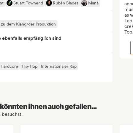
nt
Stuart Townend
Rubén Blades
Maná
acou
musi
as w
Topk
k zu dem Klang/der Produktion
crea
Topk
ie ebenfalls empfänglich sind
Hardcore
Hip-Hop
Internationaler Rap
könnten Ihnen auch gefallen...
s besuchst.