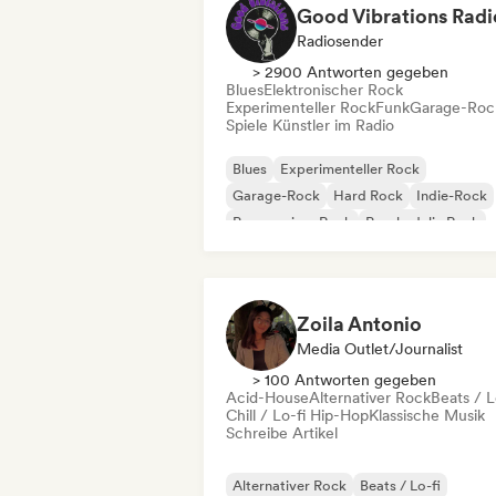
Good Vibrations Radi
Radiosender
> 2900 Antworten gegeben
Blues
Elektronischer Rock
Experimenteller Rock
Funk
Garage-Roc
Spiele Künstler im Radio
Blues
Experimenteller Rock
Garage-Rock
Hard Rock
Indie-Rock
Progressiver Rock
Psychedelic Rock
Rock & Roll / Klassischer Rock
Zoila Antonio
Media Outlet/Journalist
> 100 Antworten gegeben
Acid-House
Alternativer Rock
Beats / L
Chill / Lo-fi Hip-Hop
Klassische Musik
Schreibe Artikel
Alternativer Rock
Beats / Lo-fi