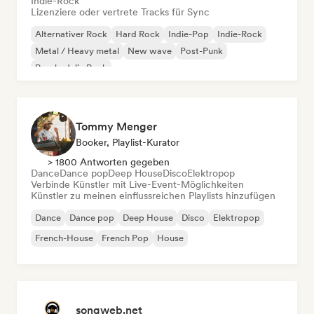
Indie-Rock
Lizenziere oder vertrete Tracks für Sync
Alternativer Rock
Hard Rock
Indie-Pop
Indie-Rock
Metal / Heavy metal
New wave
Post-Punk
Psychedelic Rock
Tommy Menger
Booker, Playlist-Kurator
> 1800 Antworten gegeben
Dance
Dance pop
Deep House
Disco
Elektropop
Verbinde Künstler mit Live-Event-Möglichkeiten
Künstler zu meinen einflussreichen Playlists hinzufügen
Dance
Dance pop
Deep House
Disco
Elektropop
French-House
French Pop
House
songweb.net