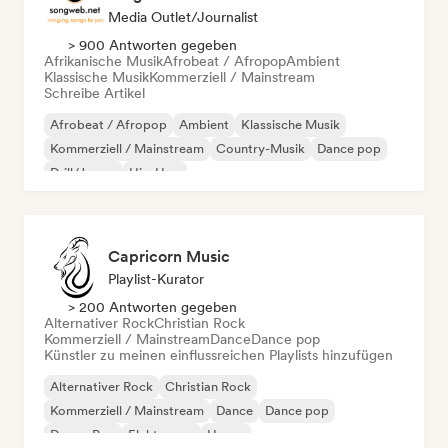
Media Outlet/Journalist
> 900 Antworten gegeben
Afrikanische Musik
Afrobeat / Afropop
Ambient
Klassische Musik
Kommerziell / Mainstream
Schreibe Artikel
Afrobeat / Afropop
Ambient
Klassische Musik
Kommerziell / Mainstream
Country-Musik
Dance pop
Drill/Jersey
Hip-Hop
Capricorn Music
Playlist-Kurator
> 200 Antworten gegeben
Alternativer Rock
Christian Rock
Kommerziell / Mainstream
Dance
Dance pop
Künstler zu meinen einflussreichen Playlists hinzufügen
Alternativer Rock
Christian Rock
Kommerziell / Mainstream
Dance
Dance pop
Dream Pop
Elektropop
House