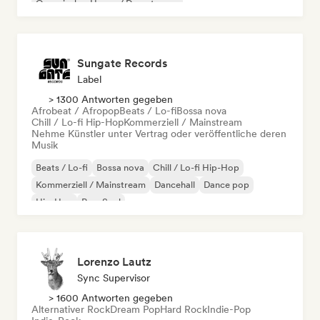
Organischer House / Downtempo
Sungate Records
Label
> 1300 Antworten gegeben
Afrobeat / Afropop
Beats / Lo-fi
Bossa nova
Chill / Lo-fi Hip-Hop
Kommerziell / Mainstream
Nehme Künstler unter Vertrag oder veröffentliche deren
Musik
Beats / Lo-fi
Bossa nova
Chill / Lo-fi Hip-Hop
Kommerziell / Mainstream
Dancehall
Dance pop
Hip-Hop
Pop-Soul
Lorenzo Lautz
Sync Supervisor
> 1600 Antworten gegeben
Alternativer Rock
Dream Pop
Hard Rock
Indie-Pop