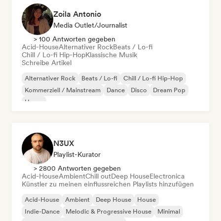
Zoila Antonio
Media Outlet/Journalist
> 100 Antworten gegeben
Acid-House
Alternativer Rock
Beats / Lo-fi
Chill / Lo-fi Hip-Hop
Klassische Musik
Schreibe Artikel
Alternativer Rock
Beats / Lo-fi
Chill / Lo-fi Hip-Hop
Kommerziell / Mainstream
Dance
Disco
Dream Pop
House
N3UX
Playlist-Kurator
> 2800 Antworten gegeben
Acid-House
Ambient
Chill out
Deep House
Electronica
Künstler zu meinen einflussreichen Playlists hinzufügen
Acid-House
Ambient
Deep House
House
Indie-Dance
Melodic & Progressive House
Minimal