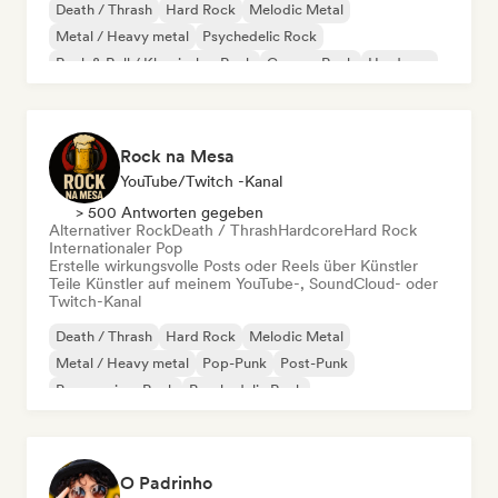
Death / Thrash
Hard Rock
Melodic Metal
Metal / Heavy metal
Psychedelic Rock
Rock & Roll / Klassischer Rock
Garage-Rock
Hardcore
Rock na Mesa
YouTube/Twitch -Kanal
> 500 Antworten gegeben
Alternativer Rock
Death / Thrash
Hardcore
Hard Rock
Internationaler Pop
Erstelle wirkungsvolle Posts oder Reels über Künstler
Teile Künstler auf meinem YouTube-, SoundCloud- oder
Twitch-Kanal
Death / Thrash
Hard Rock
Melodic Metal
Metal / Heavy metal
Pop-Punk
Post-Punk
Progressiver Rock
Psychedelic Rock
O Padrinho