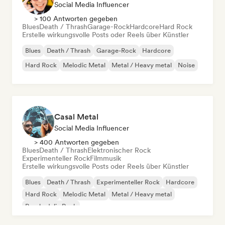
Social Media Influencer
> 100 Antworten gegeben
Blues
Death / Thrash
Garage-Rock
Hardcore
Hard Rock
Erstelle wirkungsvolle Posts oder Reels über Künstler
Blues
Death / Thrash
Garage-Rock
Hardcore
Hard Rock
Melodic Metal
Metal / Heavy metal
Noise
Casal Metal
Social Media Influencer
> 400 Antworten gegeben
Blues
Death / Thrash
Elektronischer Rock
Experimenteller Rock
Filmmusik
Erstelle wirkungsvolle Posts oder Reels über Künstler
Blues
Death / Thrash
Experimenteller Rock
Hardcore
Hard Rock
Melodic Metal
Metal / Heavy metal
Psychedelic Rock