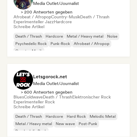
Media Outlet/Journalist
> 200 Antworten gegeben
Afrobeat / Afropop
Country-Musik
Death / Thrash
Experimenteller Jazz
Hardcore
Schreibe Artikel
Death / Thrash
Hardcore
Metal / Heavy metal
Noise
Psychedelic Rock
Punk-Rock
Afrobeat / Afropop
Country-Musik
Letsgorock.net
Media Outlet/Journalist
> 600 Antworten gegeben
Blues
Coldwave
Death / Thrash
Elektronischer Rock
Experimenteller Rock
Schreibe Artikel
Death / Thrash
Hardcore
Hard Rock
Melodic Metal
Metal / Heavy metal
New wave
Post-Punk
Psychedelic Rock