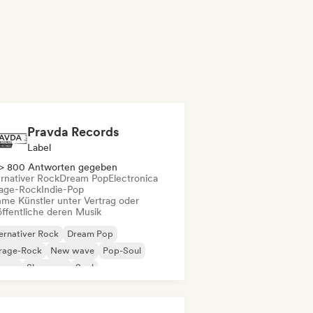
Pravda Records
Label
> 800 Antworten gegeben
ernativer Rock
Dream Pop
Electronica
age-Rock
Indie-Pop
me Künstler unter Vertrag oder
öffentliche deren Musik
ernativer Rock
Dream Pop
rage-Rock
New wave
Pop-Soul
ggae
Shoegaze
Soul