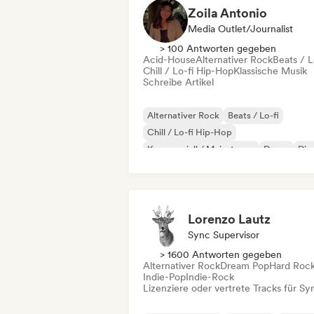
Zoila Antonio
Media Outlet/Journalist
> 100 Antworten gegeben
Acid-House
Alternativer Rock
Beats / L
Chill / Lo-fi Hip-Hop
Klassische Musik
Schreibe Artikel
Alternativer Rock
Beats / Lo-fi
Chill / Lo-fi Hip-Hop
Kommerziell / Mainstream
Dance
Dis
Dream Pop
House
Lorenzo Lautz
Sync Supervisor
> 1600 Antworten gegeben
Alternativer Rock
Dream Pop
Hard Roc
Indie-Pop
Indie-Rock
Lizenziere oder vertrete Tracks für Sy