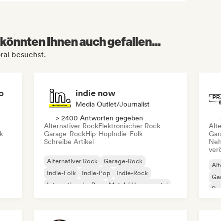
könnten Ihnen auch gefallen...
oral besuchst.
o
indie now
Media Outlet/Journalist
> 2400 Antworten gegeben
Alternativer Rock
Elektronischer Rock
Alt
k
Garage-Rock
Hip-Hop
Indie-Folk
Gar
Schreibe Artikel
Neh
ver
Alternativer Rock
Garage-Rock
Alt
Indie-Folk
Indie-Pop
Indie-Rock
Ga
Internationaler Rap
Metal / Heavy metal
Re
Pop-Rock