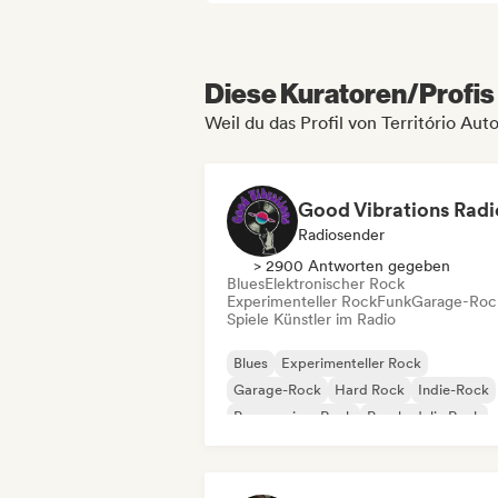
Diese Kuratoren/Profis 
Weil du das Profil von Território Aut
Good Vibrations Radi
Radiosender
> 2900 Antworten gegeben
Blues
Elektronischer Rock
Experimenteller Rock
Funk
Garage-Roc
Spiele Künstler im Radio
Blues
Experimenteller Rock
Garage-Rock
Hard Rock
Indie-Rock
Progressiver Rock
Psychedelic Rock
Rock & Roll / Klassischer Rock