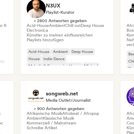
N3UX
Playlist-Kurator
> 2800 Antworten gegeben
o-fi
Acid-House
Ambient
Chill out
Deep House
Afr
Electronica
Bos
Künstler zu meinen einflussreichen
Kom
Playlists hinzufügen
Neh
ver
Acid-House
Ambient
Deep House
Bea
House
Indie-Dance
Chi
co
Melodic & Progressive House
Minimal
Kom
Organischer House / Downtempo
Da
songweb.net
Media Outlet/Journalist
> 900 Antworten gegeben
k
Afrikanische Musik
Afrobeat / Afropop
Afr
Ambient
Klassische Musik
Ame
nc
Kommerziell / Mainstream
Cou
Schreibe Artikel
Kün
Play