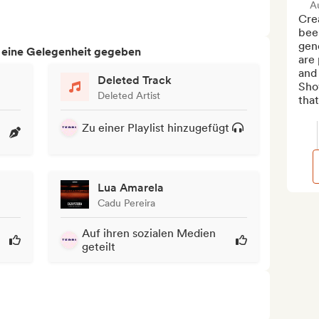
A
Crea
been
gene
h eine Gelegenheit gegeben
are 
and 
Deleted Track
Sho
Deleted Artist
that
Zu einer Playlist hinzugefügt
Lua Amarela
Cadu Pereira
Auf ihren sozialen Medien
geteilt