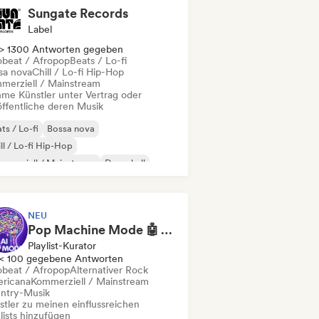
Sungate Records
Label
> 1300 Antworten gegeben
obeat / Afropop
Beats / Lo-fi
sa nova
Chill / Lo-fi Hip-Hop
merziell / Mainstream
me Künstler unter Vertrag oder
öffentliche deren Musik
ts / Lo-fi
Bossa nova
ll / Lo-fi Hip-Hop
merziell / Mainstream
Dancehall
nce pop
Hip-Hop
Pop-Soul
NEU
Pop Machine Mode 🤖 AI Music, Indie Pop & Dream Pop
Playlist-Kurator
< 100 gegebene Antworten
obeat / Afropop
Alternativer Rock
ricana
Kommerziell / Mainstream
ntry-Musik
stler zu meinen einflussreichen
lists hinzufügen