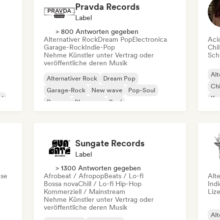
Pravda Records
Label
> 800 Antworten gegeben
Alternativer Rock
Dream Pop
Electronica
Aci
Garage-Rock
Indie-Pop
Chil
Nehme Künstler unter Vertrag oder
Schr
veröffentliche deren Musik
Alt
Alternativer Rock
Dream Pop
Chi
Garage-Rock
New wave
Pop-Soul
al
Kom
Reggae
Shoegaze
Soul
Dr
Sungate Records
Label
> 1300 Antworten gegeben
se
Afrobeat / Afropop
Beats / Lo-fi
Alt
Bossa nova
Chill / Lo-fi Hip-Hop
Ind
Kommerziell / Mainstream
Liz
Nehme Künstler unter Vertrag oder
veröffentliche deren Musik
Alt