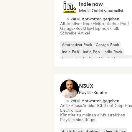
indie now
Media Outlet/Journalist
> 2400 Antworten gegeben
Alternativer Rock
Elektronischer Rock
Garage-Rock
Hip-Hop
Indie-Folk
Schreibe Artikel
Alternativer Rock
Garage-Rock
Indie-Folk
Indie-Pop
Indie-Rock
Internationaler Rap
Metal / Heavy met
Pop-Rock
N3UX
Playlist-Kurator
> 2800 Antworten gegeben
Acid-House
Ambient
Chill out
Deep Hou
Electronica
Künstler zu meinen einflussreichen
Playlists hinzufügen
Acid-House
Ambient
Deep House