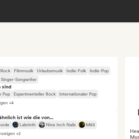
 Rock
Filmmusik
Urlaubsmusik
Indie-Folk
Indie-Pop
Singer-Songwriter
n sind
m Pop
Experimenteller Rock
Internationaler Pop
igen +4
nlich ist wie die von...
Lorde
Labrinth
Nine Inch Nails
M83
Hea
anzeigen +2
Mus