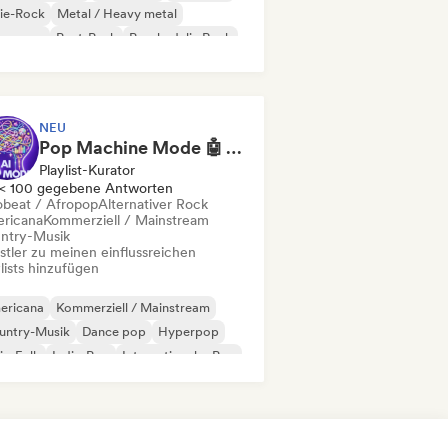
ie-Rock
Metal / Heavy metal
w wave
Post-Punk
Psychedelic Rock
NEU
Pop Machine Mode 🤖 AI Music, Indie Pop & Dream Pop
Playlist-Kurator
< 100 gegebene Antworten
obeat / Afropop
Alternativer Rock
ricana
Kommerziell / Mainstream
ntry-Musik
stler zu meinen einflussreichen
lists hinzufügen
ericana
Kommerziell / Mainstream
untry-Musik
Dance pop
Hyperpop
ie-Folk
Indie-Pop
Internationaler Pop