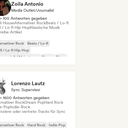
Zoila Antonio
Media Outlet/Journalist
> 100 Antworten gegeben
d-House
Alternativer Rock
Beats / Lo-fi
l / Lo-fi Hip-Hop
Klassische Musik
eibe Artikel
ernativer Rock
Beats / Lo-fi
ll / Lo-fi Hip-Hop
merziell / Mainstream
Dance
Disco
eam Pop
House
Lorenzo Lautz
Sync Supervisor
> 1600 Antworten gegeben
ernativer Rock
Dream Pop
Hard Rock
ie-Pop
Indie-Rock
enziere oder vertrete Tracks für Sync
ernativer Rock
Hard Rock
Indie-Pop