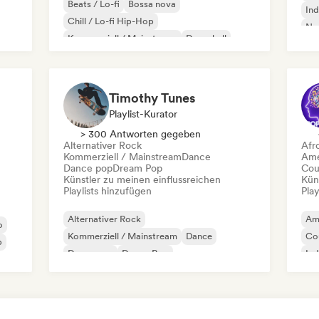
Beats / Lo-fi
Bossa nova
Ind
Chill / Lo-fi Hip-Hop
Ne
Kommerziell / Mainstream
Dancehall
Dance pop
Hip-Hop
Pop-Soul
Timothy Tunes
Playlist-Kurator
> 300 Antworten gegeben
Alternativer Rock
Afr
Kommerziell / Mainstream
Dance
Ame
Dance pop
Dream Pop
Cou
Künstler zu meinen einflussreichen
Kün
Playlists hinzufügen
Play
Alternativer Rock
Am
o
Kommerziell / Mainstream
Dance
Co
p
Dance pop
Dream Pop
Ind
Elektronischer Rock
Future House
Garage-Rock