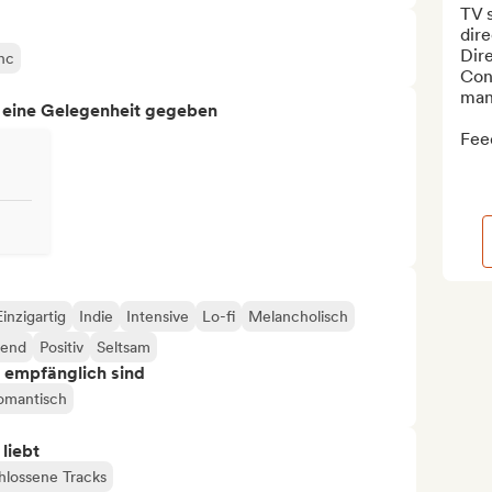
TV 
dire
Dire
ync
Con
mana
h eine Gelegenheit gegeben
Feed
Einzigartig
Indie
Intensive
Lo-fi
Melancholisch
hend
Positiv
Seltsam
s empfänglich sind
omantisch
 liebt
lossene Tracks