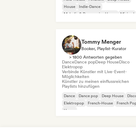
House
Indie-Dance
Melodic & Progressive House
Minimal
Organischer House / Downtempo
Tommy Menger
Booker, Playlist-Kurator
> 1800 Antworten gegeben
Dance
Dance pop
Deep House
Disco
Elektropop
Verbinde Künstler mit Live-Event-
Möglichkeiten
Künstler zu meinen einflussreichen
Playlists hinzufügen
Dance
Dance pop
Deep House
Disc
Elektropop
French-House
French Po
House