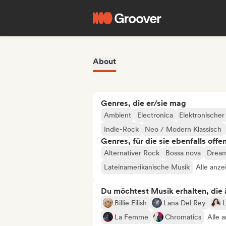
About
Genres, die er/sie mag
Ambient
Electronica
Elektronischer
Indie-Rock
Neo / Modern Klassisch
Genres, für die sie ebenfalls offe
Alternativer Rock
Bossa nova
Drea
Lateinamerikanische Musik
Alle anze
Du möchtest Musik erhalten, die äh
Billie Eilish
Lana Del Rey
La Femme
Chromatics
Alle 