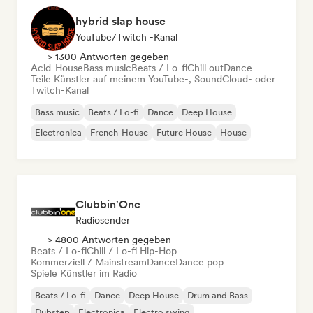
hybrid slap house
YouTube/Twitch -Kanal
> 1300 Antworten gegeben
Acid-House
Bass music
Beats / Lo-fi
Chill out
Dance
Teile Künstler auf meinem YouTube-, SoundCloud- oder
Twitch-Kanal
Bass music
Beats / Lo-fi
Dance
Deep House
Electronica
French-House
Future House
House
Clubbin'One
Radiosender
> 4800 Antworten gegeben
Beats / Lo-fi
Chill / Lo-fi Hip-Hop
Kommerziell / Mainstream
Dance
Dance pop
Spiele Künstler im Radio
Beats / Lo-fi
Dance
Deep House
Drum and Bass
Dubstep
Electronica
Electro swing