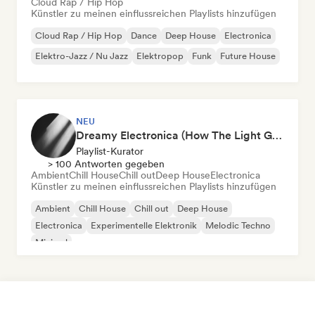
Cloud Rap / Hip Hop
Künstler zu meinen einflussreichen Playlists hinzufügen
Cloud Rap / Hip Hop
Dance
Deep House
Electronica
Elektro-Jazz / Nu Jazz
Elektropop
Funk
Future House
NEU
Dreamy Electronica (How The Light Gets In)
Playlist-Kurator
> 100 Antworten gegeben
Ambient
Chill House
Chill out
Deep House
Electronica
Künstler zu meinen einflussreichen Playlists hinzufügen
Ambient
Chill House
Chill out
Deep House
Electronica
Experimentelle Elektronik
Melodic Techno
Minimal