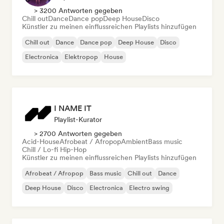
> 3200 Antworten gegeben
Chill out
Dance
Dance pop
Deep House
Disco
Künstler zu meinen einflussreichen Playlists hinzufügen
Chill out
Dance
Dance pop
Deep House
Disco
Electronica
Elektropop
House
I NAME IT
Playlist-Kurator
> 2700 Antworten gegeben
Acid-House
Afrobeat / Afropop
Ambient
Bass music
Chill / Lo-fi Hip-Hop
Künstler zu meinen einflussreichen Playlists hinzufügen
Afrobeat / Afropop
Bass music
Chill out
Dance
Deep House
Disco
Electronica
Electro swing