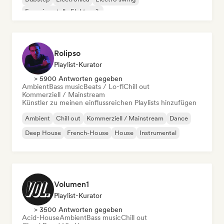
Experimentelle Elektronik
Rolipso
Playlist-Kurator
> 5900 Antworten gegeben
Ambient
Bass music
Beats / Lo-fi
Chill out
Kommerziell / Mainstream
Künstler zu meinen einflussreichen Playlists hinzufügen
Ambient
Chill out
Kommerziell / Mainstream
Dance
Deep House
French-House
House
Instrumental
Volumen1
Playlist-Kurator
> 3500 Antworten gegeben
Acid-House
Ambient
Bass music
Chill out