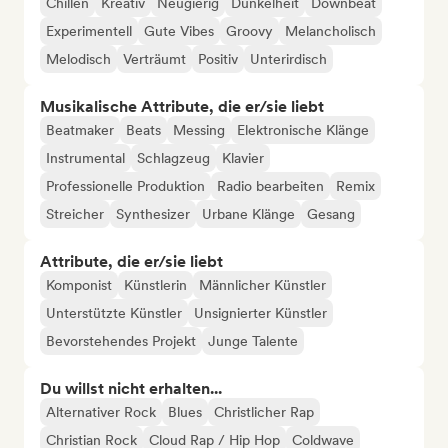
Chillen
Kreativ
Neugierig
Dunkelheit
Downbeat
Experimentell
Gute Vibes
Groovy
Melancholisch
Melodisch
Verträumt
Positiv
Unterirdisch
Musikalische Attribute, die er/sie liebt
Beatmaker
Beats
Messing
Elektronische Klänge
Instrumental
Schlagzeug
Klavier
Professionelle Produktion
Radio bearbeiten
Remix
Streicher
Synthesizer
Urbane Klänge
Gesang
Attribute, die er/sie liebt
Komponist
Künstlerin
Männlicher Künstler
Unterstützte Künstler
Unsignierter Künstler
Bevorstehendes Projekt
Junge Talente
Du willst nicht erhalten...
Alternativer Rock
Blues
Christlicher Rap
Christian Rock
Cloud Rap / Hip Hop
Coldwave