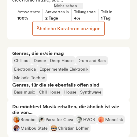
Mehr sehen
Antwortrate
Antworten in
Teilungsrate
Teilt in
100%
2 Tage
4%
1 Tag
Ähnliche Kuratoren anzeigen
Genres, die er/sie mag
Chill out
Dance
Deep House
Drum and Bass
Electronica
Experimentelle Elektronik
Melodic Techno
Genres, für die sie ebenfalls offen sind
Bass music
Chill House
House
Synthwave
Du möchtest Musik erhalten, die ähnlich ist wie
die von...
Bonobo
Parra for Cuva
HVOB
Monolink
Maribou State
Christian Löffler