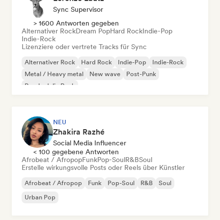
Sync Supervisor
> 1600 Antworten gegeben
Alternativer Rock
Dream Pop
Hard Rock
Indie-Pop
Indie-Rock
Lizenziere oder vertrete Tracks für Sync
Alternativer Rock
Hard Rock
Indie-Pop
Indie-Rock
Metal / Heavy metal
New wave
Post-Punk
Psychedelic Rock
NEU
Zhakira Razhé
Social Media Influencer
< 100 gegebene Antworten
Afrobeat / Afropop
Funk
Pop-Soul
R&B
Soul
Erstelle wirkungsvolle Posts oder Reels über Künstler
Afrobeat / Afropop
Funk
Pop-Soul
R&B
Soul
Urban Pop