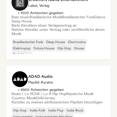
Label, Verlag
> 1000 Antworten gegeben
Bass music
Brasilianische Musik
Brasilianischer Funk
Dance
Deep House
Biete Künstlern einen Verlagsvertrag an
Nehme Künstler unter Vertrag oder veröffentliche deren
Musik
Brasilianischer Funk
Deep House
Electronica
Elektropop
Future House
Hip-Hop
House
Tech House
ADAD Audio
Playlist-Kurator
> 4900 Antworten gegeben
Beats / Lo-fi
Chill / Lo-fi Hip-Hop
Klassische Musik
Country-Musik
Drill/Jersey
Künstler zu meinen einflussreichen Playlists hinzufügen
Hip-Hop
Indie-Folk
Indie-Pop
Indie-Rock
Instrumental
Instrumentaler Hip-Hop