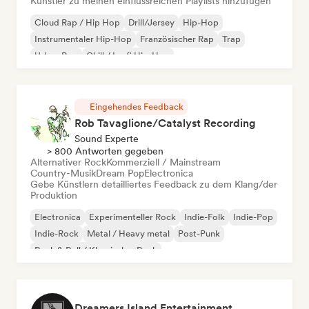
Künstler zu meinen einflussreichen Playlists hinzufügen
Cloud Rap / Hip Hop
Drill/Jersey
Hip-Hop
Instrumentaler Hip-Hop
Französischer Rap
Trap
Urban Pop
Chill / Lo-fi Hip-Hop
Eingehendes Feedback
Rob Tavaglione/Catalyst Recording
Sound Experte
> 800 Antworten gegeben
Alternativer Rock
Kommerziell / Mainstream
Country-Musik
Dream Pop
Electronica
Gebe Künstlern detailliertes Feedback zu dem Klang/der
Produktion
Electronica
Experimenteller Rock
Indie-Folk
Indie-Pop
Indie-Rock
Metal / Heavy metal
Post-Punk
Rock & Roll / Klassischer Rock
Dreamers Island Entertainment