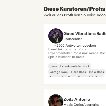
Diese Kuratoren/Profis 
Weil du das Profil von SoulRise Reco
Good Vibrations Radi
Radiosender
> 2900 Antworten gegeben
Blues
Elektronischer Rock
Experimenteller Rock
Funk
Garage-Roc
Spiele Künstler im Radio
Blues
Experimenteller Rock
Garage-Rock
Hard Rock
Indie-Rock
Progressiver Rock
Psychedelic Rock
Rock & Roll / Klassischer Rock
Zoila Antonio
Media Outlet/Journalist