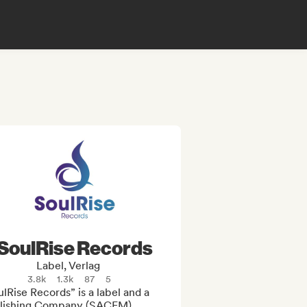
SoulRise Records
Label, Verlag
3.8k
1.3k
87
5
lRise Records” is a label and a 
lishing Company (SACEM) 