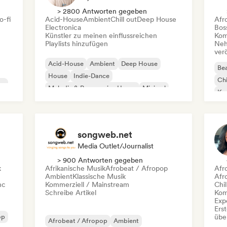
> 2800 Antworten gegeben
o-fi
Acid-House
Ambient
Chill out
Deep House
Afr
Electronica
Bos
Künstler zu meinen einflussreichen
Kom
Playlists hinzufügen
Neh
ver
Acid-House
Ambient
Deep House
Bea
House
Indie-Dance
Chi
co
Melodic & Progressive House
Minimal
Kom
Organischer House / Downtempo
Da
songweb.net
Media Outlet/Journalist
> 900 Antworten gegeben
k
Afrikanische Musik
Afrobeat / Afropop
Afr
Ambient
Klassische Musik
Afr
nc
Kommerziell / Mainstream
Chil
Schreibe Artikel
Kom
Exp
Erst
op
übe
Afrobeat / Afropop
Ambient