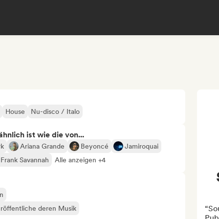
House
Nu-disco / Italo
nlich ist wie die von...
rk
Ariana Grande
Beyoncé
Jamiroquai
Frank Savannah
Alle anzeigen +4
an
“Sou
röffentliche deren Musik
Pub