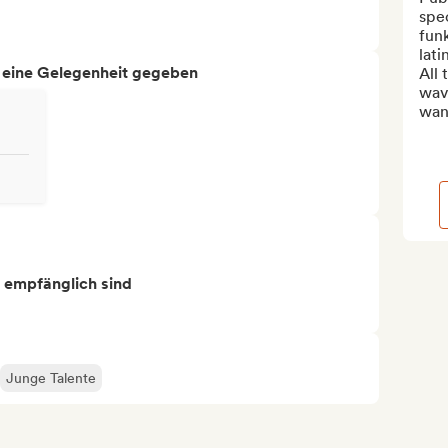
spec
funk
lati
h eine Gelegenheit gegeben
All 
wave
want
s empfänglich sind
Junge Talente