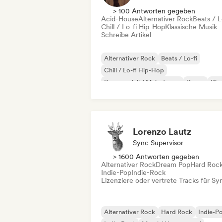
> 100 Antworten gegeben
Acid-House
Alternativer Rock
Beats / L
Chill / Lo-fi Hip-Hop
Klassische Musik
Schreibe Artikel
Alternativer Rock
Beats / Lo-fi
Chill / Lo-fi Hip-Hop
Kommerziell / Mainstream
Dance
Dis
Dream Pop
House
Lorenzo Lautz
Sync Supervisor
> 1600 Antworten gegeben
Alternativer Rock
Dream Pop
Hard Roc
Indie-Pop
Indie-Rock
Lizenziere oder vertrete Tracks für Sy
Alternativer Rock
Hard Rock
Indie-P