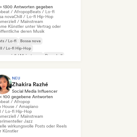
> 1300 Antworten gegeben
obeat / Afropop
Beats / Lo-fi
sa nova
Chill / Lo-fi Hip-Hop
merziell / Mainstream
me Künstler unter Vertrag oder
öffentliche deren Musik
ts / Lo-fi
Bossa nova
ll / Lo-fi Hip-Hop
merziell / Mainstream
Dancehall
nce pop
Hip-Hop
Pop-Soul
NEU
Zhakira Razhé
Social Media Influencer
< 100 gegebene Antworten
obeat / Afropop
o House / Amapiano
l / Lo-fi Hip-Hop
merziell / Mainstream
erimenteller Jazz
elle wirkungsvolle Posts oder Reels
r Künstler