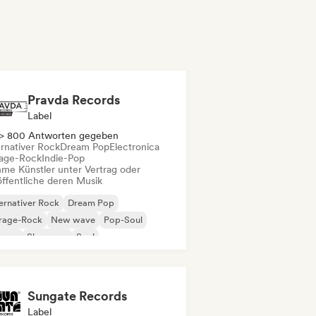
Pravda Records
Label
> 800 Antworten gegeben
ernativer Rock
Dream Pop
Electronica
age-Rock
Indie-Pop
me Künstler unter Vertrag oder
öffentliche deren Musik
ernativer Rock
Dream Pop
rage-Rock
New wave
Pop-Soul
ggae
Shoegaze
Soul
Sungate Records
Label