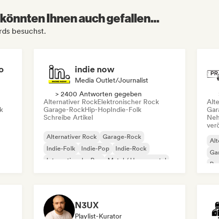
könnten Ihnen auch gefallen...
rds besuchst.
o
indie now
Media Outlet/Journalist
> 2400 Antworten gegeben
Alternativer Rock
Elektronischer Rock
Alt
k
Garage-Rock
Hip-Hop
Indie-Folk
Gar
Schreibe Artikel
Neh
ver
Alternativer Rock
Garage-Rock
Alt
Indie-Folk
Indie-Pop
Indie-Rock
Ga
Internationaler Rap
Metal / Heavy metal
Re
Pop-Rock
N3UX
Playlist-Kurator