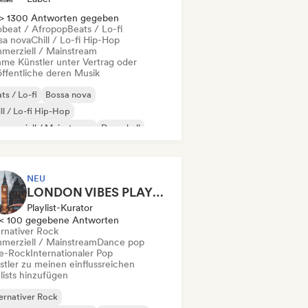
> 1300 Antworten gegeben
obeat / Afropop
Beats / Lo-fi
sa nova
Chill / Lo-fi Hip-Hop
merziell / Mainstream
me Künstler unter Vertrag oder
öffentliche deren Musik
ts / Lo-fi
Bossa nova
ll / Lo-fi Hip-Hop
merziell / Mainstream
Dancehall
nce pop
Hip-Hop
Pop-Soul
NEU
LONDON VIBES PLAYLIST
Playlist-Kurator
< 100 gegebene Antworten
ernativer Rock
merziell / Mainstream
Dance pop
ie-Rock
Internationaler Pop
stler zu meinen einflussreichen
lists hinzufügen
ernativer Rock