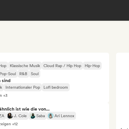
-Hop
Klassische Musik
Cloud Rap / Hip Hop
Hip-Hop
Pop-Soul
R&B
Soul
n sind
k
Internationaler Pop
Lofi bedroom
n +3
nlich ist wie die von...
ZA
J. Cole
Saba
Ari Lennox
zeigen +12