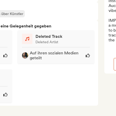
Ins
Auck
vibe
s über Künstler
IMP
a mu
h eine Gelegenheit gegeben
to b
trac
Deleted Track
the 
Deleted Artist
Auf ihren sozialen Medien
geteilt