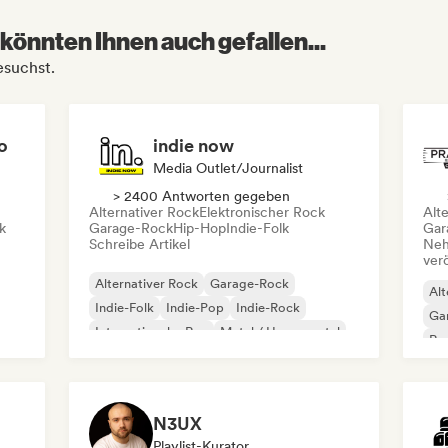
könnten Ihnen auch gefallen...
esuchst.
o
indie now
Media Outlet/Journalist
> 2400 Antworten gegeben
Alternativer Rock
Elektronischer Rock
Alt
k
Garage-Rock
Hip-Hop
Indie-Folk
Gar
Schreibe Artikel
Neh
ver
Alternativer Rock
Garage-Rock
Alt
Indie-Folk
Indie-Pop
Indie-Rock
Ga
Internationaler Rap
Metal / Heavy metal
Re
Pop-Rock
N3UX
Playlist-Kurator