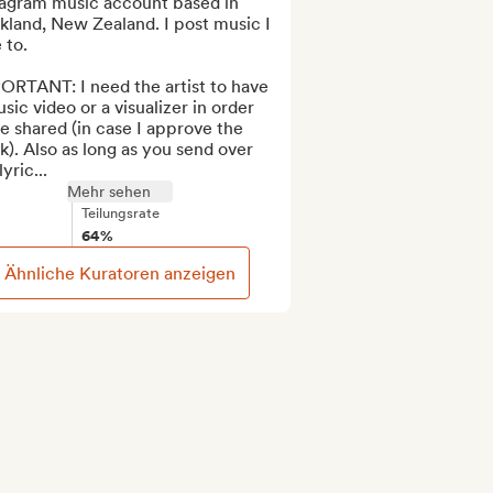
tagram music account based in 
land, New Zealand. I post music I 
 to.

ORTANT: I need the artist to have 
sic video or a visualizer in order 
e shared (in case I approve the 
k). Also as long as you send over 
lyric...
Mehr sehen
Teilungsrate
64%
Ähnliche Kuratoren anzeigen