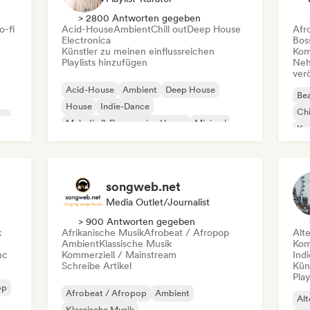
> 2800 Antworten gegeben
o-fi
Acid-House
Ambient
Chill out
Deep House
Afr
Electronica
Bos
Künstler zu meinen einflussreichen
Kom
Playlists hinzufügen
Neh
ver
Acid-House
Ambient
Deep House
Bea
House
Indie-Dance
Chi
co
Melodic & Progressive House
Minimal
Kom
Organischer House / Downtempo
Da
songweb.net
Media Outlet/Journalist
> 900 Antworten gegeben
k
Afrikanische Musik
Afrobeat / Afropop
Alt
Ambient
Klassische Musik
Kom
nc
Kommerziell / Mainstream
Ind
Schreibe Artikel
Kün
Play
op
Afrobeat / Afropop
Ambient
Alt
Klassische Musik