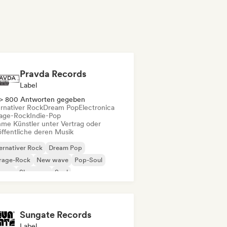
Pravda Records
Label
> 800 Antworten gegeben
ernativer Rock
Dream Pop
Electronica
age-Rock
Indie-Pop
me Künstler unter Vertrag oder
öffentliche deren Musik
ernativer Rock
Dream Pop
rage-Rock
New wave
Pop-Soul
ggae
Shoegaze
Soul
Sungate Records
Label