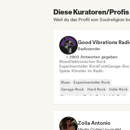
Diese Kuratoren/Profis 
Weil du das Profil von Soulreligion b
Good Vibrations Radi
Radiosender
> 2900 Antworten gegeben
Blues
Elektronischer Rock
Experimenteller Rock
Funk
Garage-Roc
Spiele Künstler im Radio
Blues
Experimenteller Rock
Garage-Rock
Hard Rock
Indie-Rock
Progressiver Rock
Psychedelic Rock
Rock & Roll / Klassischer Rock
Zoila Antonio
Media Outlet/Journalist