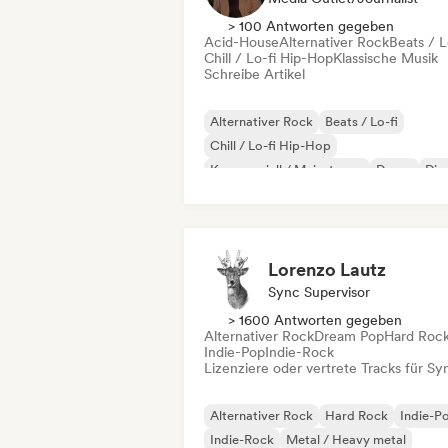
> 100 Antworten gegeben
Acid-House
Alternativer Rock
Beats / L
Chill / Lo-fi Hip-Hop
Klassische Musik
Schreibe Artikel
Alternativer Rock
Beats / Lo-fi
Chill / Lo-fi Hip-Hop
Kommerziell / Mainstream
Dance
Dis
Dream Pop
House
Lorenzo Lautz
Sync Supervisor
> 1600 Antworten gegeben
Alternativer Rock
Dream Pop
Hard Roc
Indie-Pop
Indie-Rock
Lizenziere oder vertrete Tracks für Sy
Alternativer Rock
Hard Rock
Indie-P
Indie-Rock
Metal / Heavy metal