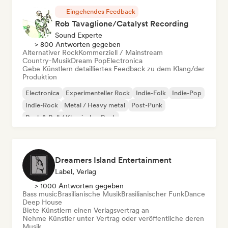
Eingehendes Feedback
Rob Tavaglione/Catalyst Recording
Sound Experte
> 800 Antworten gegeben
Alternativer Rock
Kommerziell / Mainstream
Country-Musik
Dream Pop
Electronica
Gebe Künstlern detailliertes Feedback zu dem Klang/der
Produktion
Electronica
Experimenteller Rock
Indie-Folk
Indie-Pop
Indie-Rock
Metal / Heavy metal
Post-Punk
Rock & Roll / Klassischer Rock
Dreamers Island Entertainment
Label, Verlag
> 1000 Antworten gegeben
Bass music
Brasilianische Musik
Brasilianischer Funk
Dance
Deep House
Biete Künstlern einen Verlagsvertrag an
Nehme Künstler unter Vertrag oder veröffentliche deren
Musik