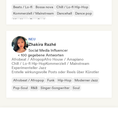
Beats / Lo-fi
Bossa nova
Chill / Lo-fi Hip-Hop
Kommerziell / Mainstream
Dancehall
Dance pop
Hip-Hop
Pop-Soul
NEU
Zhakira Razhé
Social Media Influencer
< 100 gegebene Antworten
Afrobeat / Afropop
Afro House / Amapiano
Chill / Lo-fi Hip-Hop
Kommerziell / Mainstream
Experimenteller Jazz
Erstelle wirkungsvolle Posts oder Reels über Künstler
Afrobeat / Afropop
Funk
Hip-Hop
Moderner Jazz
Pop-Soul
R&B
Singer-Songwriter
Soul