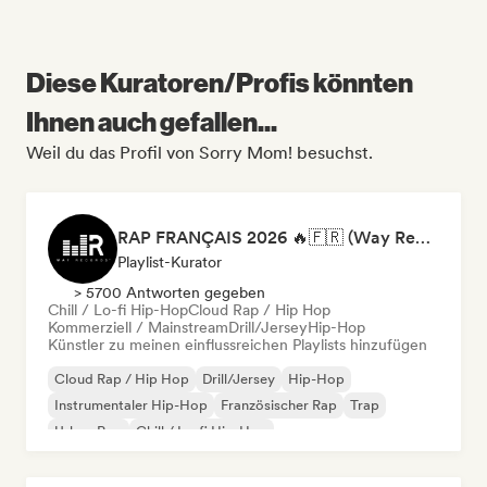
Diese Kuratoren/Profis könnten
Ihnen auch gefallen...
Weil du das Profil von Sorry Mom! besuchst.
RAP FRANÇAIS 2026 🔥🇫🇷 (Way Records)
Playlist-Kurator
> 5700 Antworten gegeben
Chill / Lo-fi Hip-Hop
Cloud Rap / Hip Hop
Kommerziell / Mainstream
Drill/Jersey
Hip-Hop
Künstler zu meinen einflussreichen Playlists hinzufügen
Cloud Rap / Hip Hop
Drill/Jersey
Hip-Hop
Instrumentaler Hip-Hop
Französischer Rap
Trap
Urban Pop
Chill / Lo-fi Hip-Hop