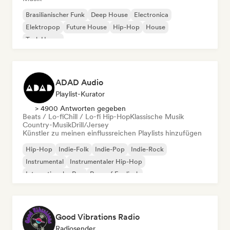
Brasilianischer Funk
Deep House
Electronica
Elektropop
Future House
Hip-Hop
House
Tech House
ADAD Audio
Playlist-Kurator
> 4900 Antworten gegeben
Beats / Lo-fi
Chill / Lo-fi Hip-Hop
Klassische Musik
Country-Musik
Drill/Jersey
Künstler zu meinen einflussreichen Playlists hinzufügen
Hip-Hop
Indie-Folk
Indie-Pop
Indie-Rock
Instrumental
Instrumentaler Hip-Hop
Internationaler Rap
Rap auf Englisch
Good Vibrations Radio
Radiosender