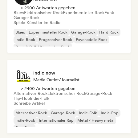
> 2900 Antworten gegeben
Blues
Elektronischer Rock
Experimenteller Rock
Funk
Garage-Rock
Spiele Künstler im Radio
Blues
Experimenteller Rock
Garage-Rock
Hard Rock
Indie-Rock
Progressiver Rock
Psychedelic Rock
Rock & Roll / Klassischer Rock
indie now
Media Outlet/Journalist
> 2400 Antworten gegeben
Alternativer Rock
Elektronischer Rock
Garage-Rock
Hip-Hop
Indie-Folk
Schreibe Artikel
Alternativer Rock
Garage-Rock
Indie-Folk
Indie-Pop
Indie-Rock
Internationaler Rap
Metal / Heavy metal
Pop-Rock