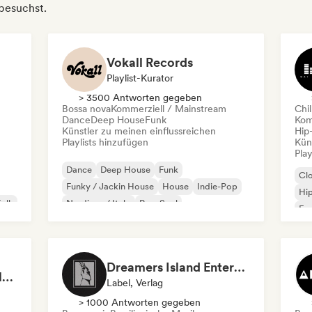
 besuchst.
Vokall Records
Playlist-Kurator
> 3500 Antworten gegeben
Bossa nova
Kommerziell / Mainstream
Chil
Dance
Deep House
Funk
Kom
Künstler zu meinen einflussreichen
Hip
Playlists hinzufügen
Kün
Play
Dance
Deep House
Funk
Cl
Funky / Jackin House
House
Indie-Pop
Hi
Folk
Nu-disco / Italo
Pop-Soul
Fra
Chi
Dreamers Island Entertainment
Rob Tavaglione/Catalyst Recording
Label, Verlag
> 1000 Antworten gegeben