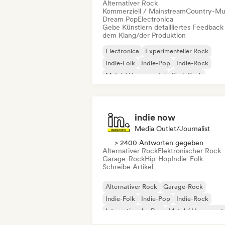
Alternativer Rock
Kommerziell / Mainstream
Country-Mu
Dream Pop
Electronica
Gebe Künstlern detailliertes Feedback
dem Klang/der Produktion
Electronica
Experimenteller Rock
Indie-Folk
Indie-Pop
Indie-Rock
Metal / Heavy metal
Post-Punk
Rock & Roll / Klassischer Rock
indie now
Media Outlet/Journalist
> 2400 Antworten gegeben
Alternativer Rock
Elektronischer Rock
Garage-Rock
Hip-Hop
Indie-Folk
Schreibe Artikel
Alternativer Rock
Garage-Rock
Indie-Folk
Indie-Pop
Indie-Rock
Internationaler Rap
Metal / Heavy met
Pop-Rock