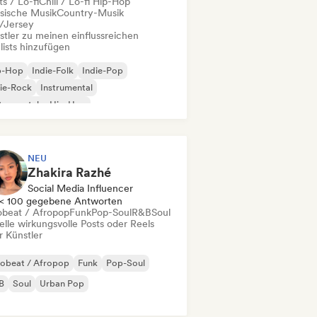
s / Lo-fi
Chill / Lo-fi Hip-Hop
ssische Musik
Country-Musik
l/Jersey
stler zu meinen einflussreichen
lists hinzufügen
p-Hop
Indie-Folk
Indie-Pop
ie-Rock
Instrumental
trumentaler Hip-Hop
ernationaler Rap
Rap auf Englisch
NEU
Zhakira Razhé
Social Media Influencer
< 100 gegebene Antworten
obeat / Afropop
Funk
Pop-Soul
R&B
Soul
elle wirkungsvolle Posts oder Reels
r Künstler
robeat / Afropop
Funk
Pop-Soul
B
Soul
Urban Pop