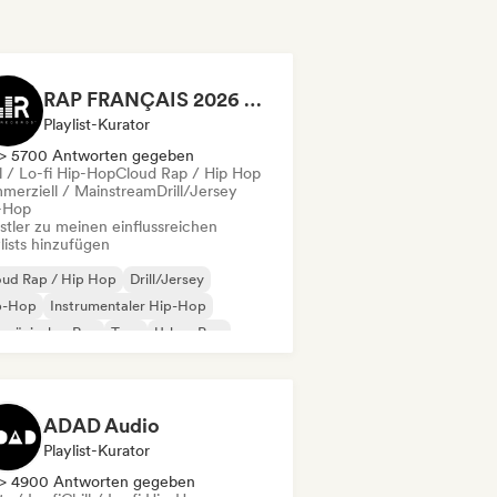
RAP FRANÇAIS 2026 🔥🇫🇷 (Way Records)
Playlist-Kurator
> 5700 Antworten gegeben
l / Lo-fi Hip-Hop
Cloud Rap / Hip Hop
merziell / Mainstream
Drill/Jersey
-Hop
stler zu meinen einflussreichen
lists hinzufügen
oud Rap / Hip Hop
Drill/Jersey
p-Hop
Instrumentaler Hip-Hop
nzösischer Rap
Trap
Urban Pop
ll / Lo-fi Hip-Hop
ADAD Audio
Playlist-Kurator
> 4900 Antworten gegeben