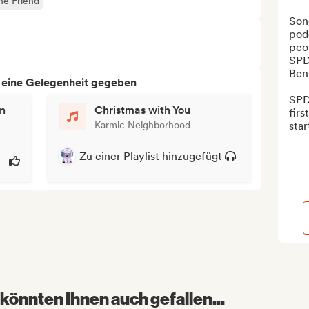
he Friend
Song
podc
peo
SPD 
Ben 
h eine Gelegenheit gegeben
SPD 
n
Christmas with You
fir
Karmic Neighborhood
star
Zu einer Playlist hinzugefügt
könnten Ihnen auch gefallen...