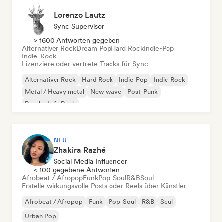
Lorenzo Lautz
Sync Supervisor
> 1600 Antworten gegeben
Alternativer Rock
Dream Pop
Hard Rock
Indie-Pop
Indie-Rock
Lizenziere oder vertrete Tracks für Sync
Alternativer Rock
Hard Rock
Indie-Pop
Indie-Rock
Metal / Heavy metal
New wave
Post-Punk
Psychedelic Rock
NEU
Zhakira Razhé
Social Media Influencer
< 100 gegebene Antworten
Afrobeat / Afropop
Funk
Pop-Soul
R&B
Soul
Erstelle wirkungsvolle Posts oder Reels über Künstler
Afrobeat / Afropop
Funk
Pop-Soul
R&B
Soul
Urban Pop