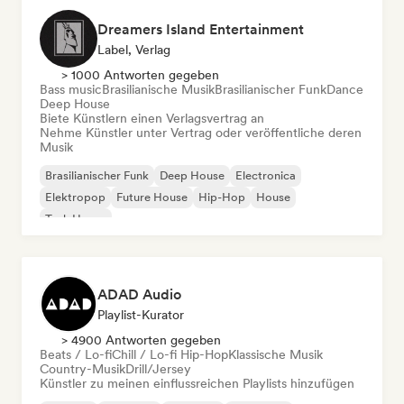
Dreamers Island Entertainment
Label, Verlag
> 1000 Antworten gegeben
Bass music
Brasilianische Musik
Brasilianischer Funk
Dance
Deep House
Biete Künstlern einen Verlagsvertrag an
Nehme Künstler unter Vertrag oder veröffentliche deren
Musik
Brasilianischer Funk
Deep House
Electronica
Elektropop
Future House
Hip-Hop
House
Tech House
ADAD Audio
Playlist-Kurator
> 4900 Antworten gegeben
Beats / Lo-fi
Chill / Lo-fi Hip-Hop
Klassische Musik
Country-Musik
Drill/Jersey
Künstler zu meinen einflussreichen Playlists hinzufügen