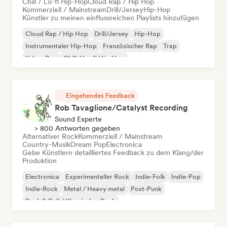
Chill / Lo-fi Hip-Hop
Cloud Rap / Hip Hop
Kommerziell / Mainstream
Drill/Jersey
Hip-Hop
Künstler zu meinen einflussreichen Playlists hinzufügen
Cloud Rap / Hip Hop
Drill/Jersey
Hip-Hop
Instrumentaler Hip-Hop
Französischer Rap
Trap
Urban Pop
Chill / Lo-fi Hip-Hop
Eingehendes Feedback
Rob Tavaglione/Catalyst Recording
Sound Experte
> 800 Antworten gegeben
Alternativer Rock
Kommerziell / Mainstream
Country-Musik
Dream Pop
Electronica
Gebe Künstlern detailliertes Feedback zu dem Klang/der
Produktion
Electronica
Experimenteller Rock
Indie-Folk
Indie-Pop
Indie-Rock
Metal / Heavy metal
Post-Punk
Rock & Roll / Klassischer Rock