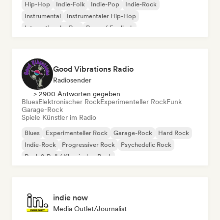
Hip-Hop
Indie-Folk
Indie-Pop
Indie-Rock
Instrumental
Instrumentaler Hip-Hop
Internationaler Rap
Rap auf Englisch
Good Vibrations Radio
Radiosender
> 2900 Antworten gegeben
Blues
Elektronischer Rock
Experimenteller Rock
Funk
Garage-Rock
Spiele Künstler im Radio
Blues
Experimenteller Rock
Garage-Rock
Hard Rock
Indie-Rock
Progressiver Rock
Psychedelic Rock
Rock & Roll / Klassischer Rock
indie now
Media Outlet/Journalist