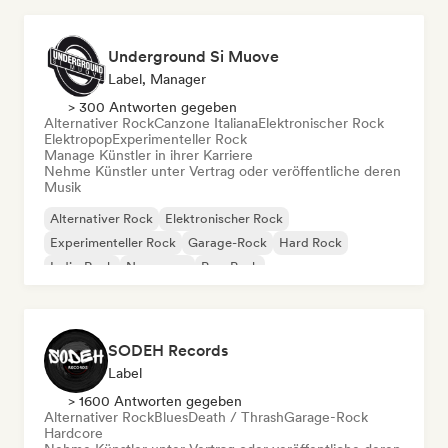
Underground Si Muove
Label, Manager
> 300 Antworten gegeben
Alternativer Rock
Canzone Italiana
Elektronischer Rock
Elektropop
Experimenteller Rock
Manage Künstler in ihrer Karriere
Nehme Künstler unter Vertrag oder veröffentliche deren
Musik
Alternativer Rock
Elektronischer Rock
Experimenteller Rock
Garage-Rock
Hard Rock
Indie-Rock
New wave
Pop-Punk
SODEH Records
Label
> 1600 Antworten gegeben
Alternativer Rock
Blues
Death / Thrash
Garage-Rock
Hardcore