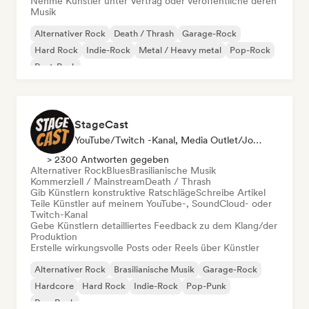
Nehme Künstler unter Vertrag oder veröffentliche deren
Musik
Alternativer Rock
Death / Thrash
Garage-Rock
Hard Rock
Indie-Rock
Metal / Heavy metal
Pop-Rock
Post-Punk
StageCast
YouTube/Twitch -Kanal, Media Outlet/Journalist, Mentorin, Social Media Influencer, Sound Experte
> 2300 Antworten gegeben
Alternativer Rock
Blues
Brasilianische Musik
Kommerziell / Mainstream
Death / Thrash
Gib Künstlern konstruktive Ratschläge
Schreibe Artikel
Teile Künstler auf meinem YouTube-, SoundCloud- oder
Twitch-Kanal
Gebe Künstlern detailliertes Feedback zu dem Klang/der
Produktion
Erstelle wirkungsvolle Posts oder Reels über Künstler
Alternativer Rock
Brasilianische Musik
Garage-Rock
Hardcore
Hard Rock
Indie-Rock
Pop-Punk
Pop-Rock